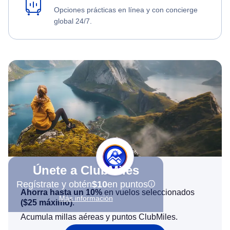
Opciones prácticas en línea y con concierge
global 24/7.
Únete a ClubMiles
Regístrate y obtén
$10
en puntos
Ahorra hasta un 10%
en vuelos seleccionados
Más información
(
$25
máximo)
.
Acumula millas aéreas y puntos ClubMiles.