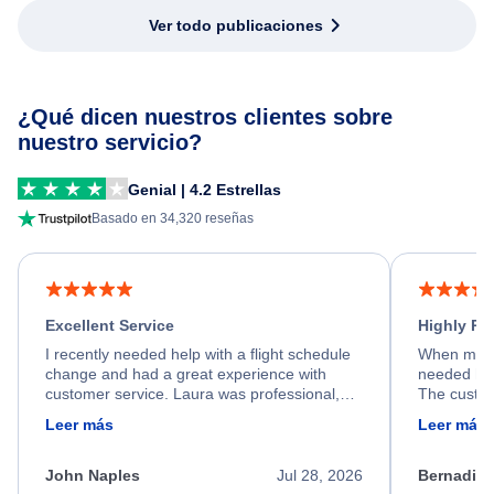
Ver todo publicaciones
¿Qué dicen nuestros clientes sobre
nuestro servicio?
Genial | 4.2 Estrellas
Basado en 34,320 reseñas
Excellent Service
Highly R
I recently needed help with a flight schedule
When my fl
change and had a great experience with
needed hel
customer service. Laura was professional,
The custom
friendly, and very helpful throughout the
calm, prof
Leer más
Leer más
process. She quickly found a solution and
throughout
kept me informed of the next steps. I truly
alternative
appreciate her excellent service.
necessary f
John Naples
Jul 28, 2026
Bernadine
excellent s