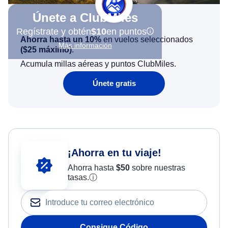
Únete a ClubMiles
Regístrate y obtén
$10
en puntos
Ahorra hasta un 10%
en vuelos seleccionados
Más información
(
$25
máximo)
.
Acumula millas aéreas y puntos ClubMiles.
Únete gratis
¡Ahorra en tu viaje!
Ahorra hasta
$
50
sobre nuestras
tasas.
ⓘ
Consigue Código