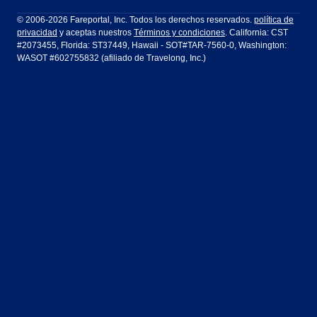
Filadelfia a Orlando
San Francisco a Los Ángeles
Ft Lauderdale
Honolulu
LATAM Airlines
Lufthansa
Dublín
Frankfurt
© 2006-2026 Fareportal, Inc. Todos los derechos reservados.
política de
privacidad
y aceptas nuestros
Términos y condiciones
. California: CST
Houston
Las Vegas
Air Europa
Turkish Airlines
Guadalajara
Lima
#2073455, Florida: ST37449, Hawaii - SOT#TAR-7560-0, Washington:
WASOT #602755832 (afiliado de Travelong, Inc.)
Los Ángeles
Miami
United Airlines
Volaris Airlines
Londres
Manila
Nueva York
Orlando
Madrid
Ciudad de México
Filadelfia
Phoenix
Nassau
Sídney
San Diego
San Francisco
París
Puerto Vallarta
Seattle
Tampa
Roma
San José
Toronto
Vancouver