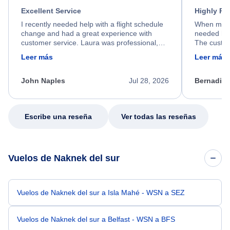
Excellent Service
Highly R
I recently needed help with a flight schedule
When my fl
change and had a great experience with
needed hel
customer service. Laura was professional,
The custom
friendly, and very helpful throughout the
calm, prof
Leer más
Leer más
process. She quickly found a solution and
throughout
kept me informed of the next steps. I truly
alternative
appreciate her excellent service.
necessary f
John Naples
Jul 28, 2026
Bernadine
excellent s
my issue.
Escribe una reseña
Ver todas las reseñas
Vuelos de Naknek del sur
Vuelos de Naknek del sur a Isla Mahé - WSN a SEZ
Vuelos de Naknek del sur a Belfast - WSN a BFS