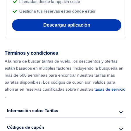
Llamadas desde la app sin costo
Flights from Shanghai to Nueva York
Gestiona tus reservas estés donde estés
Flights from Delhi to Nueva York
Descargar aplicación
Flights from Chicago to Delhi
Flights from Nueva York to Hong Kong
Términos y condiciones
A la hora de buscar tarifas de vuelo, los descuentos y ofertas
Flights from Nueva York to Seúl
están basados en múltiples factores, incluyendo la búsqueda en
más de 500 aerolíneas para encontrar nuestras tarifas más
Flights from Nueva York to Barcelona
baratas disponibles. Los códigos de cupón son válidos para
ahorrar en reservas cualificadas sobre nuestras
tasas de servicio
.
Información sobre Tarifas
Códigos de cupón