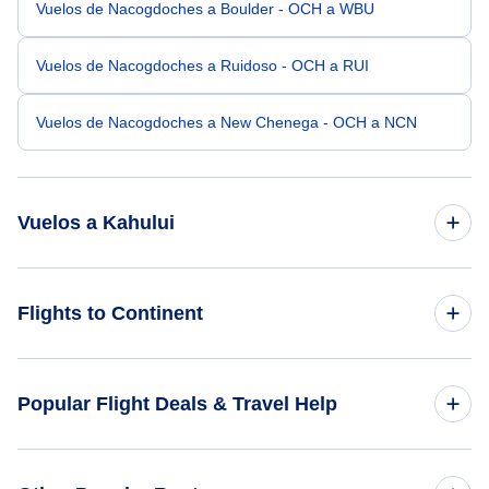
Vuelos de Nacogdoches a Boulder - OCH a WBU
Vuelos de Nacogdoches a Ruidoso - OCH a RUI
Vuelos de Nacogdoches a New Chenega - OCH a NCN
Vuelos a Kahului
Vuelos de Houston a Kahului - HOU a OGG
Flights to Continent
Vuelos de Austin a Kahului - AUS a OGG
Flights to Africa
Popular Flight Deals & Travel Help
Vuelos de San Antonio a Kahului - SAT a OGG
Flights to Asia
Vuelos de Dallas a Kahului - DAL a OGG
Domestic Flights