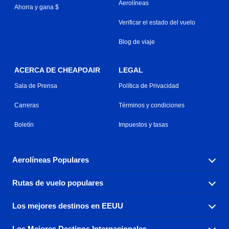
Aerolíneas
Ahorra y gana $
Verificar el estado del vuelo
Blog de viaje
ACERCA DE CHEAPOAIR
LEGAL
Sala de Prensa
Política de Privacidad
Carreras
Términos y condiciones
Boletín
Impuestos y tasas
Aerolíneas Populares
Rutas de vuelo populares
Explora nuestras opciones de tarifas aéreas baratas por
aerolínea, con más de 500 opciones para elegir.
Los mejores destinos en EEUU
Reserva una de nuestras rutas de vuelo más populares
Aeromexico
Air Canada
con tres sencillos clics.
Los Mejores Destinos Internacionales