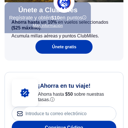
Únete a ClubMiles
Regístrate y obtén
$10
en puntos
Ahorra hasta un 10%
en vuelos seleccionados
Más información
(
$25
máximo)
.
Acumula millas aéreas y puntos ClubMiles.
Únete gratis
¡Ahorra en tu viaje!
Ahorra hasta
$
50
sobre nuestras
tasas.
ⓘ
Consigue Código