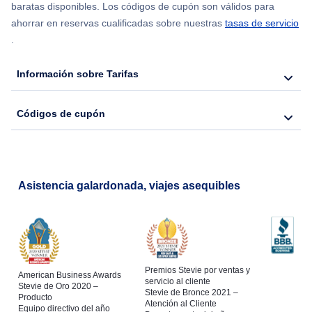
Flights from Chicago to Delhi
baratas disponibles. Los códigos de cupón son válidos para
ahorrar en reservas cualificadas sobre nuestras
tasas de servicio
.
Flights from Nueva York to Seúl
Información sobre Tarifas
Flights from Nueva York to Hong Kong
Códigos de cupón
Flights from Nueva York to Lisboa
Asistencia galardonada, viajes asequibles
Premios Stevie por ventas y
American Business Awards
servicio al cliente
Stevie de Oro 2020 –
Stevie de Bronce 2021 –
Producto
Atención al Cliente
Equipo directivo del año