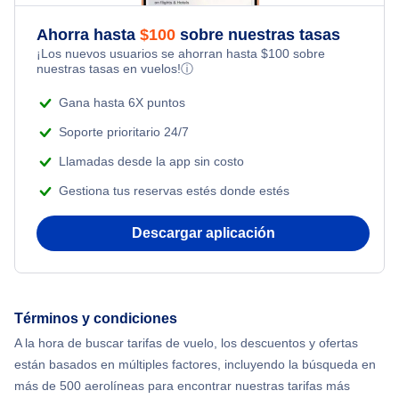
Flights Under $49
Honeymoon Vacations
Ahorra hasta
$
100
sobre nuestras tasas
Flights from Nueva York to Milán
¡Los nuevos usuarios se ahorran hasta
$
100
sobre
Flights Under $99
Romantic Vacations
nuestras tasas en vuelos!
ⓘ
Flights from Nueva York to Tel Aviv
Flights Under $199
Gana hasta 6X puntos
Adventure Vacations
Flights from Nueva York to Estanbul
Soporte prioritario 24/7
Beach Vacations
Llamadas desde la app sin costo
Flights from Nueva York to Singapur
Gestiona tus reservas estés donde estés
Flights from Nueva York to Atenas
Descargar aplicación
Flights from Nueva York to Mumbai
Flights from Shanghai to Nueva York
Términos y condiciones
A la hora de buscar tarifas de vuelo, los descuentos y ofertas
Flights from Delhi to Nueva York
están basados en múltiples factores, incluyendo la búsqueda en
más de 500 aerolíneas para encontrar nuestras tarifas más