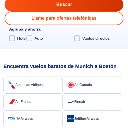
Llame para ofertas telefónicas
Agrupa y ahorra
Hotel
Auto
Vuelos directos
Encuentra vuelos baratos de Munich a Bostón
American Airlines
Air Canada
Air France
Finnair
ITA Airways
JetBlue Airways