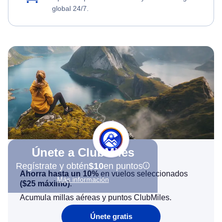
global 24/7.
Únete a ClubMiles
Regístrate y obtén
$10
en puntos
Ahorra hasta un 10%
en vuelos seleccionados
Más información
(
$25
máximo)
.
Acumula millas aéreas y puntos ClubMiles.
Únete gratis