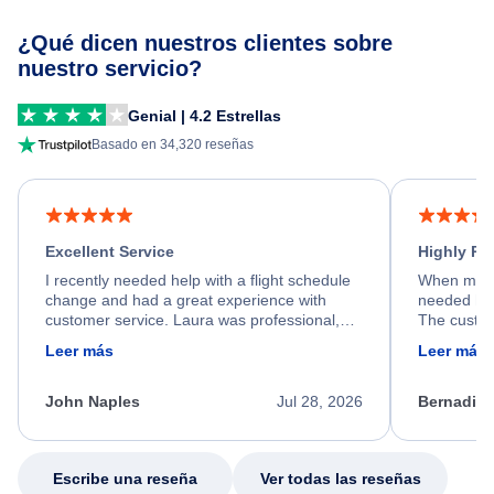
¿Qué dicen nuestros clientes sobre
nuestro servicio?
Genial | 4.2 Estrellas
Basado en 34,320 reseñas
Excellent Service
Highly R
I recently needed help with a flight schedule
When my fl
change and had a great experience with
needed hel
customer service. Laura was professional,
The custom
friendly, and very helpful throughout the
calm, prof
Leer más
Leer más
process. She quickly found a solution and
throughout
kept me informed of the next steps. I truly
alternative
appreciate her excellent service.
necessary f
John Naples
Jul 28, 2026
Bernadine
excellent s
my issue.
Escribe una reseña
Ver todas las reseñas