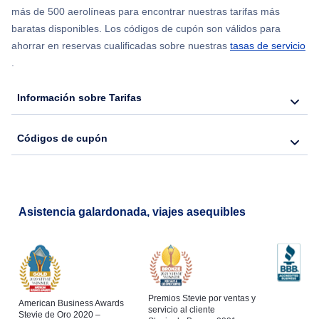
más de 500 aerolíneas para encontrar nuestras tarifas más
Flights from Chicago to Delhi
baratas disponibles. Los códigos de cupón son válidos para
ahorrar en reservas cualificadas sobre nuestras
tasas de servicio
.
Flights from Nueva York to Seúl
Información sobre Tarifas
Flights from Nueva York to Hong Kong
Códigos de cupón
Flights from Nueva York to Lisboa
Asistencia galardonada, viajes asequibles
Premios Stevie por ventas y
American Business Awards
servicio al cliente
Stevie de Oro 2020 –