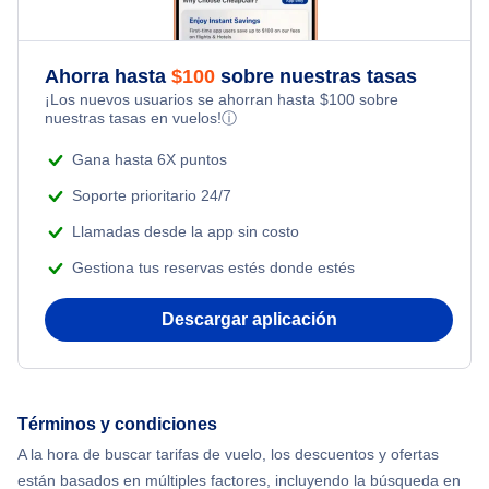
Flights Under $99
Flights from Toronto to Shanghai
Last Minute Hotels
Honeymoon Vacations
Flights Under $199
Ahorra hasta
$
100
sobre nuestras tasas
Flights from Nueva York to Milán
¡Los nuevos usuarios se ahorran hasta
$
100
sobre
Romantic Vacations
nuestras tasas en vuelos!
ⓘ
Flights from Nueva York to Tel Aviv
Gana hasta 6X puntos
Adventure Vacations
Flights from Nueva York to Estanbul
Soporte prioritario 24/7
Beach Vacations
Llamadas desde la app sin costo
Flights from Nueva York to Singapur
Gestiona tus reservas estés donde estés
Flights from Nueva York to Atenas
Descargar aplicación
Flights from Nueva York to Mumbai
Flights from Shanghai to Nueva York
Términos y condiciones
A la hora de buscar tarifas de vuelo, los descuentos y ofertas
Flights from Delhi to Nueva York
están basados en múltiples factores, incluyendo la búsqueda en