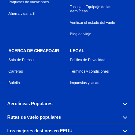
Paquetes de vacaciones
Tasas de Equipaje de las
Aerolíneas
Ahorra y gana $
Verificar el estado del vuelo
Blog de viaje
ACERCA DE CHEAPOAIR
LEGAL
Sala de Prensa
Política de Privacidad
Carreras
Términos y condiciones
Boletín
Impuestos y tasas
Aerolíneas Populares
Rutas de vuelo populares
Explora nuestras opciones de tarifas aéreas baratas por
aerolínea, con más de 500 opciones para elegir.
Los mejores destinos en EEUU
Reserva una de nuestras rutas de vuelo más populares
Aeromexico
Air Canada