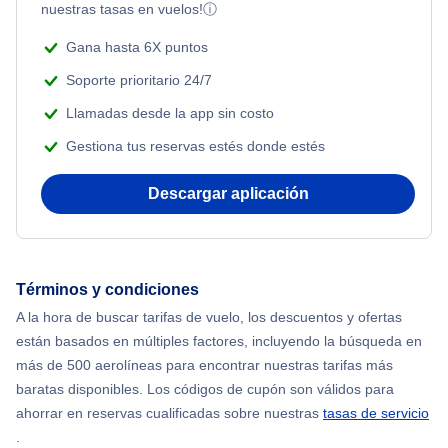
nuestras tasas en vuelos!
ⓘ
Romantic Vacations
Flights from Nueva York to Estanbul
Gana hasta 6X puntos
Adventure Vacations
Soporte prioritario 24/7
Flights from Nueva York to Atenas
Llamadas desde la app sin costo
Beach Vacations
Gestiona tus reservas estés donde estés
Flights from Nueva York to Mumbai
Descargar aplicación
Flights from Shanghai to Nueva York
Flights from Delhi to Nueva York
Términos y condiciones
Flights from Chicago to Delhi
A la hora de buscar tarifas de vuelo, los descuentos y ofertas
están basados en múltiples factores, incluyendo la búsqueda en
Flights from Nueva York to Hong Kong
más de 500 aerolíneas para encontrar nuestras tarifas más
baratas disponibles. Los códigos de cupón son válidos para
Flights from Nueva York to Seúl
ahorrar en reservas cualificadas sobre nuestras
tasas de servicio
.