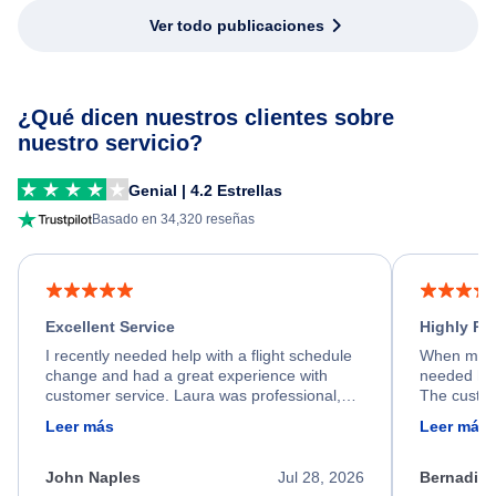
Ver todo publicaciones
¿Qué dicen nuestros clientes sobre
nuestro servicio?
Genial | 4.2 Estrellas
Basado en 34,320 reseñas
Excellent Service
Highly R
I recently needed help with a flight schedule
When my fl
change and had a great experience with
needed hel
customer service. Laura was professional,
The custom
friendly, and very helpful throughout the
calm, prof
Leer más
Leer más
process. She quickly found a solution and
throughout
kept me informed of the next steps. I truly
alternative
appreciate her excellent service.
necessary f
John Naples
Jul 28, 2026
Bernadine
excellent s