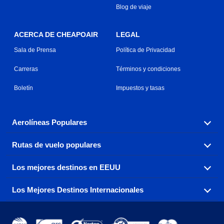
Blog de viaje
ACERCA DE CHEAPOAIR
LEGAL
Sala de Prensa
Política de Privacidad
Carreras
Términos y condiciones
Boletín
Impuestos y tasas
Aerolíneas Populares
Rutas de vuelo populares
Explora nuestras opciones de tarifas aéreas baratas por
aerolínea, con más de 500 opciones para elegir.
Los mejores destinos en EEUU
Reserva una de nuestras rutas de vuelo más populares
Aeromexico
Air Canada
con tres sencillos clics.
Los Mejores Destinos Internacionales
Air France
Encuentra boletos de avión baratos a destinos
Alaska Airlines
populares de los EEUU de costa a costa.
Atlanta a Ft Lauderdale
Chicago a Las Vegas
American Airlines
China Eastern Airlines
Consigue vuelos baratos a destinos globales en Europa,
Asia y más allá.