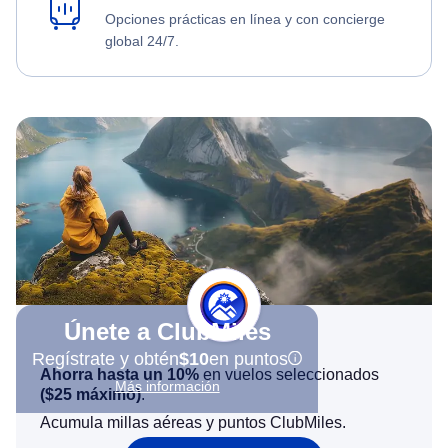
Opciones prácticas en línea y con concierge
global 24/7.
Únete a ClubMiles
Regístrate y obtén
$10
en puntos
Ahorra hasta un 10%
en vuelos seleccionados
Más información
(
$25
máximo)
.
Acumula millas aéreas y puntos ClubMiles.