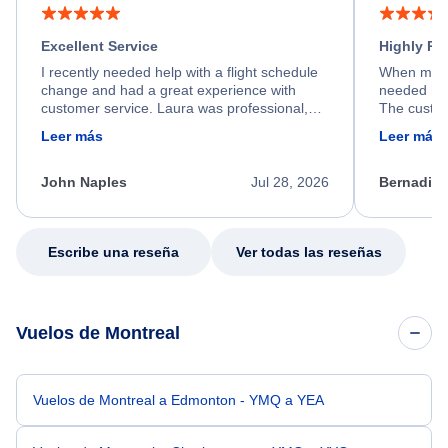
Excellent Service
Highly R
I recently needed help with a flight schedule
When my fl
change and had a great experience with
needed hel
customer service. Laura was professional,
The custom
friendly, and very helpful throughout the
calm, prof
Leer más
Leer más
process. She quickly found a solution and
throughout
kept me informed of the next steps. I truly
alternative
appreciate her excellent service.
necessary f
John Naples
Jul 28, 2026
Bernadine
excellent s
my issue.
Escribe una reseña
Ver todas las reseñas
Vuelos de Montreal
Vuelos de Montreal a Edmonton - YMQ a YEA