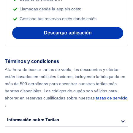
Llamadas desde la app sin costo
Flights from Shanghai to Nueva York
Gestiona tus reservas estés donde estés
Flights from Delhi to Nueva York
Descargar aplicación
Flights from Chicago to Delhi
Flights from Nueva York to Seúl
Términos y condiciones
A la hora de buscar tarifas de vuelo, los descuentos y ofertas
Flights from Nueva York to Hong Kong
están basados en múltiples factores, incluyendo la búsqueda en
más de 500 aerolíneas para encontrar nuestras tarifas más
Flights from Nueva York to Lisboa
baratas disponibles. Los códigos de cupón son válidos para
ahorrar en reservas cualificadas sobre nuestras
tasas de servicio
.
Información sobre Tarifas