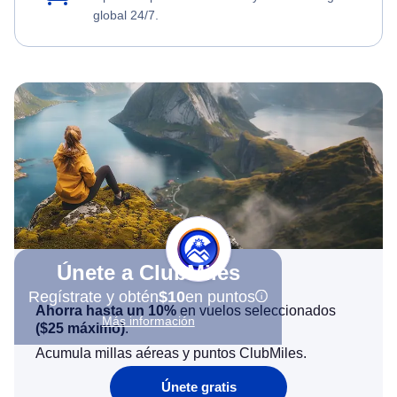
global 24/7.
Únete a ClubMiles
Regístrate y obtén
$10
en puntos
Ahorra hasta un 10%
en vuelos seleccionados
Más información
(
$25
máximo)
.
Acumula millas aéreas y puntos ClubMiles.
Únete gratis