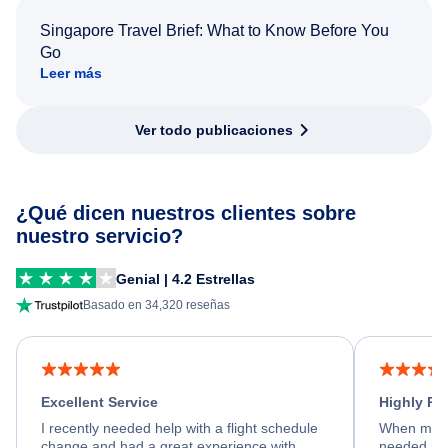
Singapore Travel Brief: What to Know Before You
Go
Leer más
Ver todo publicaciones
¿Qué dicen nuestros clientes sobre
nuestro servicio?
Genial | 4.2 Estrellas
Basado en 34,320 reseñas
Excellent Service
Highly R
I recently needed help with a flight schedule
When my fl
change and had a great experience with
needed hel