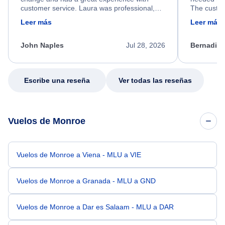
customer service. Laura was professional,
The custom
friendly, and very helpful throughout the
calm, prof
Leer más
Leer más
process. She quickly found a solution and
throughout
kept me informed of the next steps. I truly
alternative
appreciate her excellent service.
necessary f
John Naples
Jul 28, 2026
Bernadine
excellent s
my issue.
Escribe una reseña
Ver todas las reseñas
Vuelos de Monroe
Vuelos de Monroe a Viena - MLU a VIE
Vuelos de Monroe a Granada - MLU a GND
Vuelos de Monroe a Dar es Salaam - MLU a DAR