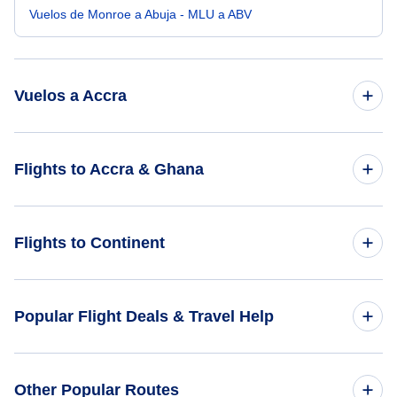
Vuelos de Monroe a Abuja - MLU a ABV
Vuelos a Accra
Vuelos de playa Myrtle a Accra - MYR a ACC
Flights to Accra & Ghana
Vuelos de Nápoles a Accra - APF a ACC
Flights to Ghana
Flights to Continent
Vuelos de Modesto a Accra - MOD a ACC
Flights to Accra
Vuelos de Monte Vernon a Accra - MVN a ACC
Flights to Africa
Popular Flight Deals & Travel Help
Vuelos de Minto a Accra - MNT a ACC
Flights to Asia
Domestic Flights
Other Popular Routes
Flights to Caribbean