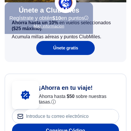
Únete a ClubMiles
Regístrate y obtén
$10
en puntos
Ahorra hasta un 10%
en vuelos seleccionados
Más información
(
$25
máximo)
.
Acumula millas aéreas y puntos ClubMiles.
Únete gratis
¡Ahorra en tu viaje!
Ahorra hasta
$
50
sobre nuestras
tasas.
ⓘ
Consigue Código