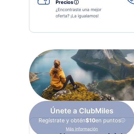
Precios
ⓘ
¿Encontraste una mejor
oferta? ¡La igualamos!
Únete a ClubMiles
Regístrate y obtén
$10
en puntos
Más información