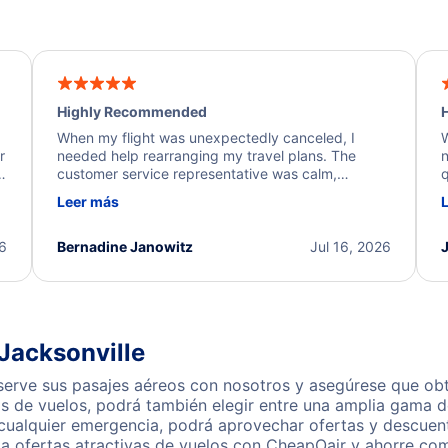
Highly Recommended
H
When my flight was unexpectedly canceled, I
W
r
needed help rearranging my travel plans. The
n
y
customer service representative was calm,
q
d
professional, and extremely helpful throughout the
w
Leer más
.
process. They quickly found alternative flight
b
options and assisted with the necessary follow-up.
e
I truly appreciate the excellent support and
26
Bernadine Janowitz
Jul 16, 2026
dedication to resolving my issue.
Jacksonville
erve sus pasajes aéreos con nosotros y asegúrese que obte
s de vuelos, podrá también elegir entre una amplia gama de
 cualquier emergencia, podrá aprovechar ofertas y descuen
ga ofertas atractivas de vuelos con CheapOair y ahorre com