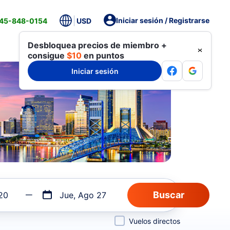
Iniciar sesión / Registrarse
845-848-0154
USD
Desbloquea precios de miembro +
consigue
$10
en puntos
Iniciar sesión
20
Jue, Ago 27
Vuelos directos