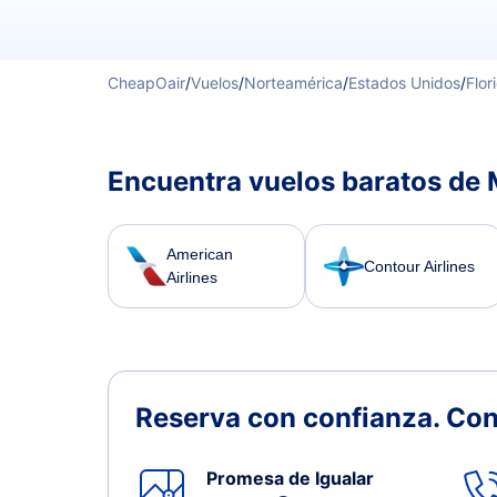
CheapOair
/
Vuelos
/
Norteamérica
/
Estados Unidos
/
Flor
Encuentra vuelos baratos de 
American
Contour Airlines
Airlines
Reserva con confianza.
Con
Promesa de Igualar