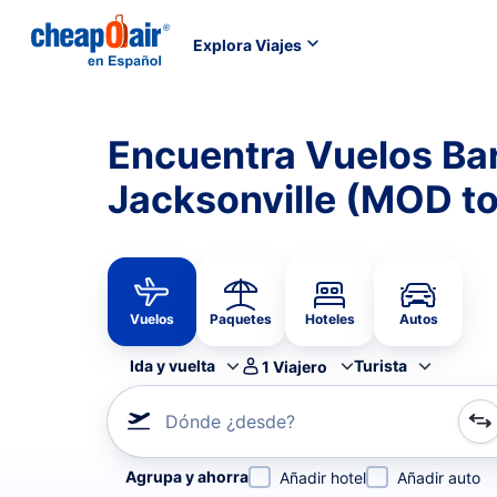
Explora Viajes
Encuentra Vuelos Ba
Jacksonville (MOD t
Vuelos
Paquetes
Hoteles
Autos
Ida y vuelta
Turista
1
Viajero
Dónde ¿desde?
Refina tu búsqueda por aerolínea, por ciudad o aerop
Agrupa y ahorra
Añadir hotel
Añadir auto