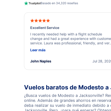
Basado en 34,320 reseñas
Excellent Service
I recently needed help with a flight schedule
change and had a great experience with custome
service. Laura was professional, friendly, and ver
helpful throughout the process. She quickly foun
Leer más
a solution and kept me informed of the next steps
I truly appreciate her excellent service.
John Naples
Jul 28, 20
Vuelos baratos de Modesto a 
¿Busca vuelos de Modesto a Jacksonville? Res
online. Además de grandes ahorros en reserva
deba realizar su vuelo de inmediato debido a
Jacksonville. Pero, ¿para qué esperar? Obten