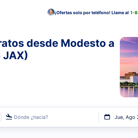
¡Ofertas solo por teléfono! Llame al
1-
ratos desde Modesto a
o JAX)
Dónde ¿hacia?
Jue, Ago 
uerto o por vuelos directos