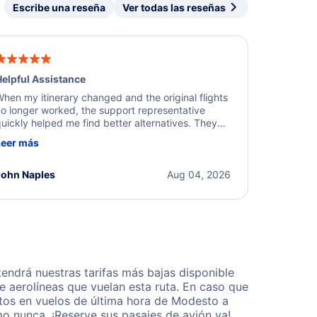
Escribe una reseña
Ver todas las reseñas
elpful Assistance
hen my itinerary changed and the original flights
o longer worked, the support representative
uickly helped me find better alternatives. They
ere professional, courteous, and went above and
Leer más
eyond to resolve the issue. I'm grateful for the
xcellent assistance and smooth experience.
John Naples
Aug 04, 2026
ndrá nuestras tarifas más bajas disponible
 aerolíneas que vuelan esta ruta. En caso que
tos en vuelos de última hora de Modesto a
o nunca. ¡Reserve sus pasajes de avión ya!