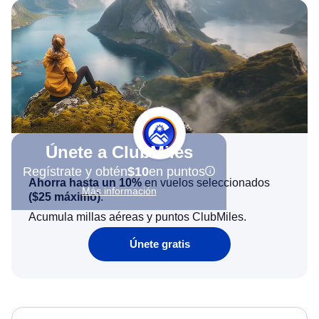
Únete a ClubMiles
Regístrate y obtén
$10
en puntos
Ahorra hasta un 10%
en vuelos seleccionados
Más información
(
$25
máximo)
.
Acumula millas aéreas y puntos ClubMiles.
Únete gratis