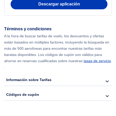
Flights from Nueva York to Atenas
Descargar aplicación
Flights from Nueva York to Mumbai
Flights from Shanghai to Nueva York
Términos y condiciones
A la hora de buscar tarifas de vuelo, los descuentos y ofertas
Flights from Delhi to Nueva York
están basados en múltiples factores, incluyendo la búsqueda en
más de 500 aerolíneas para encontrar nuestras tarifas más
Flights from Chicago to Delhi
baratas disponibles. Los códigos de cupón son válidos para
ahorrar en reservas cualificadas sobre nuestras
tasas de servicio
.
Flights from Nueva York to Seúl
Información sobre Tarifas
Flights from Nueva York to Hong Kong
Códigos de cupón
Flights from Nueva York to Lisboa