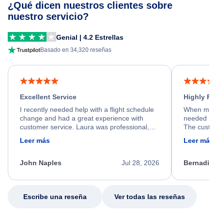
¿Qué dicen nuestros clientes sobre
nuestro servicio?
Genial | 4.2 Estrellas
Basado en 34,320 reseñas
Excellent Service
Highly R
I recently needed help with a flight schedule
When my fl
change and had a great experience with
needed hel
customer service. Laura was professional,
The custom
friendly, and very helpful throughout the
calm, prof
Leer más
Leer más
process. She quickly found a solution and
throughout
kept me informed of the next steps. I truly
alternative
appreciate her excellent service.
necessary f
John Naples
Jul 28, 2026
Bernadine
excellent s
my issue.
Escribe una reseña
Ver todas las reseñas