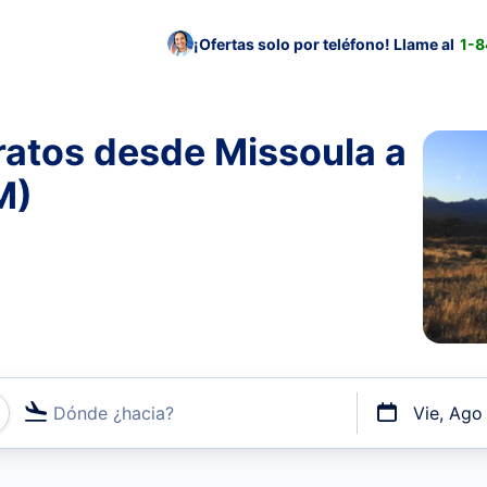
¡Ofertas solo por teléfono! Llame al
1-
ratos desde Missoula a
M)
Dónde ¿hacia?
Vie, Ago
uerto o por vuelos directos