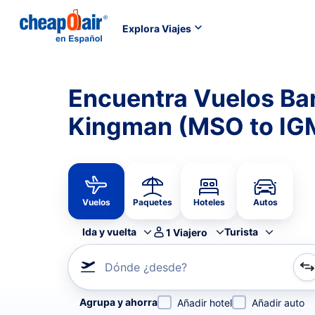
Explora Viajes
Encuentra Vuelos Ba
Kingman (MSO to IG
Vuelos
Paquetes
Hoteles
Autos
Ida y vuelta
Turista
1
Viajero
Dónde ¿desde?
Refina tu búsqueda por aerolínea, por ciudad o aerop
Agrupa y ahorra
Añadir hotel
Añadir auto