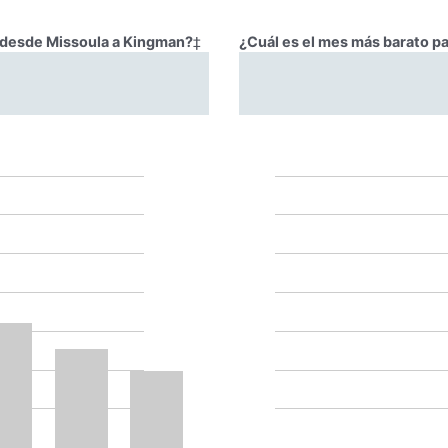
r desde Missoula a Kingman?
‡
¿Cuál es el mes más barato p