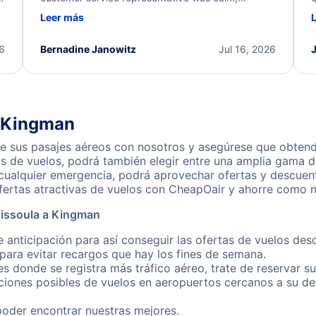
d
professional, and extremely helpful throughout the
w
Leer más
.
process. They quickly found alternative flight
b
options and assisted with the necessary follow-up.
e
I truly appreciate the excellent support and
26
Bernadine Janowitz
Jul 16, 2026
dedication to resolving my issue.
a Kingman
 sus pasajes aéreos con nosotros y asegúrese que obtendr
s de vuelos, podrá también elegir entre una amplia gama de
 cualquier emergencia, podrá aprovechar ofertas y descuen
ertas atractivas de vuelos con CheapOair y ahorre como nu
Missoula a Kingman
e anticipación para así conseguir las ofertas de vuelos de
ara evitar recargos que hay los fines de semana.
es donde se registra más tráfico aéreo, trate de reservar s
iones posibles de vuelos en aeropuertos cercanos a su des
poder encontrar nuestras mejores.