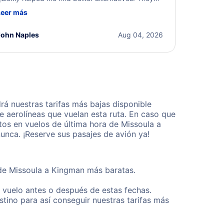
ere professional, courteous, and went above and
Leer más
eyond to resolve the issue. I'm grateful for the
xcellent assistance and smooth experience.
John Naples
Aug 04, 2026
á nuestras tarifas más bajas disponible
 aerolíneas que vuelan esta ruta. En caso que
tos en vuelos de última hora de Missoula a
nca. ¡Reserve sus pasajes de avión ya!
sde Missoula a Kingman más baratas.
u vuelo antes o después de estas fechas.
tino para así conseguir nuestras tarifas más