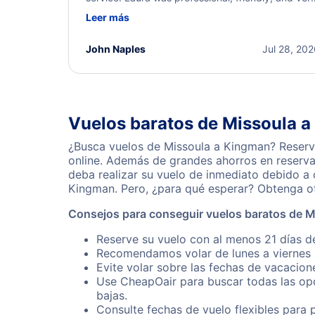
helpful throughout the process. She quickly foun
Leer más
a solution and kept me informed of the next steps
I truly appreciate her excellent service.
John Naples
Jul 28, 20
Vuelos baratos de Missoula 
¿Busca vuelos de Missoula a Kingman? Reserve
online. Además de grandes ahorros en reserva
deba realizar su vuelo de inmediato debido a
Kingman. Pero, ¿para qué esperar? Obtenga of
Consejos para conseguir vuelos baratos de 
Reserve su vuelo con al menos 21 días d
Recomendamos volar de lunes a viernes p
Evite volar sobre las fechas de vacacion
Use CheapOair para buscar todas las opc
bajas.
Consulte fechas de vuelo flexibles para 