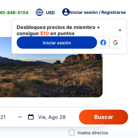
Iniciar sesión / Registrarse
845-848-0154
USD
Desbloquea precios de miembro +
consigue
$10
en puntos
Iniciar sesión
 21
Vie, Ago 28
Vuelos directos