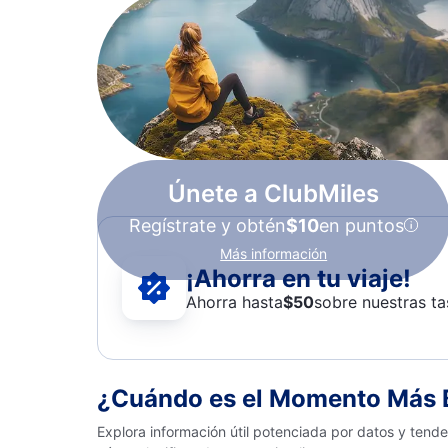
Únete a ClubMiles
Regístrate y obtén
$10
en puntos
Más información
¡Ahorra en tu viaje!
Ahorra hasta
$
50
sobre nuestras ta
¿Cuándo es el Momento Más B
Explora información útil potenciada por datos y tend