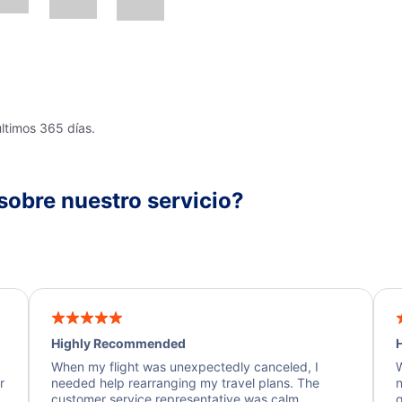
últimos 365 días.
sobre nuestro servicio?
Highly Recommended
H
When my flight was unexpectedly canceled, I
W
r
needed help rearranging my travel plans. The
n
y
customer service representative was calm,
q