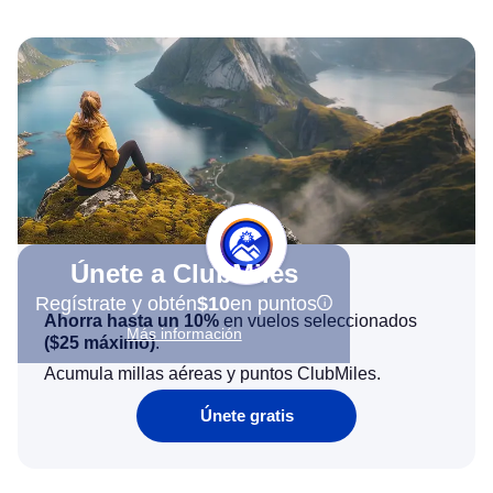
Únete a ClubMiles
Regístrate y obtén
$10
en puntos
Ahorra hasta un 10%
en vuelos seleccionados
Más información
(
$25
máximo)
.
Acumula millas aéreas y puntos ClubMiles.
Únete gratis