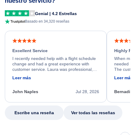
nuestro servicio?
Genial | 4.2 Estrellas
Basado en 34,320 reseñas
Excellent Service
Highly R
I recently needed help with a flight schedule
When my fl
change and had a great experience with
needed hel
customer service. Laura was professional,
The custom
friendly, and very helpful throughout the
calm, prof
Leer más
Leer más
process. She quickly found a solution and
throughout
kept me informed of the next steps. I truly
alternative
appreciate her excellent service.
necessary f
John Naples
Jul 28, 2026
Bernadine
excellent s
my issue.
Escribe una reseña
Ver todas las reseñas