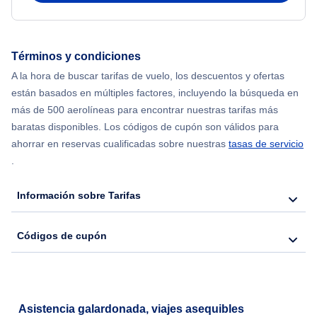
Flights from Nueva York to Mumbai
Flights from Shanghai to Nueva York
Términos y condiciones
A la hora de buscar tarifas de vuelo, los descuentos y ofertas
Flights from Delhi to Nueva York
están basados en múltiples factores, incluyendo la búsqueda en
más de 500 aerolíneas para encontrar nuestras tarifas más
Flights from Chicago to Delhi
baratas disponibles. Los códigos de cupón son válidos para
ahorrar en reservas cualificadas sobre nuestras
tasas de servicio
.
Flights from Nueva York to Hong Kong
Información sobre Tarifas
Flights from Nueva York to Seúl
Códigos de cupón
Flights from Nueva York to Barcelona
Asistencia galardonada, viajes asequibles