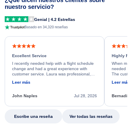
¿Qué dicen nuestros clientes sobre
nuestro servicio?
Genial | 4.2 Estrellas
Basado en 34,320 reseñas
Excellent Service
Highly R
I recently needed help with a flight schedule
When my fl
change and had a great experience with
needed hel
customer service. Laura was professional,
The custom
friendly, and very helpful throughout the
calm, prof
Leer más
Leer más
process. She quickly found a solution and
throughout
kept me informed of the next steps. I truly
alternative
appreciate her excellent service.
necessary f
John Naples
Jul 28, 2026
Bernadine
excellent s
my issue.
Escribe una reseña
Ver todas las reseñas