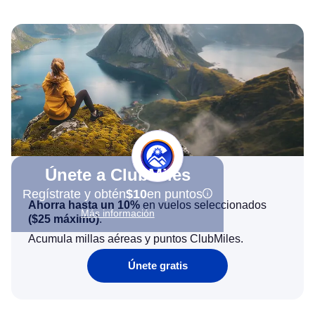
Únete a ClubMiles
Regístrate y obtén
$10
en puntos
Ahorra hasta un 10%
en vuelos seleccionados
Más información
(
$25
máximo)
.
Acumula millas aéreas y puntos ClubMiles.
Únete gratis