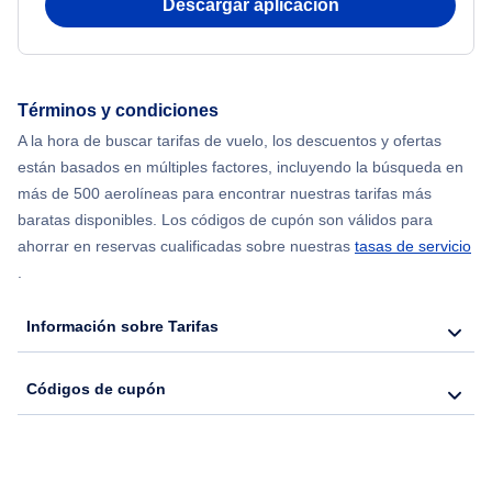
Descargar aplicación
Flights from Nueva York to Mumbai
Flights from Shanghai to Nueva York
Términos y condiciones
A la hora de buscar tarifas de vuelo, los descuentos y ofertas
Flights from Delhi to Nueva York
están basados en múltiples factores, incluyendo la búsqueda en
más de 500 aerolíneas para encontrar nuestras tarifas más
Flights from Chicago to Delhi
baratas disponibles. Los códigos de cupón son válidos para
ahorrar en reservas cualificadas sobre nuestras
tasas de servicio
.
Flights from Nueva York to Seúl
Información sobre Tarifas
Flights from Nueva York to Hong Kong
Códigos de cupón
Flights from Nueva York to Lisboa