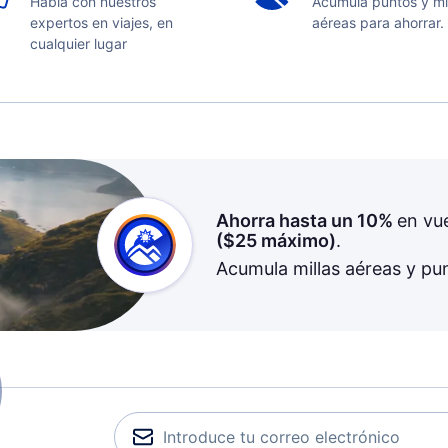
Habla con nuestros
Acumula puntos y mi
expertos en viajes, en
aéreas para ahorrar.
cualquier lugar
Ahorra hasta un 10%
en vu
(
$25
máximo)
.
Acumula millas aéreas y pu