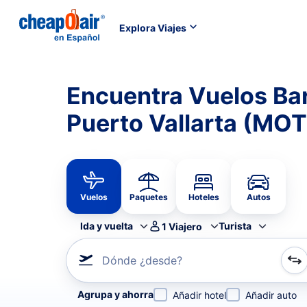
Explora Viajes
Encuentra Vuelos Ba
Puerto Vallarta (MOT
Vuelos
Paquetes
Hoteles
Autos
Ida y vuelta
Turista
1
Viajero
Dónde ¿desde?
Refina tu búsqueda por aerolínea, por ciudad o aerop
Agrupa y ahorra
Añadir hotel
Añadir auto