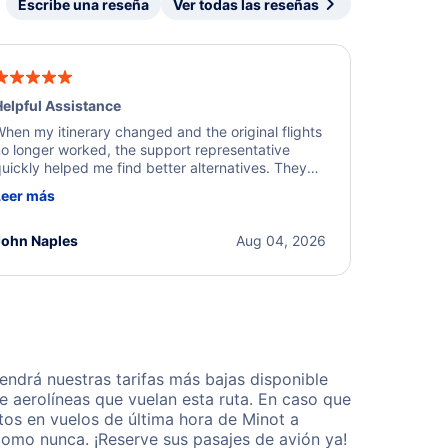
Escribe una reseña
Ver todas las reseñas
elpful Assistance
hen my itinerary changed and the original flights
o longer worked, the support representative
uickly helped me find better alternatives. They
ere professional, courteous, and went above and
Leer más
eyond to resolve the issue. I'm grateful for the
xcellent assistance and smooth experience.
John Naples
Aug 04, 2026
ndrá nuestras tarifas más bajas disponible
 aerolíneas que vuelan esta ruta. En caso que
tos en vuelos de última hora de Minot a
como nunca. ¡Reserve sus pasajes de avión ya!