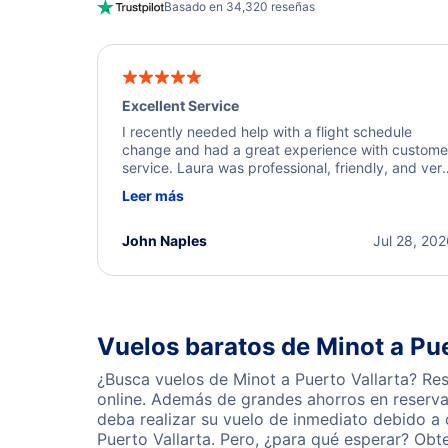
Basado en 34,320 reseñas
Excellent Service
I recently needed help with a flight schedule
change and had a great experience with custome
service. Laura was professional, friendly, and ver
helpful throughout the process. She quickly foun
Leer más
a solution and kept me informed of the next steps
I truly appreciate her excellent service.
John Naples
Jul 28, 20
Vuelos baratos de Minot a Pue
¿Busca vuelos de Minot a Puerto Vallarta? Re
online. Además de grandes ahorros en reserva
deba realizar su vuelo de inmediato debido a
Puerto Vallarta. Pero, ¿para qué esperar? Obt