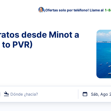
¡Ofertas solo por teléfono! Llame al
1-
ratos desde Minot a
 to PVR)
Dónde ¿hacia?
Sáb, Ago 
uerto o por vuelos directos