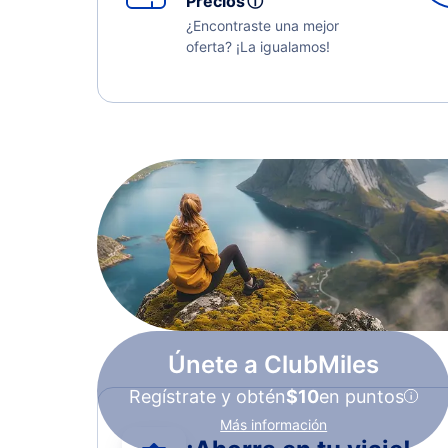
Precios
ⓘ
¿Encontraste una mejor
oferta? ¡La igualamos!
Únete a ClubMiles
Regístrate y obtén
$10
en puntos
Más información