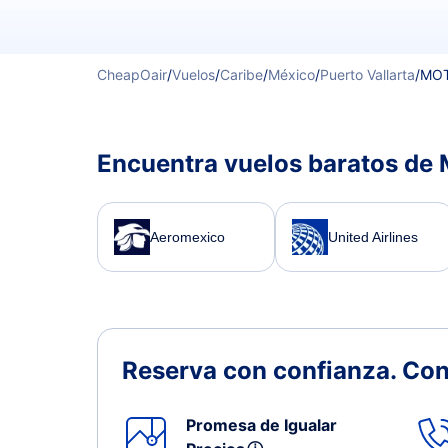
CheapOair
/
Vuelos
/
Caribe
/
México
/
Puerto Vallarta
/
MOT
Encuentra vuelos baratos de M
Aeromexico
United Airlines
Reserva con confianza.
Con
Promesa de Igualar