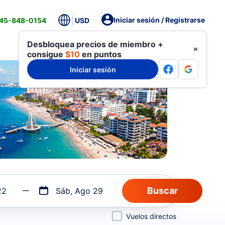
Iniciar sesión / Registrarse
845-848-0154
USD
Desbloquea precios de miembro +
consigue
$10
en puntos
Iniciar sesión
22
Sáb, Ago 29
Vuelos directos