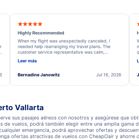
Highly Recommended
H
When my flight was unexpectedly canceled, I
W
r
needed help rearranging my travel plans. The
n
y
customer service representative was calm,
q
d
professional, and extremely helpful throughout the
w
Leer más
.
process. They quickly found alternative flight
b
options and assisted with the necessary follow-up.
e
I truly appreciate the excellent support and
26
Bernadine Janowitz
Jul 16, 2026
dedication to resolving my issue.
rto Vallarta
serve sus pasajes aéreos con nosotros y asegúrese que obte
s de vuelos, podrá también elegir entre una amplia gama de
 cualquier emergencia, podrá aprovechar ofertas y descuen
enga ofertas atractivas de vuelos con CheapOair y ahorre 