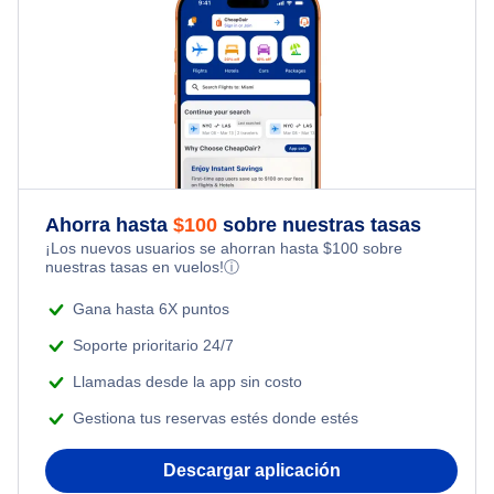
Hotels Under $60
Flights to South America
All Inclusive Vacations
Business Class Flights
Hotels Under $80
Flights to South Pacific
Last Minute Vacations
Last Minute Flights
Hotels Under $100
Family Vacations
Multi City Flights
Last Minute Hotels
Kid Friendly Vacations
Ahorra hasta
$
100
sobre nuestras tasas
Flights Under $29
¡Los nuevos usuarios se ahorran hasta
$
100
sobre
Honeymoon Vacations
nuestras tasas en vuelos!
ⓘ
Flights Under $49
Gana hasta 6X puntos
Romantic Vacations
Flights Under $99
Soporte prioritario 24/7
Adventure Vacations
Llamadas desde la app sin costo
Flights Under $199
Gestiona tus reservas estés donde estés
Beach Vacations
Descargar aplicación