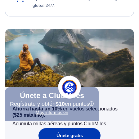
global 24/7.
Únete a ClubMiles
Regístrate y obtén
$10
en puntos
Ahorra hasta un 10%
en vuelos seleccionados
Más información
(
$25
máximo)
.
Acumula millas aéreas y puntos ClubMiles.
Únete gratis