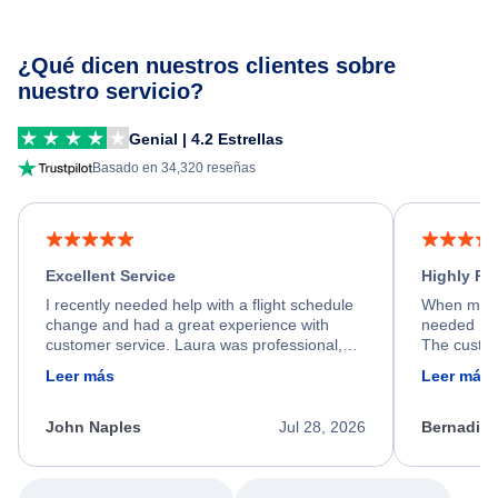
¿Qué dicen nuestros clientes sobre
nuestro servicio?
Genial | 4.2 Estrellas
Basado en 34,320 reseñas
Excellent Service
Highly R
I recently needed help with a flight schedule
When my fl
change and had a great experience with
needed hel
customer service. Laura was professional,
The custom
friendly, and very helpful throughout the
calm, prof
Leer más
Leer más
process. She quickly found a solution and
throughout
kept me informed of the next steps. I truly
alternative
appreciate her excellent service.
necessary f
John Naples
Jul 28, 2026
Bernadine
excellent s
my issue.