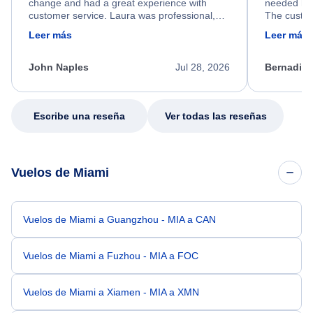
change and had a great experience with
needed hel
customer service. Laura was professional,
The custom
friendly, and very helpful throughout the
calm, prof
Leer más
Leer más
process. She quickly found a solution and
throughout
kept me informed of the next steps. I truly
alternative
appreciate her excellent service.
necessary f
John Naples
Jul 28, 2026
Bernadine
excellent s
my issue.
Escribe una reseña
Ver todas las reseñas
Vuelos de Miami
Vuelos de Miami a Guangzhou - MIA a CAN
Vuelos de Miami a Fuzhou - MIA a FOC
Vuelos de Miami a Xiamen - MIA a XMN