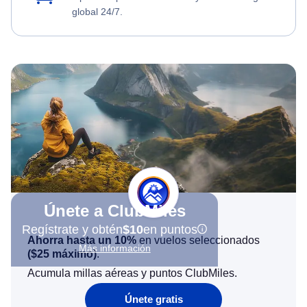
global 24/7.
Únete a ClubMiles
Regístrate y obtén
$10
en puntos
Ahorra hasta un 10%
en vuelos seleccionados
Más información
(
$25
máximo)
.
Acumula millas aéreas y puntos ClubMiles.
Únete gratis