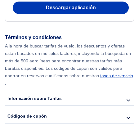
Flights from Delhi to Nueva York
Descargar aplicación
Flights from Chicago to Delhi
Flights from Nueva York to Seúl
Términos y condiciones
A la hora de buscar tarifas de vuelo, los descuentos y ofertas
Flights from Nueva York to Lisboa
están basados en múltiples factores, incluyendo la búsqueda en
más de 500 aerolíneas para encontrar nuestras tarifas más
Flights from Nueva York to Barcelona
baratas disponibles. Los códigos de cupón son válidos para
ahorrar en reservas cualificadas sobre nuestras
tasas de servicio
.
Información sobre Tarifas
Códigos de cupón