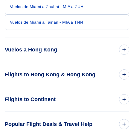
Vuelos de Miami a Zhuhai - MIA a ZUH
Vuelos de Miami a Tainan - MIA a TNN
Vuelos a Hong Kong
Vuelos de Minneapolis a Hong Kong - MSP a HKG
Flights to Hong Kong & Hong Kong
Vuelos de Memphis a Hong Kong - MEM a HKG
Flights to Hong Kong
Flights to Continent
Vuelos de McAllen a Hong Kong - MFE a HKG
Flights to Hong Kong
Vuelos de Milford a Hong Kong - MLF a HKG
Flights to Africa
Popular Flight Deals & Travel Help
Vuelos de Miles City a Hong Kong - MLS a HKG