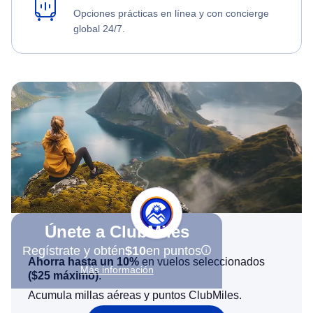
Opciones prácticas en línea y con concierge
global 24/7.
Únete a ClubMiles
Regístrate y obtén
$10
en puntos
Ahorra hasta un 10%
en vuelos seleccionados
Más información
(
$25
máximo)
.
Acumula millas aéreas y puntos ClubMiles.