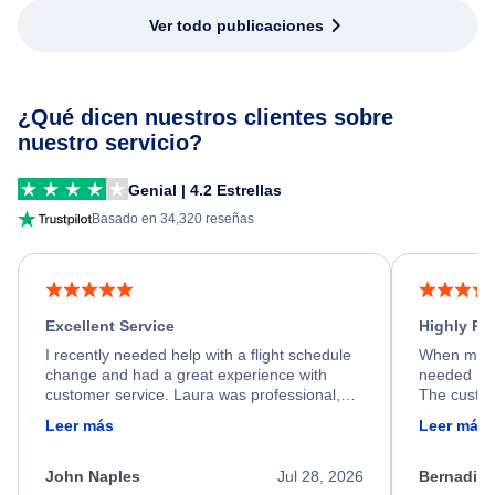
Ver todo publicaciones
¿Qué dicen nuestros clientes sobre
nuestro servicio?
Genial | 4.2 Estrellas
Basado en 34,320 reseñas
Excellent Service
Highly R
I recently needed help with a flight schedule
When my fl
change and had a great experience with
needed hel
customer service. Laura was professional,
The custom
friendly, and very helpful throughout the
calm, prof
Leer más
Leer más
process. She quickly found a solution and
throughout
kept me informed of the next steps. I truly
alternative
appreciate her excellent service.
necessary f
John Naples
Jul 28, 2026
Bernadine
excellent s