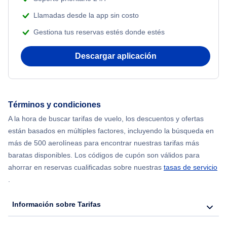
Adventure Vacations
Llamadas desde la app sin costo
Flights from Nueva York to Atenas
Gestiona tus reservas estés donde estés
Beach Vacations
Flights from Nueva York to Mumbai
Descargar aplicación
Flights from Shanghai to Nueva York
Flights from Delhi to Nueva York
Términos y condiciones
A la hora de buscar tarifas de vuelo, los descuentos y ofertas
Flights from Chicago to Delhi
están basados en múltiples factores, incluyendo la búsqueda en
más de 500 aerolíneas para encontrar nuestras tarifas más
Flights from Nueva York to Hong Kong
baratas disponibles. Los códigos de cupón son válidos para
ahorrar en reservas cualificadas sobre nuestras
tasas de servicio
.
Flights from Nueva York to Seúl
Información sobre Tarifas
Flights from Nueva York to Barcelona