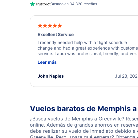
Basado en 34,320 reseñas
Excellent Service
I recently needed help with a flight schedule
change and had a great experience with custome
service. Laura was professional, friendly, and ver
helpful throughout the process. She quickly foun
Leer más
a solution and kept me informed of the next steps
I truly appreciate her excellent service.
John Naples
Jul 28, 20
Vuelos baratos de Memphis a 
¿Busca vuelos de Memphis a Greenville? Reser
online. Además de grandes ahorros en reserva
deba realizar su vuelo de inmediato debido a
Greenville. Pero, ¿para qué esperar? Obtenga 