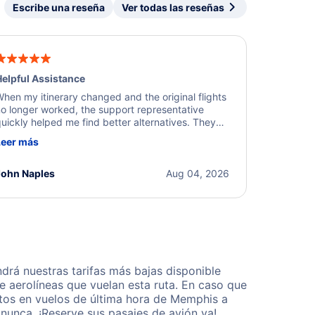
Escribe una reseña
Ver todas las reseñas
elpful Assistance
hen my itinerary changed and the original flights
o longer worked, the support representative
uickly helped me find better alternatives. They
ere professional, courteous, and went above and
Leer más
eyond to resolve the issue. I'm grateful for the
xcellent assistance and smooth experience.
John Naples
Aug 04, 2026
rá nuestras tarifas más bajas disponible
 aerolíneas que vuelan esta ruta. En caso que
tos en vuelos de última hora de Memphis a
nunca. ¡Reserve sus pasajes de avión ya!