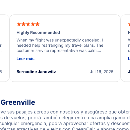
Highly Recommended
H
When my flight was unexpectedly canceled, I
W
r
needed help rearranging my travel plans. The
n
y
customer service representative was calm,
q
d
professional, and extremely helpful throughout the
w
Leer más
.
process. They quickly found alternative flight
b
options and assisted with the necessary follow-up.
e
I truly appreciate the excellent support and
26
Bernadine Janowitz
Jul 16, 2026
dedication to resolving my issue.
Greenville
ve sus pasajes aéreos con nosotros y asegúrese que obtend
s de vuelos, podrá también elegir entre una amplia gama de
 cualquier emergencia, podrá aprovechar ofertas y descuen
ofertas atractivas de vuelos con CheapOair y ahorre como 