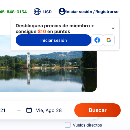
Iniciar sesión / Registrarse
845-848-0154
USD
Desbloquea precios de miembro +
consigue
$10
en puntos
Iniciar sesión
 21
Vie, Ago 28
Vuelos directos