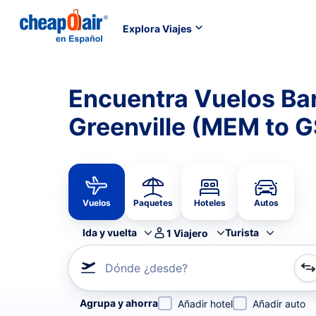
Explora Viajes
Encuentra Vuelos Ba
Greenville (MEM to 
Vuelos
Paquetes
Hoteles
Autos
Ida y vuelta
Turista
1
Viajero
Dónde ¿desde?
Refina tu búsqueda por aerolínea, por ciudad o aerop
Agrupa y ahorra
Añadir hotel
Añadir auto