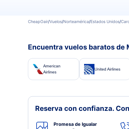
CheapOair
/
Vuelos
/
Norteamérica
/
Estados Unidos
/
Caro
Encuentra vuelos baratos de 
American
United Airlines
Airlines
Reserva con confianza.
Con
Promesa de Igualar