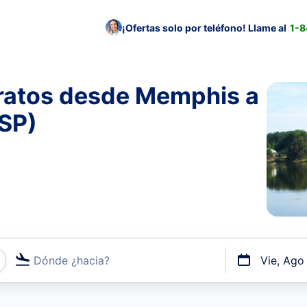
¡Ofertas solo por teléfono! Llame al
1-
ratos desde Memphis a
GSP)
Dónde ¿hacia?
Vie, Ago
uerto o por vuelos directos