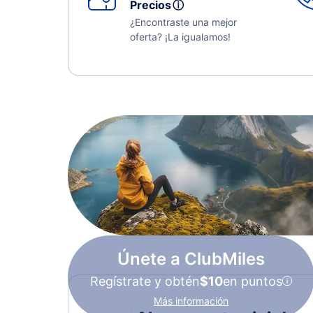
Precios
ⓘ
¿Encontraste una mejor
oferta? ¡La igualamos!
Únete a ClubMiles
Regístrate y obtén
$10
en puntos
Más información