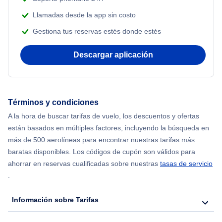
Beach Vacations
Llamadas desde la app sin costo
Flights from Nueva York to Estanbul
Gestiona tus reservas estés donde estés
Flights from Nueva York to Atenas
Descargar aplicación
Flights from Nueva York to Mumbai
Flights from Shanghai to Nueva York
Términos y condiciones
A la hora de buscar tarifas de vuelo, los descuentos y ofertas
Flights from Delhi to Nueva York
están basados en múltiples factores, incluyendo la búsqueda en
más de 500 aerolíneas para encontrar nuestras tarifas más
Flights from Chicago to Delhi
baratas disponibles. Los códigos de cupón son válidos para
ahorrar en reservas cualificadas sobre nuestras
tasas de servicio
.
Flights from Nueva York to Hong Kong
Información sobre Tarifas
Flights from Nueva York to Seúl