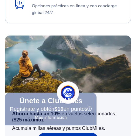
Opciones prácticas en línea y con concierge
global 24/7.
Únete a ClubMiles
Regístrate y obtén
$10
en puntos
Ahorra hasta un 10%
en vuelos seleccionados
Más información
(
$25
máximo)
.
Acumula millas aéreas y puntos ClubMiles.