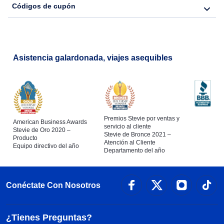
Códigos de cupón
Flights from Nueva York to Barcelona
Asistencia galardonada, viajes asequibles
Premios Stevie por ventas y
American Business Awards
servicio al cliente
Stevie de Oro 2020 –
Stevie de Bronce 2021 –
Producto
Atención al Cliente
Equipo directivo del año
Departamento del año
Conéctate Con Nosotros
¿Tienes Preguntas?