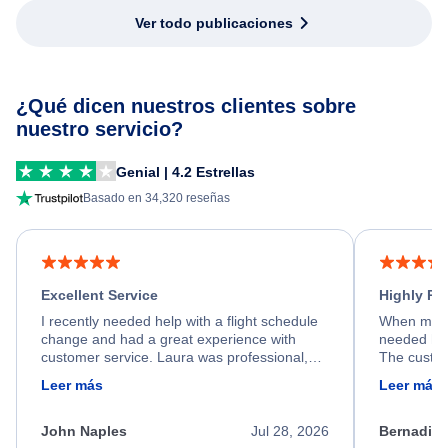
Ver todo publicaciones
¿Qué dicen nuestros clientes sobre
nuestro servicio?
Genial | 4.2 Estrellas
Basado en 34,320 reseñas
Excellent Service
Highly R
I recently needed help with a flight schedule
When my fl
change and had a great experience with
needed hel
customer service. Laura was professional,
The custom
friendly, and very helpful throughout the
calm, prof
Leer más
Leer más
process. She quickly found a solution and
throughout
kept me informed of the next steps. I truly
alternative
appreciate her excellent service.
necessary f
John Naples
Jul 28, 2026
Bernadine
excellent s