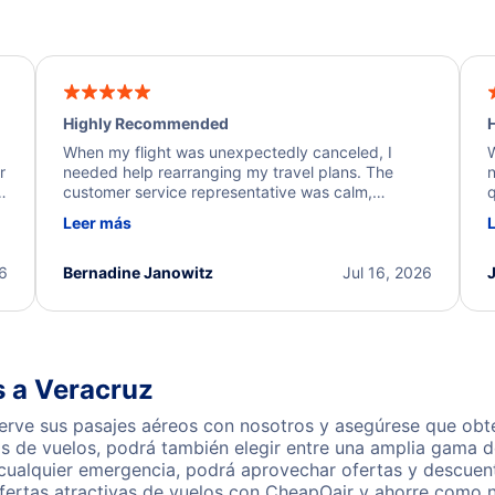
Highly Recommended
H
When my flight was unexpectedly canceled, I
W
r
needed help rearranging my travel plans. The
n
y
customer service representative was calm,
q
d
professional, and extremely helpful throughout the
w
Leer más
.
process. They quickly found alternative flight
b
options and assisted with the necessary follow-up.
e
I truly appreciate the excellent support and
26
Bernadine Janowitz
Jul 16, 2026
dedication to resolving my issue.
s a Veracruz
erve sus pasajes aéreos con nosotros y asegúrese que obte
s de vuelos, podrá también elegir entre una amplia gama de
 cualquier emergencia, podrá aprovechar ofertas y descuent
fertas atractivas de vuelos con CheapOair y ahorre como n