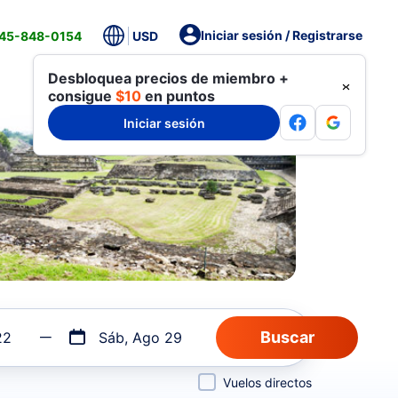
Iniciar sesión / Registrarse
845-848-0154
USD
Desbloquea precios de miembro +
consigue
$10
en puntos
Iniciar sesión
22
Sáb, Ago 29
Vuelos directos