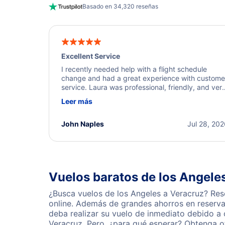
Basado en 34,320 reseñas
Excellent Service
I recently needed help with a flight schedule
change and had a great experience with custome
service. Laura was professional, friendly, and ver
helpful throughout the process. She quickly foun
Leer más
a solution and kept me informed of the next steps
I truly appreciate her excellent service.
John Naples
Jul 28, 20
Vuelos baratos de los Angele
¿Busca vuelos de los Angeles a Veracruz? Res
online. Además de grandes ahorros en reserva
deba realizar su vuelo de inmediato debido a
Veracruz. Pero, ¿para qué esperar? Obtenga o