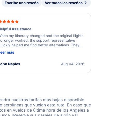
Escribe una reseña
Ver todas las reseñas
elpful Assistance
hen my itinerary changed and the original flights
o longer worked, the support representative
uickly helped me find better alternatives. They
ere professional, courteous, and went above and
Leer más
eyond to resolve the issue. I'm grateful for the
xcellent assistance and smooth experience.
John Naples
Aug 04, 2026
ndrá nuestras tarifas más bajas disponible
 aerolíneas que vuelan esta ruta. En caso que
os en vuelos de última hora de los Angeles a
unca. ¡Reserve sus pasajes de avión ya!