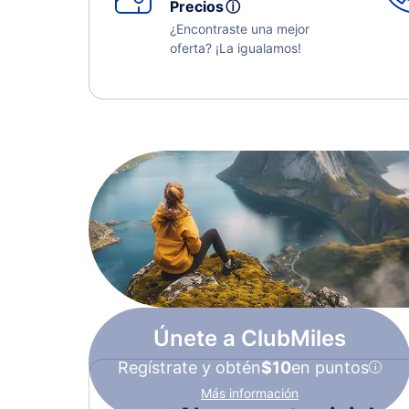
Precios
ⓘ
¿Encontraste una mejor
oferta? ¡La igualamos!
Únete a ClubMiles
Regístrate y obtén
$10
en puntos
Más información