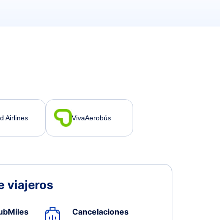
d Airlines
VivaAerobús
 viajeros
ubMiles
Cancelaciones