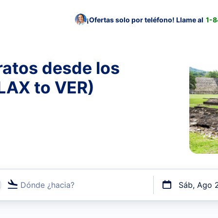
¡Ofertas solo por teléfono! Llame al
1-
ratos desde los
(LAX to VER)
Dónde ¿hacia?
Sáb, Ago 
uerto o por vuelos directos