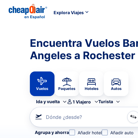
Explora Viajes
Encuentra Vuelos Ba
Angeles a Rochester
Vuelos
Paquetes
Hoteles
Autos
Ida y vuelta
Turista
1
Viajero
Dónde ¿desde?
Refina tu búsqueda por aerolínea, por ciudad o aerop
Agrupa y ahorra
Añadir hotel
Añadir auto