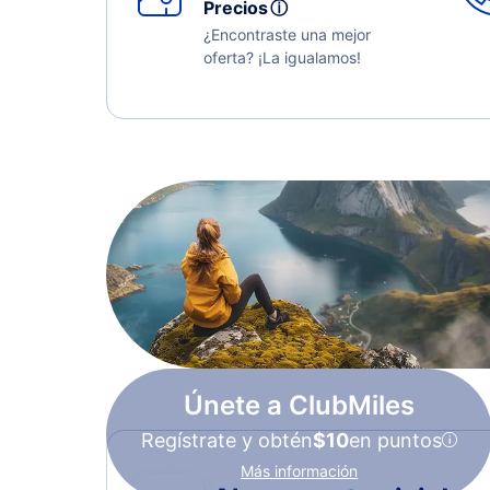
Precios
ⓘ
¿Encontraste una mejor
oferta? ¡La igualamos!
Únete a ClubMiles
Regístrate y obtén
$10
en puntos
Más información