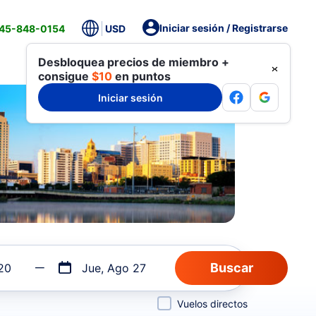
Iniciar sesión / Registrarse
845-848-0154
USD
Desbloquea precios de miembro +
consigue
$10
en puntos
Iniciar sesión
20
Jue, Ago 27
Vuelos directos