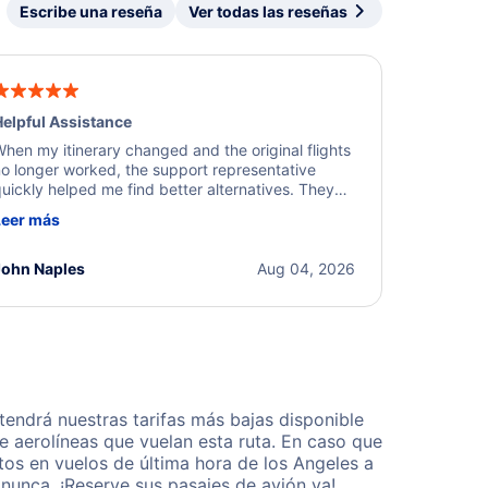
Escribe una reseña
Ver todas las reseñas
elpful Assistance
hen my itinerary changed and the original flights
o longer worked, the support representative
uickly helped me find better alternatives. They
ere professional, courteous, and went above and
Leer más
eyond to resolve the issue. I'm grateful for the
xcellent assistance and smooth experience.
John Naples
Aug 04, 2026
endrá nuestras tarifas más bajas disponible
 aerolíneas que vuelan esta ruta. En caso que
os en vuelos de última hora de los Angeles a
nunca. ¡Reserve sus pasajes de avión ya!