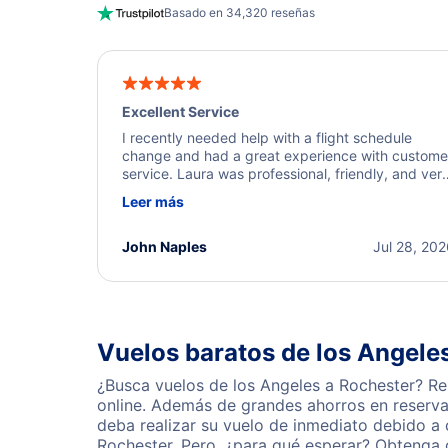
Basado en 34,320 reseñas
Excellent Service
I recently needed help with a flight schedule
change and had a great experience with custome
service. Laura was professional, friendly, and ver
helpful throughout the process. She quickly foun
Leer más
a solution and kept me informed of the next steps
I truly appreciate her excellent service.
John Naples
Jul 28, 20
Vuelos baratos de los Angele
¿Busca vuelos de los Angeles a Rochester? Re
online. Además de grandes ahorros en reserva
deba realizar su vuelo de inmediato debido a
Rochester. Pero, ¿para qué esperar? Obtenga 