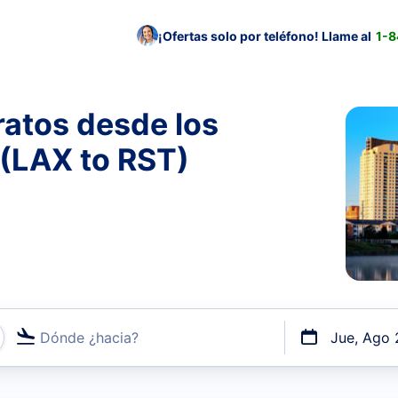
¡Ofertas solo por teléfono! Llame al
1-
ratos desde los
 (LAX to RST)
Dónde ¿hacia?
Jue, Ago 
uerto o por vuelos directos