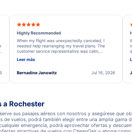
Highly Recommended
H
When my flight was unexpectedly canceled, I
W
r
needed help rearranging my travel plans. The
n
y
customer service representative was calm,
q
d
professional, and extremely helpful throughout the
w
Leer más
.
process. They quickly found alternative flight
b
options and assisted with the necessary follow-up.
e
I truly appreciate the excellent support and
26
Bernadine Janowitz
Jul 16, 2026
dedication to resolving my issue.
s a Rochester
serve sus pasajes aéreos con nosotros y asegúrese que obt
s de vuelos, podrá también elegir entre una amplia gama de
 cualquier emergencia, podrá aprovechar ofertas y descuent
ofertas atractivas de vuelos con CheapOair y ahorre como 