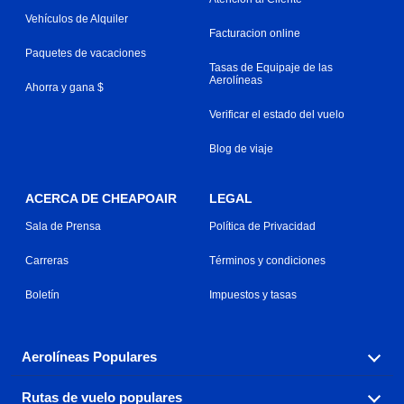
Vehículos de Alquiler
Facturacion online
Paquetes de vacaciones
Tasas de Equipaje de las
Aerolíneas
Ahorra y gana $
Verificar el estado del vuelo
Blog de viaje
ACERCA DE CHEAPOAIR
LEGAL
Sala de Prensa
Política de Privacidad
Carreras
Términos y condiciones
Boletín
Impuestos y tasas
Aerolíneas Populares
Rutas de vuelo populares
Explora nuestras opciones de tarifas aéreas baratas por