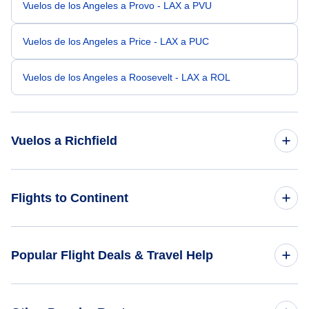
Vuelos de los Angeles a Provo - LAX a PVU
Vuelos de los Angeles a Price - LAX a PUC
Vuelos de los Angeles a Roosevelt - LAX a ROL
Vuelos a Richfield
Vuelos de Portland a Richfield - PDX a RIF
Flights to Continent
Vuelos de Amarillo a Richfield - AMA a RIF
Flights to Africa
Popular Flight Deals & Travel Help
Vuelos de Yuma a Richfield - YUM a RIF
Flights to Asia
Vuelos de Hobbs a Richfield - HOB a RIF
Domestic Flights