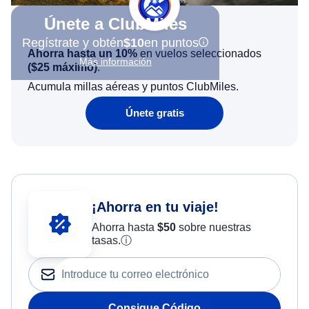
Únete a ClubMiles
Regístrate y obtén
$10
en puntos
Ahorra hasta un 10%
en vuelos seleccionados
Más información
(
$25
máximo)
.
Acumula millas aéreas y puntos ClubMiles.
Únete gratis
¡Ahorra en tu viaje!
Ahorra hasta
$
50
sobre nuestras
tasas.
ⓘ
Consigue Código