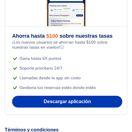
Flights Under $49
Honeymoon Vacations
Flights from Toronto to Shanghai
Flights Under $99
Romantic Vacations
Flights from Nueva York to Singapur
Flights Under $199
Ahorra hasta
$
100
sobre nuestras tasas
Adventure Vacations
¡Los nuevos usuarios se ahorran hasta
$
100
sobre
Flights from Nueva York to Tel Aviv
nuestras tasas en vuelos!
ⓘ
Beach Vacations
Flights from Nueva York to Estanbul
Gana hasta 6X puntos
Soporte prioritario 24/7
Flights from Nueva York to Atenas
Llamadas desde la app sin costo
Gestiona tus reservas estés donde estés
Flights from Nueva York to Mumbai
Descargar aplicación
Flights from Shanghai to Nueva York
Flights from Delhi to Nueva York
Términos y condiciones