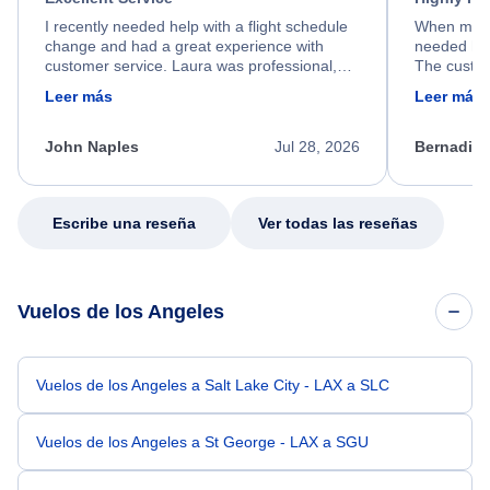
I recently needed help with a flight schedule
When my fl
change and had a great experience with
needed hel
customer service. Laura was professional,
The custom
friendly, and very helpful throughout the
calm, prof
Leer más
Leer más
process. She quickly found a solution and
throughout
kept me informed of the next steps. I truly
alternative
appreciate her excellent service.
necessary f
John Naples
Jul 28, 2026
Bernadine
excellent s
my issue.
Escribe una reseña
Ver todas las reseñas
Vuelos de los Angeles
Vuelos de los Angeles a Salt Lake City - LAX a SLC
Vuelos de los Angeles a St George - LAX a SGU