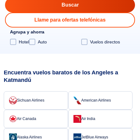
Llame para ofertas telefónicas
Agrupa y ahorra
Hotel
Auto
Vuelos directos
Encuentra vuelos baratos de los Angeles a
Katmandú
Sichuan Airlines
American Airlines
Air Canada
Air India
Alaska Airlines
JetBlue Airways