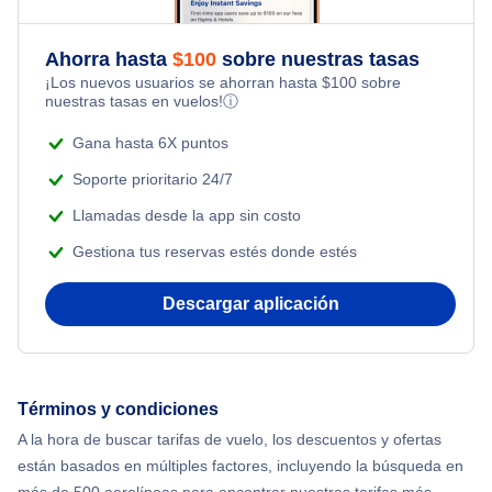
Kid Friendly Vacations
Flights from Nueva York to Tel Aviv
Flights Under $199
Ahorra hasta
$
100
sobre nuestras tasas
Honeymoon Vacations
¡Los nuevos usuarios se ahorran hasta
$
100
sobre
Flights from Nueva York to Estanbul
nuestras tasas en vuelos!
ⓘ
Romantic Vacations
Flights from Nueva York to Singapur
Gana hasta 6X puntos
Adventure Vacations
Soporte prioritario 24/7
Flights from Nueva York to Atenas
Llamadas desde la app sin costo
Beach Vacations
Gestiona tus reservas estés donde estés
Flights from Nueva York to Mumbai
Descargar aplicación
Flights from Shanghai to Nueva York
Flights from Delhi to Nueva York
Términos y condiciones
Flights from Chicago to Delhi
A la hora de buscar tarifas de vuelo, los descuentos y ofertas
están basados en múltiples factores, incluyendo la búsqueda en
Flights from Nueva York to Seúl