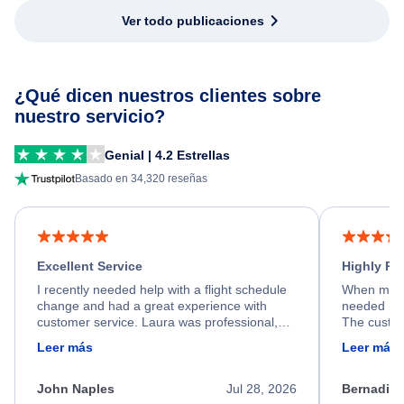
Ver todo publicaciones
¿Qué dicen nuestros clientes sobre
nuestro servicio?
Genial | 4.2 Estrellas
Basado en 34,320 reseñas
Excellent Service
Highly R
I recently needed help with a flight schedule
When my fl
change and had a great experience with
needed hel
customer service. Laura was professional,
The custom
friendly, and very helpful throughout the
calm, prof
Leer más
Leer más
process. She quickly found a solution and
throughout
kept me informed of the next steps. I truly
alternative
appreciate her excellent service.
necessary f
John Naples
Jul 28, 2026
Bernadine
excellent s