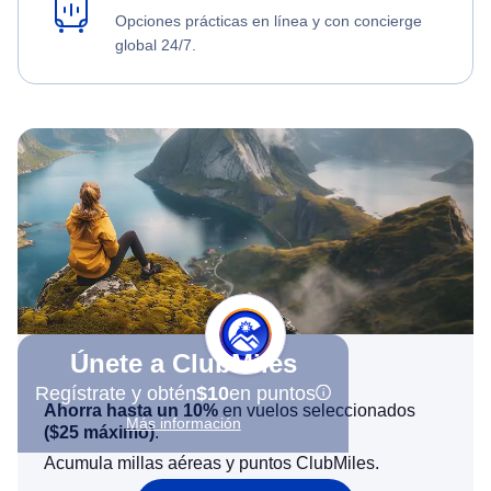
Opciones prácticas en línea y con concierge
global 24/7.
Únete a ClubMiles
Regístrate y obtén
$10
en puntos
Ahorra hasta un 10%
en vuelos seleccionados
Más información
(
$25
máximo)
.
Acumula millas aéreas y puntos ClubMiles.