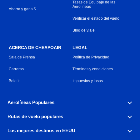
Tasas de Equipaje de las
Aerolíneas
Ahorra y gana $
Verificar el estado del vuelo
Blog de viaje
ACERCA DE CHEAPOAIR
LEGAL
Sala de Prensa
Política de Privacidad
Carreras
Términos y condiciones
Boletín
Impuestos y tasas
Aerolíneas Populares
Rutas de vuelo populares
Explora nuestras opciones de tarifas aéreas baratas por
aerolínea, con más de 500 opciones para elegir.
Los mejores destinos en EEUU
Reserva una de nuestras rutas de vuelo más populares
Aeromexico
Air Canada
con tres sencillos clics.