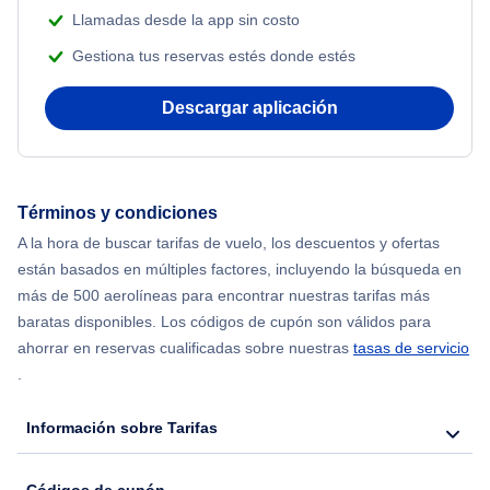
Flights from Nueva York to Atenas
Llamadas desde la app sin costo
Beach Vacations
Gestiona tus reservas estés donde estés
Flights from Nueva York to Mumbai
Descargar aplicación
Flights from Shanghai to Nueva York
Flights from Delhi to Nueva York
Términos y condiciones
Flights from Chicago to Delhi
A la hora de buscar tarifas de vuelo, los descuentos y ofertas
están basados en múltiples factores, incluyendo la búsqueda en
Flights from Nueva York to Hong Kong
más de 500 aerolíneas para encontrar nuestras tarifas más
baratas disponibles. Los códigos de cupón son válidos para
Flights from Nueva York to Seúl
ahorrar en reservas cualificadas sobre nuestras
tasas de servicio
.
Flights from Nueva York to Barcelona
Información sobre Tarifas