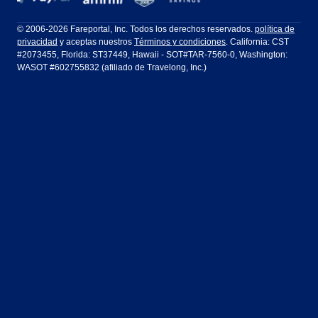
Filadelfia a Orlando
San Francisco a Los Ángeles
Ft Lauderdale
Honolulu
LATAM Airlines
Lufthansa
Dublín
Frankfurt
© 2006-2026 Fareportal, Inc. Todos los derechos reservados.
política de
privacidad
y aceptas nuestros
Términos y condiciones
. California: CST
Houston
Las Vegas
Air Europa
Turkish Airlines
Guadalajara
Lima
#2073455, Florida: ST37449, Hawaii - SOT#TAR-7560-0, Washington:
WASOT #602755832 (afiliado de Travelong, Inc.)
Los Ángeles
Miami
United Airlines
Volaris Airlines
Londres
Manila
Nueva York
Orlando
Madrid
Ciudad de México
Filadelfia
Phoenix
Nassau
Sídney
San Diego
San Francisco
París
Puerto Vallarta
Seattle
Tampa
Roma
San José
Toronto
Vancouver