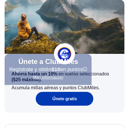
Únete a ClubMiles
Regístrate y obtén
$10
en puntos
Ahorra hasta un 10%
en vuelos seleccionados
Más información
(
$25
máximo)
.
Acumula millas aéreas y puntos ClubMiles.
Únete gratis