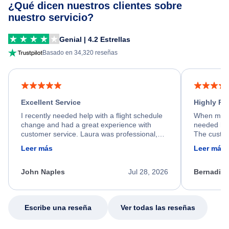
¿Qué dicen nuestros clientes sobre
nuestro servicio?
Genial | 4.2 Estrellas
Basado en 34,320 reseñas
Excellent Service
Highly R
I recently needed help with a flight schedule
When my fl
change and had a great experience with
needed hel
customer service. Laura was professional,
The custom
friendly, and very helpful throughout the
calm, prof
Leer más
Leer más
process. She quickly found a solution and
throughout
kept me informed of the next steps. I truly
alternative
appreciate her excellent service.
necessary f
John Naples
Jul 28, 2026
Bernadine
excellent s
my issue.
Escribe una reseña
Ver todas las reseñas