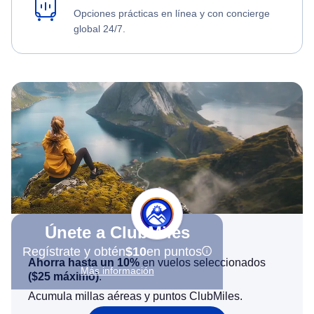
Opciones prácticas en línea y con concierge
global 24/7.
Únete a ClubMiles
Regístrate y obtén
$10
en puntos
Ahorra hasta un 10%
en vuelos seleccionados
Más información
(
$25
máximo)
.
Acumula millas aéreas y puntos ClubMiles.