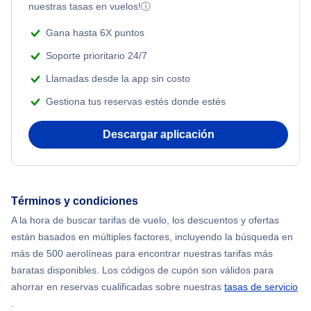
nuestras tasas en vuelos!
ⓘ
Beach Vacations
Flights from Nueva York to Singapur
Gana hasta 6X puntos
Soporte prioritario 24/7
Flights from Nueva York to Atenas
Llamadas desde la app sin costo
Gestiona tus reservas estés donde estés
Flights from Nueva York to Mumbai
Descargar aplicación
Flights from Shanghai to Nueva York
Flights from Delhi to Nueva York
Términos y condiciones
Flights from Chicago to Delhi
A la hora de buscar tarifas de vuelo, los descuentos y ofertas
están basados en múltiples factores, incluyendo la búsqueda en
Flights from Nueva York to Seúl
más de 500 aerolíneas para encontrar nuestras tarifas más
baratas disponibles. Los códigos de cupón son válidos para
Flights from Nueva York to Hong Kong
ahorrar en reservas cualificadas sobre nuestras
tasas de servicio
.