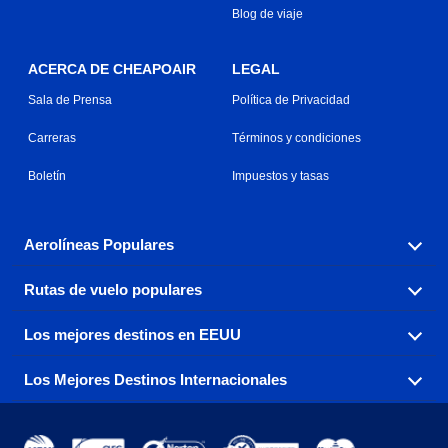
Blog de viaje
ACERCA DE CHEAPOAIR
LEGAL
Sala de Prensa
Política de Privacidad
Carreras
Términos y condiciones
Boletín
Impuestos y tasas
Aerolíneas Populares
Rutas de vuelo populares
Explora nuestras opciones de tarifas aéreas baratas por
aerolínea, con más de 500 opciones para elegir.
Los mejores destinos en EEUU
Reserva una de nuestras rutas de vuelo más populares
Aeromexico
Air Canada
con tres sencillos clics.
Los Mejores Destinos Internacionales
Air France
Encuentra boletos de avión baratos a destinos
Alaska Airlines
populares de los EEUU de costa a costa.
Atlanta a Ft Lauderdale
Chicago a Las Vegas
American Airlines
China Eastern Airlines
Consigue vuelos baratos a destinos globales en Europa,
Asia y más allá.