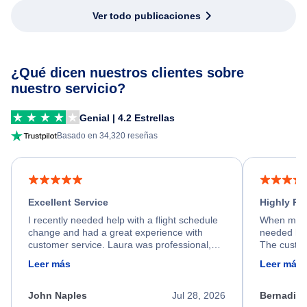
Ver todo publicaciones
¿Qué dicen nuestros clientes sobre
nuestro servicio?
Genial | 4.2 Estrellas
Basado en 34,320 reseñas
Excellent Service
Highly R
I recently needed help with a flight schedule
When my fl
change and had a great experience with
needed hel
customer service. Laura was professional,
The custom
friendly, and very helpful throughout the
calm, prof
Leer más
Leer más
process. She quickly found a solution and
throughout
kept me informed of the next steps. I truly
alternative
appreciate her excellent service.
necessary f
John Naples
Jul 28, 2026
Bernadine
excellent s