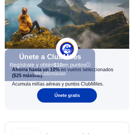
Únete a ClubMiles
Regístrate y obtén
$10
en puntos
Ahorra hasta un 10%
en vuelos seleccionados
Más información
(
$25
máximo)
.
Acumula millas aéreas y puntos ClubMiles.
Únete gratis