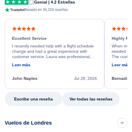
Genial | 4.2 Estrellas
Basado en 34,320 reseñas
Excellent Service
Highly R
I recently needed help with a flight schedule
When my fl
change and had a great experience with
needed hel
customer service. Laura was professional,
The custom
friendly, and very helpful throughout the
calm, prof
Leer más
Leer más
process. She quickly found a solution and
throughout
kept me informed of the next steps. I truly
alternative
appreciate her excellent service.
necessary f
John Naples
Jul 28, 2026
Bernadine
excellent s
my issue.
Escribe una reseña
Ver todas las reseñas
Vuelos de Londres