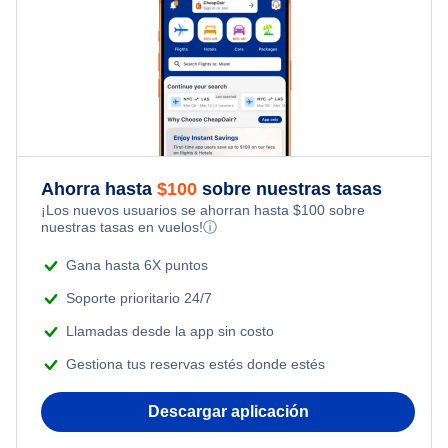
Flights to South America
Last Minute Vacations
Business Class Flights
Hotels Under $80
Flights to South Pacific
Family Vacations
Last Minute Flights
Hotels Under $100
Kid Friendly Vacations
Multi City Flights
Last Minute Hotels
Honeymoon Vacations
Ahorra hasta
$
100
sobre nuestras tasas
Flights Under $29
¡Los nuevos usuarios se ahorran hasta
$
100
sobre
Romantic Vacations
nuestras tasas en vuelos!
ⓘ
Flights Under $49
Gana hasta 6X puntos
Adventure Vacations
Flights Under $99
Soporte prioritario 24/7
Beach Vacations
Llamadas desde la app sin costo
Flights Under $199
Gestiona tus reservas estés donde estés
Descargar aplicación