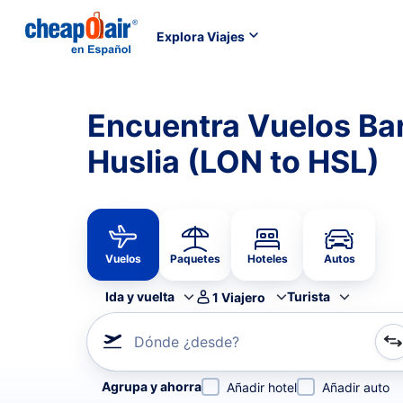
Explora Viajes
Encuentra Vuelos Ba
Huslia (LON to HSL)
Vuelos
Paquetes
Hoteles
Autos
Ida y vuelta
Turista
1
Viajero
Dónde ¿desde?
Refina tu búsqueda por aerolínea, por ciudad o aerop
Agrupa y ahorra
Añadir hotel
Añadir auto