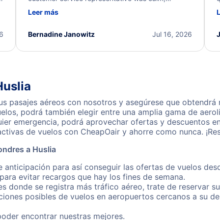
d
professional, and extremely helpful throughout the
w
Leer más
.
process. They quickly found alternative flight
b
options and assisted with the necessary follow-up.
e
I truly appreciate the excellent support and
26
Bernadine Janowitz
Jul 16, 2026
dedication to resolving my issue.
Huslia
s pasajes aéreos con nosotros y asegúrese que obtendrá nu
los, podrá también elegir entre una amplia gama de aerolí
uier emergencia, podrá aprovechar ofertas y descuentos en
activas de vuelos con CheapOair y ahorre como nunca. ¡Res
ondres a Huslia
 anticipación para así conseguir las ofertas de vuelos des
ara evitar recargos que hay los fines de semana.
es donde se registra más tráfico aéreo, trate de reservar s
iones posibles de vuelos en aeropuertos cercanos a su des
poder encontrar nuestras mejores.