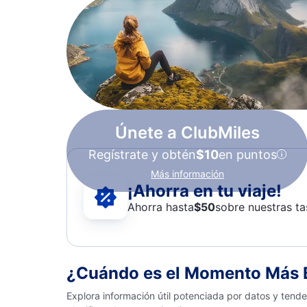
Únete a ClubMiles
Regístrate y obtén
$10
en puntos
Más información
¡Ahorra en tu viaje!
Ahorra hasta
$
50
sobre nuestras ta
¿Cuándo es el Momento Más B
Explora información útil potenciada por datos y tend