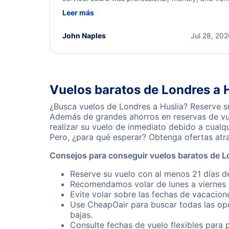
helpful throughout the process. She quickly foun
Leer más
a solution and kept me informed of the next steps
I truly appreciate her excellent service.
John Naples
Jul 28, 20
Vuelos baratos de Londres a 
¿Busca vuelos de Londres a Huslia? Reserve su
Además de grandes ahorros en reservas de vue
realizar su vuelo de inmediato debido a cualq
Pero, ¿para qué esperar? Obtenga ofertas atr
Consejos para conseguir vuelos baratos de L
Reserve su vuelo con al menos 21 días de
Recomendamos volar de lunes a viernes p
Evite volar sobre las fechas de vacacion
Use CheapOair para buscar todas las opc
bajas.
Consulte fechas de vuelo flexibles para 