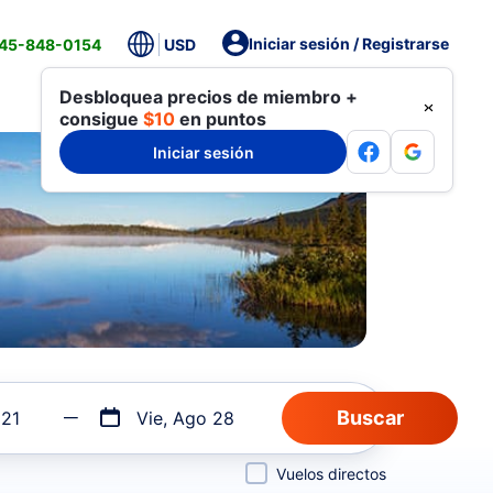
Iniciar sesión / Registrarse
845-848-0154
USD
Desbloquea precios de miembro +
consigue
$10
en puntos
Iniciar sesión
 21
Vie, Ago 28
Vuelos directos