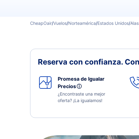
CheapOair
/
Vuelos
/
Norteamérica
/
Estados Unidos
/
Ala
Reserva con confianza.
Con
Promesa de Igualar
Precios
ⓘ
¿Encontraste una mejor
oferta? ¡La igualamos!