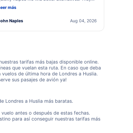
ere professional, courteous, and went above and
Leer más
eyond to resolve the issue. I'm grateful for the
xcellent assistance and smooth experience.
John Naples
Aug 04, 2026
estras tarifas más bajas disponible online.
neas que vuelan esta ruta. En caso que deba
 vuelos de última hora de Londres a Huslia.
erve sus pasajes de avión ya!
de Londres a Huslia más baratas.
u vuelo antes o después de estas fechas.
tino para así conseguir nuestras tarifas más