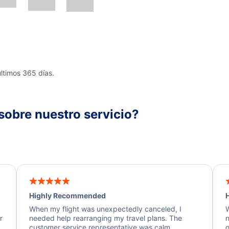
últimos 365 días.
sobre nuestro servicio?
Highly Recommended
H
When my flight was unexpectedly canceled, I
W
r
needed help rearranging my travel plans. The
n
y
customer service representative was calm,
q