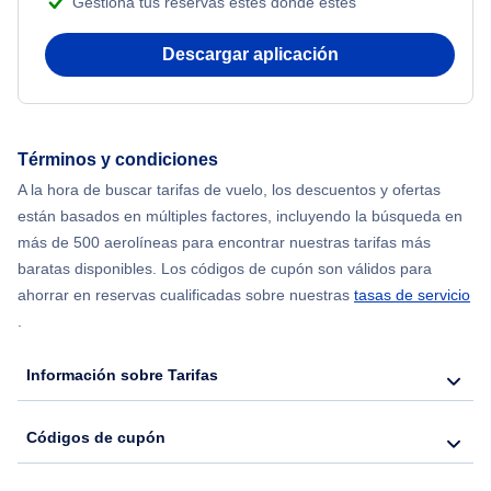
Gestiona tus reservas estés donde estés
Flights from Nueva York to Atenas
Descargar aplicación
Flights from Nueva York to Mumbai
Flights from Shanghai to Nueva York
Términos y condiciones
A la hora de buscar tarifas de vuelo, los descuentos y ofertas
Flights from Delhi to Nueva York
están basados en múltiples factores, incluyendo la búsqueda en
más de 500 aerolíneas para encontrar nuestras tarifas más
Flights from Chicago to Delhi
baratas disponibles. Los códigos de cupón son válidos para
ahorrar en reservas cualificadas sobre nuestras
tasas de servicio
.
Flights from Nueva York to Hong Kong
Información sobre Tarifas
Flights from Nueva York to Seúl
Códigos de cupón
Flights from Nueva York to Barcelona