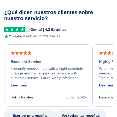
¿Qué dicen nuestros clientes sobre
nuestro servicio?
Genial | 4.2 Estrellas
Basado en 34,320 reseñas
Excellent Service
Highly R
I recently needed help with a flight schedule
When my fl
change and had a great experience with
needed hel
customer service. Laura was professional,
The custom
friendly, and very helpful throughout the
calm, prof
Leer más
Leer más
process. She quickly found a solution and
throughout
kept me informed of the next steps. I truly
alternative
appreciate her excellent service.
necessary f
John Naples
Jul 28, 2026
Bernadine
excellent s
my issue.
Escribe una reseña
Ver todas las reseñas