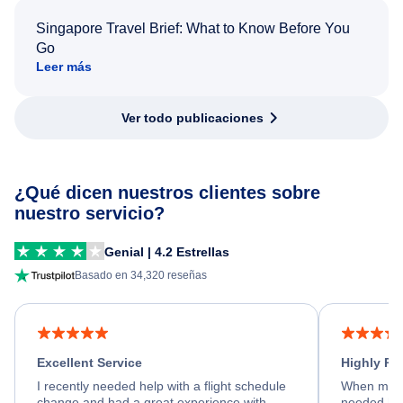
Singapore Travel Brief: What to Know Before You
Go
Leer más
Ver todo publicaciones
¿Qué dicen nuestros clientes sobre
nuestro servicio?
Genial | 4.2 Estrellas
Basado en 34,320 reseñas
Excellent Service
Highly R
I recently needed help with a flight schedule
When my fl
change and had a great experience with
needed hel