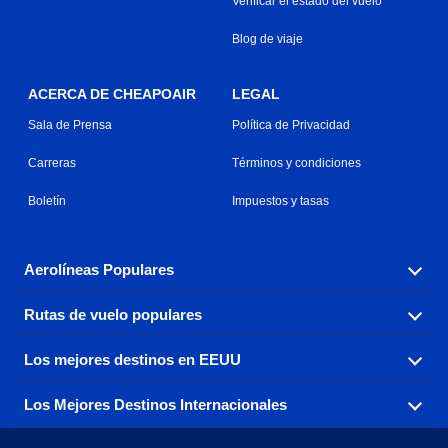
Verificar el estado del vuelo
Blog de viaje
ACERCA DE CHEAPOAIR
LEGAL
Sala de Prensa
Política de Privacidad
Carreras
Términos y condiciones
Boletín
Impuestos y tasas
Aerolíneas Populares
Rutas de vuelo populares
Explora nuestras opciones de tarifas aéreas baratas por
aerolínea, con más de 500 opciones para elegir.
Los mejores destinos en EEUU
Reserva una de nuestras rutas de vuelo más populares
Aeromexico
Air Canada
con tres sencillos clics.
Los Mejores Destinos Internacionales
Air France
Encuentra boletos de avión baratos a destinos
Alaska Airlines
populares de los EEUU de costa a costa.
Atlanta a Ft Lauderdale
Chicago a Las Vegas
American Airlines
China Eastern Airlines