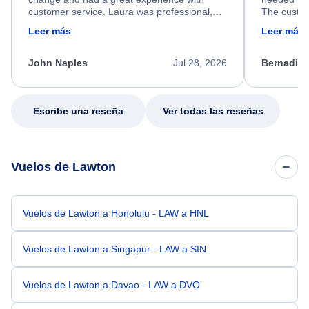
customer service. Laura was professional,
The custom
friendly, and very helpful throughout the
calm, prof
Leer más
Leer más
process. She quickly found a solution and
throughout
kept me informed of the next steps. I truly
alternative
appreciate her excellent service.
necessary f
John Naples
Jul 28, 2026
Bernadine
excellent s
my issue.
Escribe una reseña
Ver todas las reseñas
Vuelos de Lawton
Vuelos de Lawton a Honolulu - LAW a HNL
Vuelos de Lawton a Singapur - LAW a SIN
Vuelos de Lawton a Davao - LAW a DVO