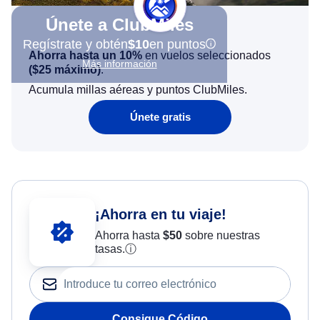
Únete a ClubMiles
Regístrate y obtén
$10
en puntos
Ahorra hasta un 10%
en vuelos seleccionados
Más información
(
$25
máximo)
.
Acumula millas aéreas y puntos ClubMiles.
Únete gratis
¡Ahorra en tu viaje!
Ahorra hasta
$
50
sobre nuestras
tasas.
ⓘ
Consigue Código