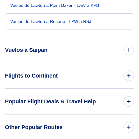
Vuelos de Lawton a Point Baker - LAW a KPB
Vuelos de Lawton a Rosario - LAW a RSJ
Vuelos a Saipan
Vuelos de Las Vegas a Saipan - LAS a SPN
Flights to Continent
Vuelos de Long Beach a Saipan - LGB a SPN
Flights to Africa
Popular Flight Deals & Travel Help
Vuelos de Lexington a Saipan - LEX a SPN
Flights to Asia
Vuelos de Lago Tahoe a Saipan - TVL a SPN
Domestic Flights
Other Popular Routes
Flights to Caribbean
Vuelos de Isla Lopez a Saipan - LPS a SPN
International Flights