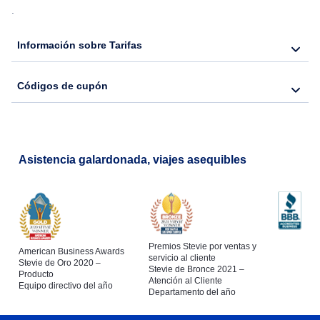
.
Flights from Nueva York to Hong Kong
Información sobre Tarifas
Flights from Nueva York to Seúl
Códigos de cupón
Flights from Nueva York to Barcelona
Asistencia galardonada, viajes asequibles
Premios Stevie por ventas y
American Business Awards
servicio al cliente
Stevie de Oro 2020 –
Stevie de Bronce 2021 –
Producto
Atención al Cliente
Equipo directivo del año
Departamento del año