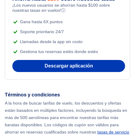
¡Los nuevos usuarios se ahorran hasta
$
100
sobre
Flights Under $99
Romantic Vacations
nuestras tasas en vuelos!
ⓘ
Flights from Nueva York to Singapur
Flights Under $199
Gana hasta 6X puntos
Adventure Vacations
Flights from Nueva York to Tel Aviv
Soporte prioritario 24/7
Beach Vacations
Llamadas desde la app sin costo
Flights from Nueva York to Estanbul
Gestiona tus reservas estés donde estés
Flights from Nueva York to Atenas
Descargar aplicación
Flights from Nueva York to Mumbai
Flights from Shanghai to Nueva York
Términos y condiciones
A la hora de buscar tarifas de vuelo, los descuentos y ofertas
Flights from Delhi to Nueva York
están basados en múltiples factores, incluyendo la búsqueda en
más de 500 aerolíneas para encontrar nuestras tarifas más
Flights from Chicago to Delhi
baratas disponibles. Los códigos de cupón son válidos para
ahorrar en reservas cualificadas sobre nuestras
tasas de servicio