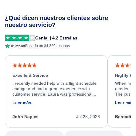
¿Qué dicen nuestros clientes sobre
nuestro servicio?
Genial | 4.2 Estrellas
Basado en 34,320 reseñas
Excellent Service
Highly R
I recently needed help with a flight schedule
When my fl
change and had a great experience with
needed hel
customer service. Laura was professional,
The custom
friendly, and very helpful throughout the
calm, prof
Leer más
Leer más
process. She quickly found a solution and
throughout
kept me informed of the next steps. I truly
alternative
appreciate her excellent service.
necessary f
John Naples
Jul 28, 2026
Bernadine
excellent s
my issue.