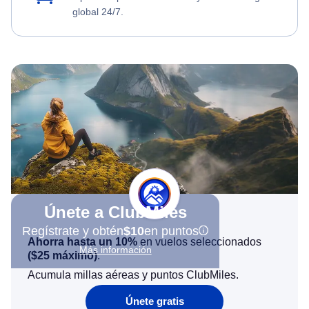
global 24/7.
Únete a ClubMiles
Regístrate y obtén
$10
en puntos
Ahorra hasta un 10%
en vuelos seleccionados
Más información
(
$25
máximo)
.
Acumula millas aéreas y puntos ClubMiles.
Únete gratis