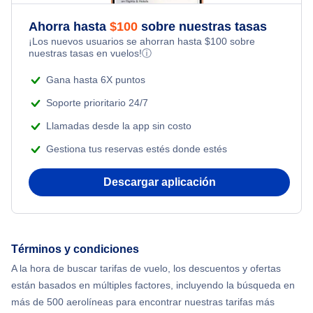
Romantic Vacations
Flights from Nueva York to Singapur
Ahorra hasta
$
100
sobre nuestras tasas
¡Los nuevos usuarios se ahorran hasta
$
100
sobre
Adventure Vacations
nuestras tasas en vuelos!
ⓘ
Flights from Nueva York to Atenas
Beach Vacations
Gana hasta 6X puntos
Flights from Nueva York to Mumbai
Soporte prioritario 24/7
Llamadas desde la app sin costo
Flights from Shanghai to Nueva York
Gestiona tus reservas estés donde estés
Flights from Delhi to Nueva York
Descargar aplicación
Flights from Chicago to Delhi
Flights from Nueva York to Seúl
Términos y condiciones
A la hora de buscar tarifas de vuelo, los descuentos y ofertas
Flights from Nueva York to Hong Kong
están basados en múltiples factores, incluyendo la búsqueda en
más de 500 aerolíneas para encontrar nuestras tarifas más
Flights from Nueva York to Lisboa