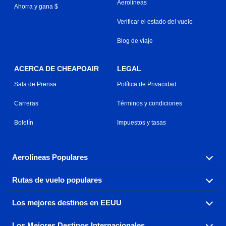
Aerolíneas
Ahorra y gana $
Verificar el estado del vuelo
Blog de viaje
ACERCA DE CHEAPOAIR
LEGAL
Sala de Prensa
Política de Privacidad
Carreras
Términos y condiciones
Boletín
Impuestos y tasas
Aerolíneas Populares
Rutas de vuelo populares
Explora nuestras opciones de tarifas aéreas baratas por
aerolínea, con más de 500 opciones para elegir.
Los mejores destinos en EEUU
Reserva una de nuestras rutas de vuelo más populares
Aeromexico
Air Canada
con tres sencillos clics.
Los Mejores Destinos Internacionales