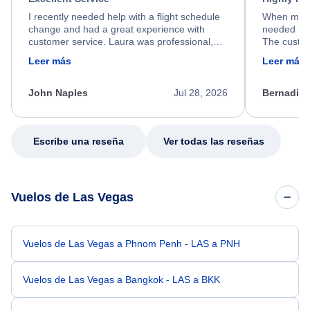
I recently needed help with a flight schedule
When my fl
change and had a great experience with
needed hel
customer service. Laura was professional,
The custom
friendly, and very helpful throughout the
calm, prof
Leer más
Leer más
process. She quickly found a solution and
throughout
kept me informed of the next steps. I truly
alternative
appreciate her excellent service.
necessary f
John Naples
Jul 28, 2026
Bernadine
excellent s
my issue.
Escribe una reseña
Ver todas las reseñas
Vuelos de Las Vegas
Vuelos de Las Vegas a Phnom Penh - LAS a PNH
Vuelos de Las Vegas a Bangkok - LAS a BKK