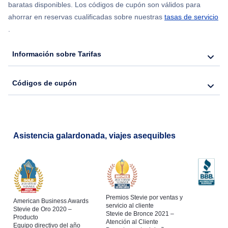
Flights from Chicago to Delhi
baratas disponibles. Los códigos de cupón son válidos para
ahorrar en reservas cualificadas sobre nuestras
tasas de servicio
.
Flights from Nueva York to Seúl
Información sobre Tarifas
Flights from Nueva York to Hong Kong
Códigos de cupón
Flights from Nueva York to Lisboa
Asistencia galardonada, viajes asequibles
Premios Stevie por ventas y
American Business Awards
servicio al cliente
Stevie de Oro 2020 –
Stevie de Bronce 2021 –
Producto
Atención al Cliente
Equipo directivo del año