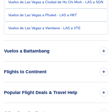
Vuelos de Las Vegas a Ciudad de Ho Chi Minh - LAS a SGN
Vuelos de Las Vegas a Phuket - LAS a HKT
Vuelos de Las Vegas a Vientiane - LAS a VTE
Vuelos a Battambang
Vuelos de Nueva York a Battambang - NYC a BBM
Flights to Continent
Vuelos de Arcata-Eureka a Battambang - ACV a BBM
Flights to Africa
Popular Flight Deals & Travel Help
Vuelos de Albany a Battambang - ABY a BBM
Flights to Asia
Vuelos de Cadillac a Battambang - CAD a BBM
Domestic Flights