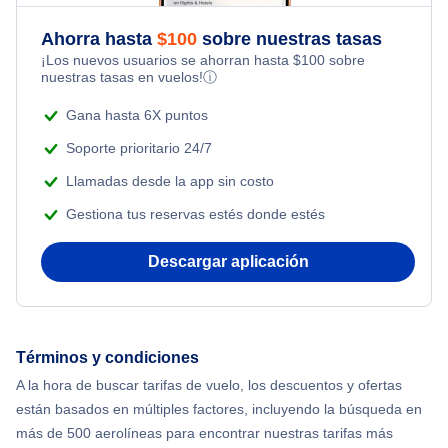
Flights Under $49
Kid Friendly Vacations
Ahorra hasta
$
100
sobre nuestras tasas
Flights from Nueva York to Milán
¡Los nuevos usuarios se ahorran hasta
$
100
sobre
Flights Under $99
Honeymoon Vacations
nuestras tasas en vuelos!
ⓘ
Flights from Nueva York to Tel Aviv
Flights Under $199
Gana hasta 6X puntos
Romantic Vacations
Flights from Nueva York to Estanbul
Soporte prioritario 24/7
Adventure Vacations
Llamadas desde la app sin costo
Flights from Nueva York to Singapur
Gestiona tus reservas estés donde estés
Beach Vacations
Flights from Nueva York to Atenas
Descargar aplicación
Flights from Nueva York to Mumbai
Flights from Shanghai to Nueva York
Términos y condiciones
A la hora de buscar tarifas de vuelo, los descuentos y ofertas
Flights from Delhi to Nueva York
están basados en múltiples factores, incluyendo la búsqueda en
más de 500 aerolíneas para encontrar nuestras tarifas más