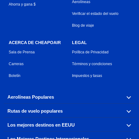
Aerolíneas
Ahorra y gana $
Verificar el estado del vuelo
Blog de viaje
ACERCA DE CHEAPOAIR
LEGAL
Sala de Prensa
Política de Privacidad
Carreras
Términos y condiciones
Boletín
Impuestos y tasas
Aerolíneas Populares
Rutas de vuelo populares
Explora nuestras opciones de tarifas aéreas baratas por
aerolínea, con más de 500 opciones para elegir.
Los mejores destinos en EEUU
Reserva una de nuestras rutas de vuelo más populares
Aeromexico
Air Canada
con tres sencillos clics.
Los Mejores Destinos Internacionales