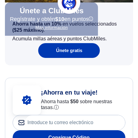
Únete a ClubMiles
Regístrate y obtén
$10
en puntos
Ahorra hasta un 10%
en vuelos seleccionados
Más información
(
$25
máximo)
.
Acumula millas aéreas y puntos ClubMiles.
Únete gratis
¡Ahorra en tu viaje!
Ahorra hasta
$
50
sobre nuestras
tasas.
ⓘ
Consigue Código