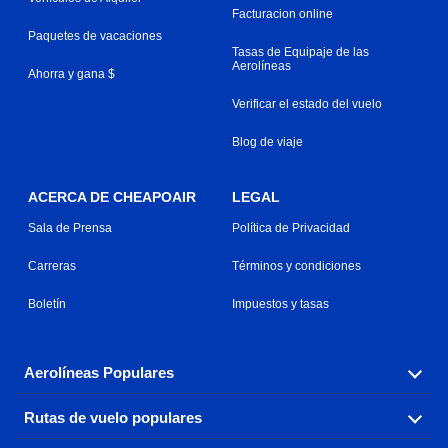
Facturacion online
Paquetes de vacaciones
Tasas de Equipaje de las
Aerolíneas
Ahorra y gana $
Verificar el estado del vuelo
Blog de viaje
ACERCA DE CHEAPOAIR
LEGAL
Sala de Prensa
Política de Privacidad
Carreras
Términos y condiciones
Boletín
Impuestos y tasas
Aerolíneas Populares
Rutas de vuelo populares
Explora nuestras opciones de tarifas aéreas baratas por
aerolínea, con más de 500 opciones para elegir.