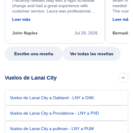
I recently needed help with a flight schedule
When my fl
change and had a great experience with
needed hel
customer service. Laura was professional,
The custom
friendly, and very helpful throughout the
calm, prof
Leer más
Leer más
process. She quickly found a solution and
throughout
kept me informed of the next steps. I truly
alternative
appreciate her excellent service.
necessary f
John Naples
Jul 28, 2026
Bernadine
excellent s
my issue.
Escribe una reseña
Ver todas las reseñas
Vuelos de Lanai City
Vuelos de Lanai City a Oakland - LNY a OAK
Vuelos de Lanai City a Providence - LNY a PVD
Vuelos de Lanai City a pullman - LNY a PUW