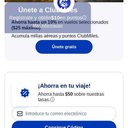
Únete a ClubMiles
Regístrate y obtén
$10
en puntos
Ahorra hasta un 10%
en vuelos seleccionados
Más información
(
$25
máximo)
.
Acumula millas aéreas y puntos ClubMiles.
Únete gratis
¡Ahorra en tu viaje!
Ahorra hasta
$
50
sobre nuestras
tasas.
ⓘ
Consigue Código