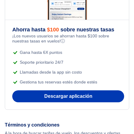
Flights from Toronto to Shanghai
Flights Under $99
Romantic Vacations
Flights from Nueva York to Singapur
Flights Under $199
Ahorra hasta
$
100
sobre nuestras tasas
Adventure Vacations
¡Los nuevos usuarios se ahorran hasta
$
100
sobre
Flights from Nueva York to Tel Aviv
nuestras tasas en vuelos!
ⓘ
Beach Vacations
Flights from Nueva York to Estanbul
Gana hasta 6X puntos
Soporte prioritario 24/7
Flights from Nueva York to Atenas
Llamadas desde la app sin costo
Gestiona tus reservas estés donde estés
Flights from Nueva York to Mumbai
Descargar aplicación
Flights from Shanghai to Nueva York
Flights from Delhi to Nueva York
Términos y condiciones
Flights from Chicago to Delhi
A la hora de buscar tarifas de vuelo, los descuentos y ofertas