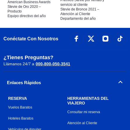
Premios Stevie por ventas y
American Business Awards
servicio al cliente
Stevie de Oro 2020 –
Stevie de Bronce 2021 –
Producto
Atención al Cliente
Equipo directivo del año
Departamento del año
Conéctate Con Nosotros
¿Tienes Preguntas?
Llámanos 24/7 a
000-800-050-3541
Enlaces Rápidos
RESERVA
HERRAMIENTAS DEL
VIAJERO
Vuelos Baratos
Consultar mi reserva
Hoteles Baratos
Atención al Cliente
Vehículos de Alquiler