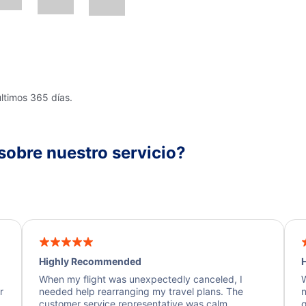
últimos 365 días.
sobre nuestro servicio?
Highly Recommended
H
When my flight was unexpectedly canceled, I
W
r
needed help rearranging my travel plans. The
n
y
customer service representative was calm,
q