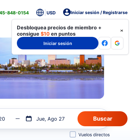
Iniciar sesión / Registrarse
845-848-0154
USD
Desbloquea precios de miembro +
consigue
$10
en puntos
Iniciar sesión
20
Jue, Ago 27
Vuelos directos