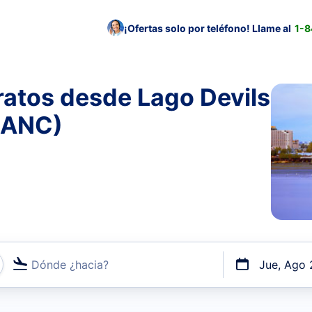
¡Ofertas solo por teléfono! Llame al
1-
ratos desde Lago Devils
 ANC)
Dónde ¿hacia?
Jue, Ago 
uerto o por vuelos directos