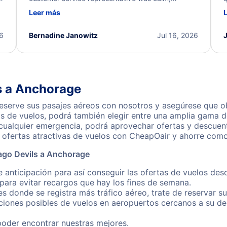
d
professional, and extremely helpful throughout the
w
Leer más
.
process. They quickly found alternative flight
b
options and assisted with the necessary follow-up.
e
I truly appreciate the excellent support and
26
Bernadine Janowitz
Jul 16, 2026
dedication to resolving my issue.
s a Anchorage
serve sus pasajes aéreos con nosotros y asegúrese que ob
s de vuelos, podrá también elegir entre una amplia gama de
 cualquier emergencia, podrá aprovechar ofertas y descuen
ofertas atractivas de vuelos con CheapOair y ahorre como 
ago Devils a Anchorage
e anticipación para así conseguir las ofertas de vuelos de
ara evitar recargos que hay los fines de semana.
es donde se registra más tráfico aéreo, trate de reservar s
iones posibles de vuelos en aeropuertos cercanos a su des
poder encontrar nuestras mejores.