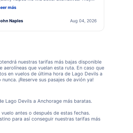
ere professional, courteous, and went above and
Leer más
eyond to resolve the issue. I'm grateful for the
xcellent assistance and smooth experience.
John Naples
Aug 04, 2026
tendrá nuestras tarifas más bajas disponible
 aerolíneas que vuelan esta ruta. En caso que
tos en vuelos de última hora de Lago Devils a
nunca. ¡Reserve sus pasajes de avión ya!
sde Lago Devils a Anchorage más baratas.
u vuelo antes o después de estas fechas.
tino para así conseguir nuestras tarifas más