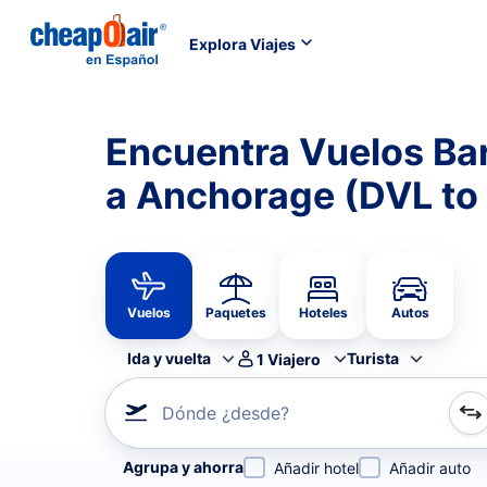
Explora Viajes
Encuentra Vuelos Ba
a Anchorage (DVL to
Vuelos
Paquetes
Hoteles
Autos
Ida y vuelta
Turista
1
Viajero
Dónde ¿desde?
Refina tu búsqueda por aerolínea, por ciudad o aerop
Agrupa y ahorra
Añadir hotel
Añadir auto