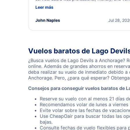
helpful throughout the process. She quickly foun
Leer más
a solution and kept me informed of the next steps
I truly appreciate her excellent service.
John Naples
Jul 28, 20
Vuelos baratos de Lago Devil
¿Busca vuelos de Lago Devils a Anchorage? Re
online. Además de grandes ahorros en reserva
deba realizar su vuelo de inmediato debido a
Anchorage. Pero, ¿para qué esperar? Obtenga 
Consejos para conseguir vuelos baratos de L
Reserve su vuelo con al menos 21 días d
Recomendamos volar de lunes a viernes p
Evite volar sobre las fechas de vacacion
Use CheapOair para buscar todas las opc
bajas.
Consulte fechas de vuelo flexibles para 