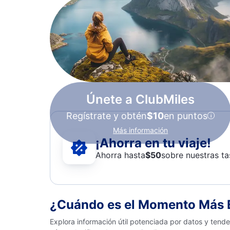
Únete a ClubMiles
Regístrate y obtén
$10
en puntos
Más información
¡Ahorra en tu viaje!
Ahorra hasta
$
50
sobre nuestras ta
¿Cuándo es el Momento Más B
Explora información útil potenciada por datos y tend