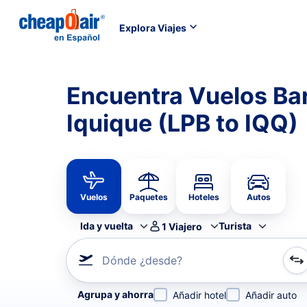
Explora Viajes
Encuentra Vuelos Bar
Iquique (LPB to IQQ)
Vuelos
Paquetes
Hoteles
Autos
Ida y vuelta
Turista
1
Viajero
Dónde ¿desde?
Refina tu búsqueda por aerolínea, por ciudad o aerop
Agrupa y ahorra
Añadir hotel
Añadir auto