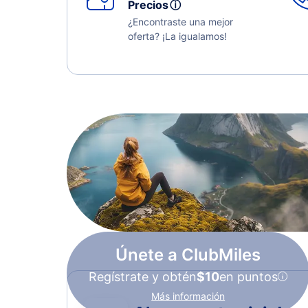
Precios
ⓘ
¿Encontraste una mejor
oferta? ¡La igualamos!
Únete a ClubMiles
Regístrate y obtén
$10
en puntos
Más información