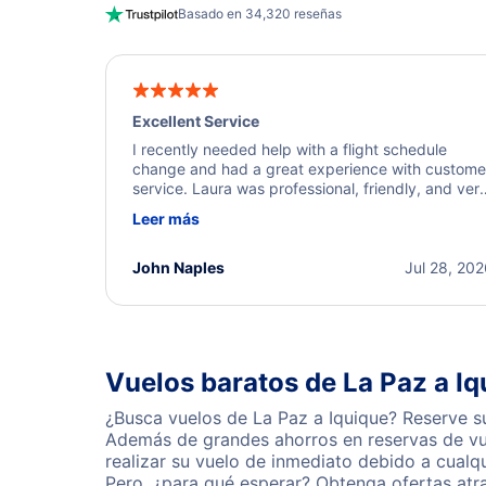
Basado en 34,320 reseñas
Excellent Service
I recently needed help with a flight schedule
change and had a great experience with custome
service. Laura was professional, friendly, and ver
helpful throughout the process. She quickly foun
Leer más
a solution and kept me informed of the next steps
I truly appreciate her excellent service.
John Naples
Jul 28, 20
Vuelos baratos de La Paz a Iq
¿Busca vuelos de La Paz a Iquique? Reserve su
Además de grandes ahorros en reservas de vue
realizar su vuelo de inmediato debido a cualq
Pero, ¿para qué esperar? Obtenga ofertas atr