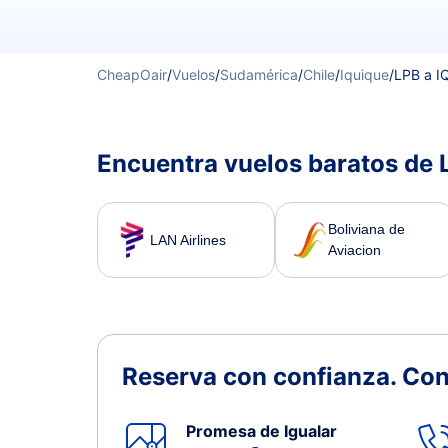
CheapOair
/
Vuelos
/
Sudamérica
/
Chile
/
Iquique
/
LPB a I
Encuentra vuelos baratos de 
Boliviana de
LAN Airlines
Aviacion
Reserva con confianza.
Con
Promesa de Igualar