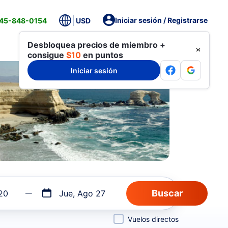
Iniciar sesión / Registrarse
845-848-0154
USD
Desbloquea precios de miembro +
consigue
$10
en puntos
Iniciar sesión
20
Jue, Ago 27
Vuelos directos