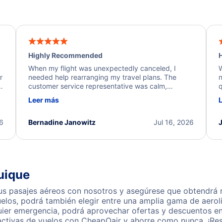
Highly Recommended
H
When my flight was unexpectedly canceled, I
W
r
needed help rearranging my travel plans. The
n
y
customer service representative was calm,
q
d
professional, and extremely helpful throughout the
w
Leer más
.
process. They quickly found alternative flight
b
options and assisted with the necessary follow-up.
e
I truly appreciate the excellent support and
26
Bernadine Janowitz
Jul 16, 2026
dedication to resolving my issue.
uique
s pasajes aéreos con nosotros y asegúrese que obtendrá nu
los, podrá también elegir entre una amplia gama de aerolí
uier emergencia, podrá aprovechar ofertas y descuentos en
activas de vuelos con CheapOair y ahorre como nunca. ¡Res