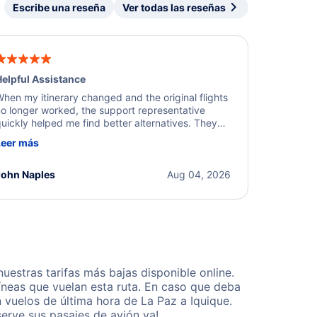
Escribe una reseña
Ver todas las reseñas
elpful Assistance
hen my itinerary changed and the original flights
o longer worked, the support representative
uickly helped me find better alternatives. They
ere professional, courteous, and went above and
Leer más
eyond to resolve the issue. I'm grateful for the
xcellent assistance and smooth experience.
John Naples
Aug 04, 2026
estras tarifas más bajas disponible online.
neas que vuelan esta ruta. En caso que deba
 vuelos de última hora de La Paz a Iquique.
erve sus pasajes de avión ya!