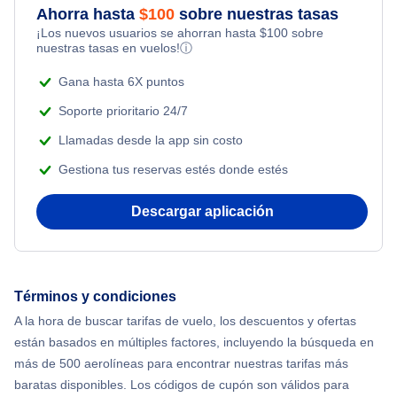
Ahorra hasta
$
100
sobre nuestras tasas
Flights from Nueva York to Milán
¡Los nuevos usuarios se ahorran hasta
$
100
sobre
Flights Under $99
Romantic Vacations
nuestras tasas en vuelos!
ⓘ
Flights from Nueva York to Tel Aviv
Flights Under $199
Gana hasta 6X puntos
Adventure Vacations
Flights from Nueva York to Estanbul
Soporte prioritario 24/7
Beach Vacations
Llamadas desde la app sin costo
Flights from Nueva York to Singapur
Gestiona tus reservas estés donde estés
Flights from Nueva York to Atenas
Descargar aplicación
Flights from Nueva York to Mumbai
Flights from Shanghai to Nueva York
Términos y condiciones
A la hora de buscar tarifas de vuelo, los descuentos y ofertas
Flights from Delhi to Nueva York
están basados en múltiples factores, incluyendo la búsqueda en
más de 500 aerolíneas para encontrar nuestras tarifas más
Flights from Chicago to Delhi
baratas disponibles. Los códigos de cupón son válidos para