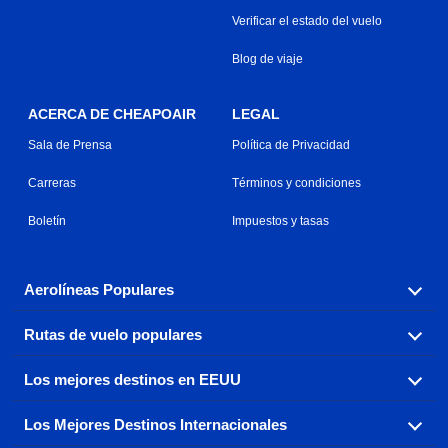
Verificar el estado del vuelo
Blog de viaje
ACERCA DE CHEAPOAIR
LEGAL
Sala de Prensa
Política de Privacidad
Carreras
Términos y condiciones
Boletín
Impuestos y tasas
Aerolíneas Populares
Rutas de vuelo populares
Explora nuestras opciones de tarifas aéreas baratas por
aerolínea, con más de 500 opciones para elegir.
Los mejores destinos en EEUU
Reserva una de nuestras rutas de vuelo más populares
Aeromexico
Air Canada
con tres sencillos clics.
Los Mejores Destinos Internacionales
Air France
Encuentra boletos de avión baratos a destinos
Alaska Airlines
populares de los EEUU de costa a costa.