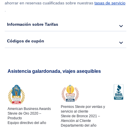
ahorrar en reservas cualificadas sobre nuestras
tasas de servicio
.
Flights from Nueva York to Seúl
Información sobre Tarifas
Flights from Nueva York to Hong Kong
Códigos de cupón
Flights from Nueva York to Lisboa
Asistencia galardonada, viajes asequibles
Premios Stevie por ventas y
American Business Awards
servicio al cliente
Stevie de Oro 2020 –
Stevie de Bronce 2021 –
Producto
Atención al Cliente
Equipo directivo del año
Departamento del año