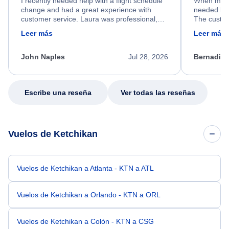
I recently needed help with a flight schedule
When my fl
change and had a great experience with
needed hel
customer service. Laura was professional,
The custom
friendly, and very helpful throughout the
calm, prof
Leer más
Leer más
process. She quickly found a solution and
throughout
kept me informed of the next steps. I truly
alternative
appreciate her excellent service.
necessary f
John Naples
Jul 28, 2026
Bernadine
excellent s
my issue.
Escribe una reseña
Ver todas las reseñas
Vuelos de Ketchikan
Vuelos de Ketchikan a Atlanta - KTN a ATL
Vuelos de Ketchikan a Orlando - KTN a ORL
Vuelos de Ketchikan a Colón - KTN a CSG