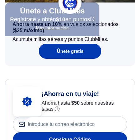
Únete a ClubMiles
Regístrate y obtén
$10
en puntos
Ahorra hasta un 10%
en vuelos seleccionados
Más información
(
$25
máximo)
.
Acumula millas aéreas y puntos ClubMiles.
Únete gratis
¡Ahorra en tu viaje!
Ahorra hasta
$
50
sobre nuestras
tasas.
ⓘ
Consigue Código