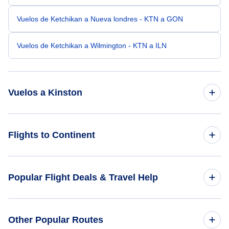
Vuelos de Ketchikan a Nueva londres - KTN a GON
Vuelos de Ketchikan a Wilmington - KTN a ILN
Vuelos a Kinston
Vuelos de Hughes a Kinston - HUS a ISO
Flights to Continent
Vuelos de Kivalina a Kinston - KVL a ISO
Flights to Africa
Popular Flight Deals & Travel Help
Vuelos de Stebbins a Kinston - WBB a ISO
Flights to Asia
Vuelos de Grayling a Kinston - KGX a ISO
Domestic Flights
Other Popular Routes
Flights to Caribbean