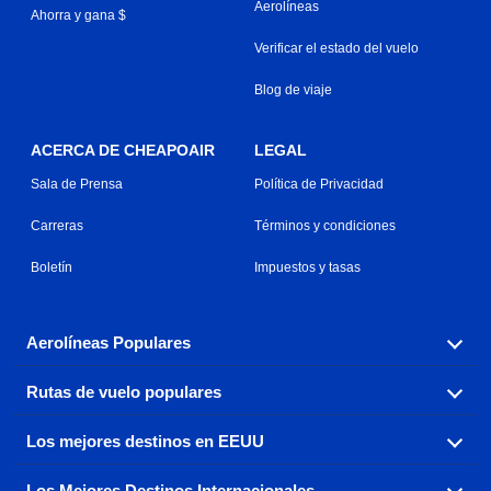
Aerolíneas
Ahorra y gana $
Verificar el estado del vuelo
Blog de viaje
ACERCA DE CHEAPOAIR
LEGAL
Sala de Prensa
Política de Privacidad
Carreras
Términos y condiciones
Boletín
Impuestos y tasas
Aerolíneas Populares
Rutas de vuelo populares
Explora nuestras opciones de tarifas aéreas baratas por
aerolínea, con más de 500 opciones para elegir.
Los mejores destinos en EEUU
Reserva una de nuestras rutas de vuelo más populares
Aeromexico
Air Canada
con tres sencillos clics.
Los Mejores Destinos Internacionales