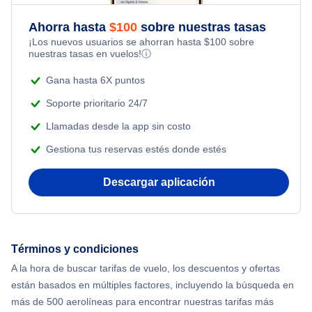
Flights Under $49
Ahorra hasta
$
100
sobre nuestras tasas
Adventure Vacations
¡Los nuevos usuarios se ahorran hasta
$
100
sobre
Flights Under $99
nuestras tasas en vuelos!
ⓘ
Beach Vacations
Flights Under $199
Gana hasta 6X puntos
Soporte prioritario 24/7
Llamadas desde la app sin costo
Gestiona tus reservas estés donde estés
Descargar aplicación
Términos y condiciones
A la hora de buscar tarifas de vuelo, los descuentos y ofertas
están basados en múltiples factores, incluyendo la búsqueda en
más de 500 aerolíneas para encontrar nuestras tarifas más