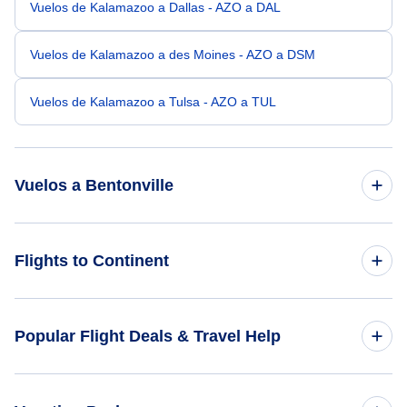
Vuelos de Kalamazoo a Dallas - AZO a DAL
Vuelos de Kalamazoo a des Moines - AZO a DSM
Vuelos de Kalamazoo a Tulsa - AZO a TUL
Vuelos a Bentonville
Vuelos de Detroit a Bentonville - DTT a XNA
Flights to Continent
Vuelos de Flint a Bentonville - FNT a XNA
Flights to Africa
Popular Flight Deals & Travel Help
Vuelos de South Bend a Bentonville - SBN a XNA
Flights to Asia
Vuelos de Lansing a Bentonville - LAN a XNA
Domestic Flights