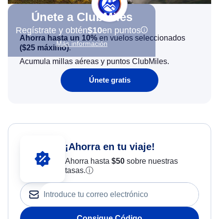
Únete a ClubMiles
Regístrate y obtén
$10
en puntos
Ahorra hasta un 10%
en vuelos seleccionados
Más información
(
$25
máximo)
.
Acumula millas aéreas y puntos ClubMiles.
Únete gratis
¡Ahorra en tu viaje!
Ahorra hasta
$
50
sobre nuestras
tasas.
ⓘ
Consigue Código