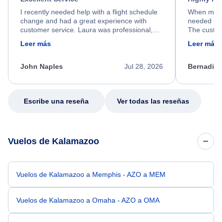
I recently needed help with a flight schedule
When my fl
change and had a great experience with
needed hel
customer service. Laura was professional,
The custom
friendly, and very helpful throughout the
calm, prof
Leer más
Leer más
process. She quickly found a solution and
throughout
kept me informed of the next steps. I truly
alternative
appreciate her excellent service.
necessary f
John Naples
Jul 28, 2026
Bernadine
excellent s
my issue.
Escribe una reseña
Ver todas las reseñas
Vuelos de Kalamazoo
Vuelos de Kalamazoo a Memphis - AZO a MEM
Vuelos de Kalamazoo a Omaha - AZO a OMA