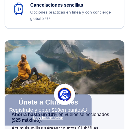
Cancelaciones sencillas
Opciones prácticas en línea y con concierge
global 24/7.
Únete a ClubMiles
Regístrate y obtén
$10
en puntos
Ahorra hasta un 10%
en vuelos seleccionados
Más información
(
$25
máximo)
.
Acumula millas aéreas y puntos ClubMiles.