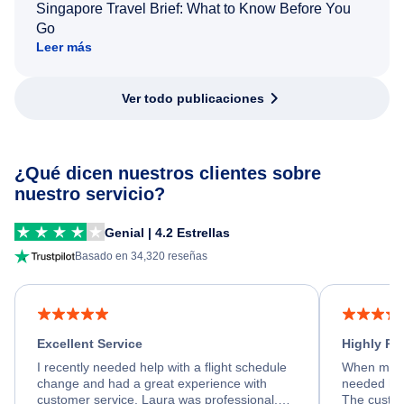
Singapore Travel Brief: What to Know Before You
Go
Leer más
Ver todo publicaciones
¿Qué dicen nuestros clientes sobre
nuestro servicio?
Genial | 4.2 Estrellas
Basado en 34,320 reseñas
Excellent Service
Highly R
I recently needed help with a flight schedule
When my fl
change and had a great experience with
needed hel
customer service. Laura was professional,
The custom