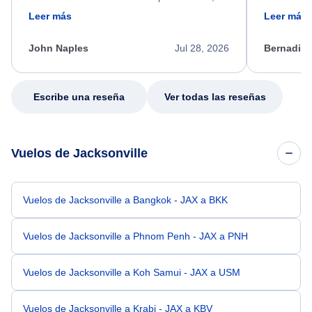
friendly, and very helpful throughout the
calm, prof
Leer más
Leer más
process. She quickly found a solution and
throughout
kept me informed of the next steps. I truly
alternative
appreciate her excellent service.
necessary f
John Naples
Jul 28, 2026
Bernadine
excellent s
my issue.
Escribe una reseña
Ver todas las reseñas
Vuelos de Jacksonville
Vuelos de Jacksonville a Bangkok - JAX a BKK
Vuelos de Jacksonville a Phnom Penh - JAX a PNH
Vuelos de Jacksonville a Koh Samui - JAX a USM
Vuelos de Jacksonville a Krabi - JAX a KBV