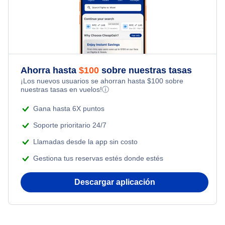
Flights from Nueva York to Milán
Hotels Under $100
Flights Under $49
Family Vacations
Flights from Toronto to Shanghai
Last Minute Hotels
Flights Under $99
Kid Friendly Vacations
Flights from Nueva York to Singapur
Flights Under $199
Ahorra hasta
$
100
sobre nuestras tasas
Honeymoon Vacations
¡Los nuevos usuarios se ahorran hasta
$
100
sobre
Flights from Nueva York to Tel Aviv
nuestras tasas en vuelos!
ⓘ
Romantic Vacations
Flights from Nueva York to Estanbul
Gana hasta 6X puntos
Adventure Vacations
Soporte prioritario 24/7
Flights from Nueva York to Atenas
Llamadas desde la app sin costo
Beach Vacations
Gestiona tus reservas estés donde estés
Flights from Nueva York to Mumbai
Descargar aplicación
Flights from Shanghai to Nueva York
Flights from Delhi to Nueva York