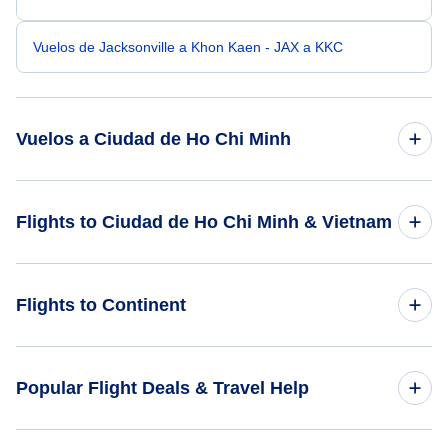
Vuelos de Jacksonville a Khon Kaen - JAX a KKC
Vuelos a Ciudad de Ho Chi Minh
Vuelos de Indianápolis a Ciudad de Ho Chi Minh - IND a
Flights to Ciudad de Ho Chi Minh & Vietnam
SGN
Vuelos de Jackson a Ciudad de Ho Chi Minh - JAN a SGN
Flights to Vietnam
Flights to Continent
Vuelos de ciudad de Kansas a Ciudad de Ho Chi Minh -
MKC a SGN
Flights to Africa
Popular Flight Deals & Travel Help
Vuelos de Jonesboro a Ciudad de Ho Chi Minh - JBR a SGN
Flights to Asia