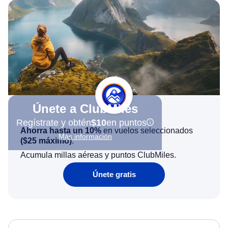
Únete a ClubMiles
Regístrate y obtén
$10
en puntos
Ahorra hasta un 10%
en vuelos seleccionados
Más información
(
$25
máximo)
.
Acumula millas aéreas y puntos ClubMiles.
Únete gratis