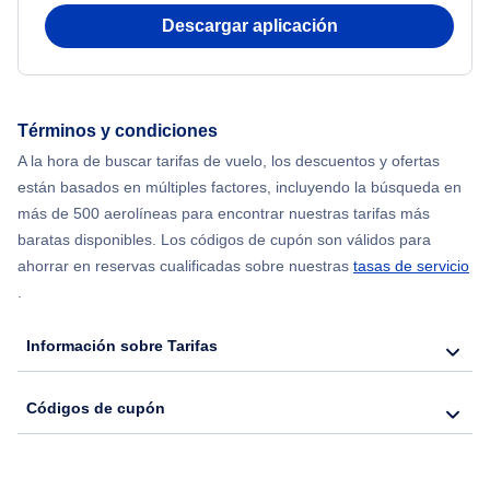
Descargar aplicación
Flights from Shanghai to Nueva York
Flights from Delhi to Nueva York
Términos y condiciones
Flights from Chicago to Delhi
A la hora de buscar tarifas de vuelo, los descuentos y ofertas
están basados en múltiples factores, incluyendo la búsqueda en
Flights from Nueva York to Hong Kong
más de 500 aerolíneas para encontrar nuestras tarifas más
baratas disponibles. Los códigos de cupón son válidos para
Flights from Nueva York to Seúl
ahorrar en reservas cualificadas sobre nuestras
tasas de servicio
.
Flights from Nueva York to Barcelona
Información sobre Tarifas
Códigos de cupón