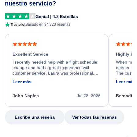
nuestro servicio?
Genial | 4.2 Estrellas
Basado en 34,320 reseñas
Excellent Service
Highly R
I recently needed help with a flight schedule
When my fl
change and had a great experience with
needed hel
customer service. Laura was professional,
The custom
friendly, and very helpful throughout the
calm, prof
Leer más
Leer más
process. She quickly found a solution and
throughout
kept me informed of the next steps. I truly
alternative
appreciate her excellent service.
necessary f
John Naples
Jul 28, 2026
Bernadine
excellent s
my issue.
Escribe una reseña
Ver todas las reseñas