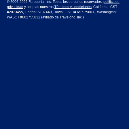
© 2006-2026 Fareportal, Inc. Todos los derechos reservados.
política de
privacidad
y aceptas nuestros
Términos y condiciones
. California: CST
Houston
Las Vegas
Air Europa
Turkish Airlines
Guadalajara
Lima
#2073455, Florida: ST37449, Hawaii - SOT#TAR-7560-0, Washington:
WASOT #602755832 (afiliado de Travelong, Inc.)
Los Ángeles
Miami
United Airlines
Volaris Airlines
Londres
Manila
Nueva York
Orlando
Madrid
Ciudad de México
Filadelfia
Phoenix
Nassau
Sídney
San Diego
San Francisco
París
Puerto Vallarta
Seattle
Tampa
Roma
San José
Toronto
Vancouver