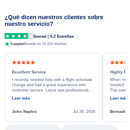
¿Qué dicen nuestros clientes sobre
nuestro servicio?
Genial | 4.2 Estrellas
Basado en 34,320 reseñas
Excellent Service
Highly R
I recently needed help with a flight schedule
When my fl
change and had a great experience with
needed hel
customer service. Laura was professional,
The custom
friendly, and very helpful throughout the
calm, prof
Leer más
Leer más
process. She quickly found a solution and
throughout
kept me informed of the next steps. I truly
alternative
appreciate her excellent service.
necessary f
John Naples
Jul 28, 2026
Bernadine
excellent s
my issue.