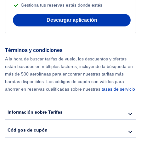
Gestiona tus reservas estés donde estés
Flights from Nueva York to Atenas
Descargar aplicación
Flights from Nueva York to Mumbai
Flights from Shanghai to Nueva York
Términos y condiciones
A la hora de buscar tarifas de vuelo, los descuentos y ofertas
Flights from Delhi to Nueva York
están basados en múltiples factores, incluyendo la búsqueda en
más de 500 aerolíneas para encontrar nuestras tarifas más
Flights from Chicago to Delhi
baratas disponibles. Los códigos de cupón son válidos para
ahorrar en reservas cualificadas sobre nuestras
tasas de servicio
.
Flights from Nueva York to Seúl
Información sobre Tarifas
Flights from Nueva York to Hong Kong
Códigos de cupón
Flights from Nueva York to Lisboa