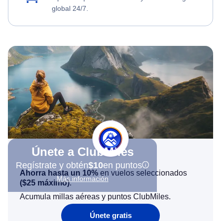
global 24/7.
Únete a ClubMiles
Regístrate y obtén
$10
en puntos
Ahorra hasta un 10%
en vuelos seleccionados
Más información
(
$25
máximo)
.
Acumula millas aéreas y puntos ClubMiles.
Únete gratis