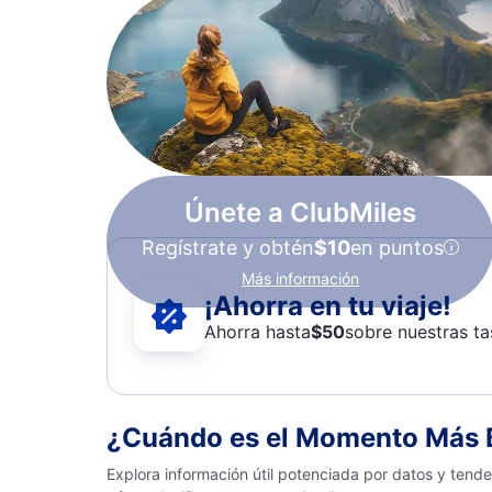
Únete a ClubMiles
Regístrate y obtén
$10
en puntos
Más información
¡Ahorra en tu viaje!
Ahorra hasta
$
50
sobre nuestras ta
¿Cuándo es el Momento Más Ba
Explora información útil potenciada por datos y tende