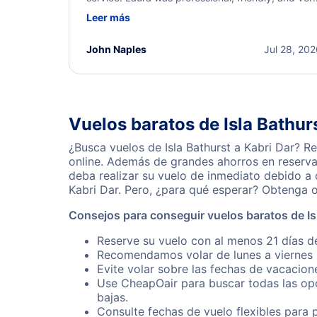
helpful throughout the process. She quickly foun
Leer más
a solution and kept me informed of the next steps
I truly appreciate her excellent service.
John Naples
Jul 28, 20
Vuelos baratos de Isla Bathurs
¿Busca vuelos de Isla Bathurst a Kabri Dar? R
online. Además de grandes ahorros en reserva
deba realizar su vuelo de inmediato debido a 
Kabri Dar. Pero, ¿para qué esperar? Obtenga 
Consejos para conseguir vuelos baratos de Isl
Reserve su vuelo con al menos 21 días de
Recomendamos volar de lunes a viernes p
Evite volar sobre las fechas de vacacion
Use CheapOair para buscar todas las opc
bajas.
Consulte fechas de vuelo flexibles para 