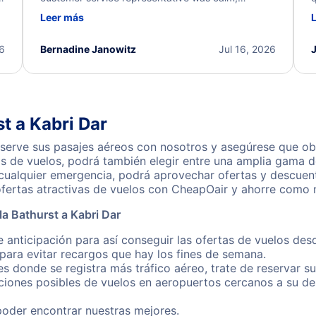
d
professional, and extremely helpful throughout the
w
Leer más
.
process. They quickly found alternative flight
b
options and assisted with the necessary follow-up.
e
I truly appreciate the excellent support and
26
Bernadine Janowitz
Jul 16, 2026
dedication to resolving my issue.
t a Kabri Dar
eserve sus pasajes aéreos con nosotros y asegúrese que ob
s de vuelos, podrá también elegir entre una amplia gama de
cualquier emergencia, podrá aprovechar ofertas y descuento
ofertas atractivas de vuelos con CheapOair y ahorre como n
a Bathurst a Kabri Dar
 anticipación para así conseguir las ofertas de vuelos desd
ara evitar recargos que hay los fines de semana.
es donde se registra más tráfico aéreo, trate de reservar s
iones posibles de vuelos en aeropuertos cercanos a su des
poder encontrar nuestras mejores.