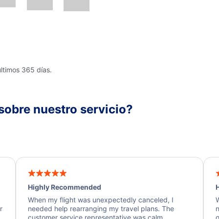
últimos 365 días.
sobre nuestro servicio?
Highly Recommended
H
When my flight was unexpectedly canceled, I
W
r
needed help rearranging my travel plans. The
n
y
customer service representative was calm,
q