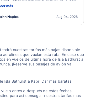
ere professional, courteous, and went above and
Leer más
eyond to resolve the issue. I'm grateful for the
xcellent assistance and smooth experience.
John Naples
Aug 04, 2026
tendrá nuestras tarifas más bajas disponible
 aerolíneas que vuelan esta ruta. En caso que
s en vuelos de última hora de Isla Bathurst a
unca. ¡Reserve sus pasajes de avión ya!
e Isla Bathurst a Kabri Dar más baratas.
u vuelo antes o después de estas fechas.
tino para así conseguir nuestras tarifas más