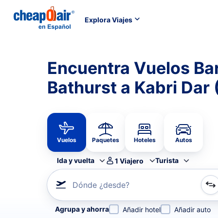
Explora Viajes
Encuentra Vuelos Bar
Bathurst a Kabri Dar
Vuelos
Paquetes
Hoteles
Autos
Ida y vuelta
Turista
1
Viajero
Dónde ¿desde?
Refina tu búsqueda por aerolínea, por ciudad o aerop
Agrupa y ahorra
Añadir hotel
Añadir auto