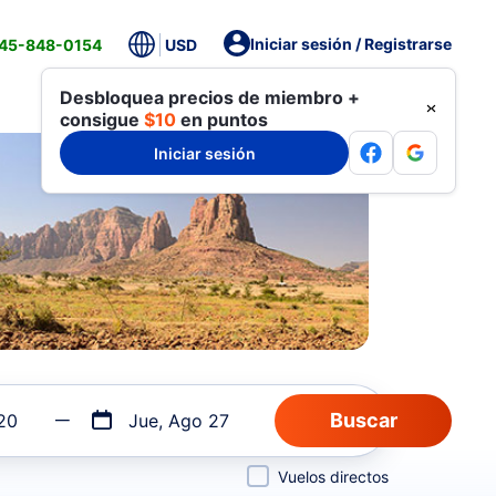
Iniciar sesión / Registrarse
845-848-0154
USD
Desbloquea precios de miembro +
consigue
$10
en puntos
Iniciar sesión
20
Jue, Ago 27
Vuelos directos