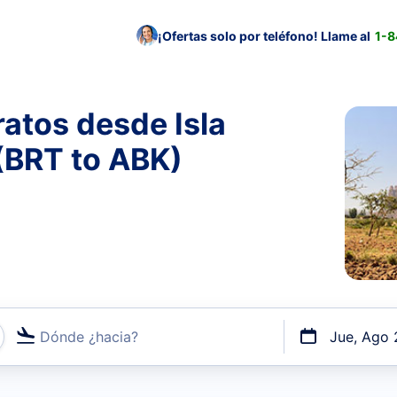
¡Ofertas solo por teléfono! Llame al
1-
atos desde Isla
 (BRT to ABK)
Dónde ¿hacia?
Jue, Ago 
uerto o por vuelos directos