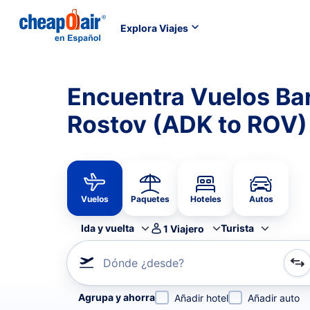
Explora Viajes
Encuentra Vuelos Bar
Rostov (ADK to ROV)
Vuelos
Paquetes
Hoteles
Autos
Ida y vuelta
Turista
1
Viajero
Dónde ¿desde?
Refina tu búsqueda por aerolínea, por ciudad o aerop
Agrupa y ahorra
Añadir hotel
Añadir auto