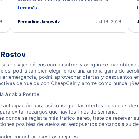
d
professional, and extremely helpful throughout the
w
Leer más
.
process. They quickly found alternative flight
b
options and assisted with the necessary follow-up.
e
I truly appreciate the excellent support and
26
Bernadine Janowitz
Jul 16, 2026
dedication to resolving my issue.
 Rostov
sus pasajes aéreos con nosotros y asegúrese que obtendrá 
los, podrá también elegir entre una amplia gama de aerolí
uier emergencia, podrá aprovechar ofertas y descuentos en
activas de vuelos con CheapOair y ahorre como nunca. ¡Res
la Adak a Rostov
 anticipación para así conseguir las ofertas de vuelos des
ara evitar recargos que hay los fines de semana.
es donde se registra más tráfico aéreo, trate de reservar s
iones posibles de vuelos en aeropuertos cercanos a su des
poder encontrar nuestras mejores.