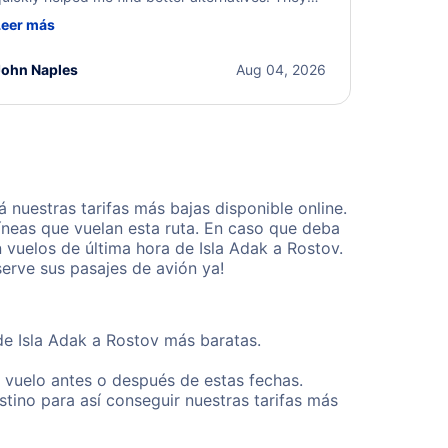
ere professional, courteous, and went above and
Leer más
eyond to resolve the issue. I'm grateful for the
xcellent assistance and smooth experience.
John Naples
Aug 04, 2026
nuestras tarifas más bajas disponible online.
neas que vuelan esta ruta. En caso que deba
 vuelos de última hora de Isla Adak a Rostov.
erve sus pasajes de avión ya!
de Isla Adak a Rostov más baratas.
u vuelo antes o después de estas fechas.
tino para así conseguir nuestras tarifas más