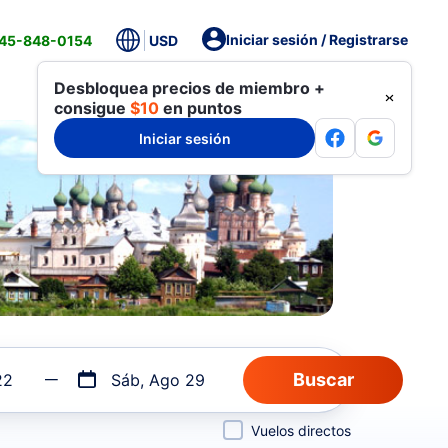
Iniciar sesión / Registrarse
845-848-0154
USD
22
Sáb, Ago 29
Vuelos directos