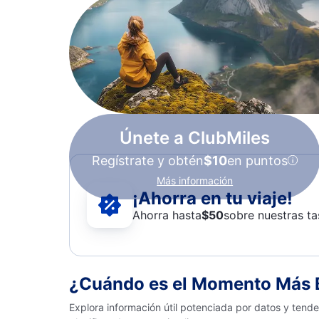
Únete a ClubMiles
Regístrate y obtén
$10
en puntos
Más información
¡Ahorra en tu viaje!
Ahorra hasta
$
50
sobre nuestras ta
¿Cuándo es el Momento Más B
Explora información útil potenciada por datos y tend