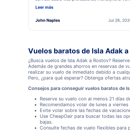
helpful throughout the process. She quickly foun
Leer más
a solution and kept me informed of the next steps
I truly appreciate her excellent service.
John Naples
Jul 28, 20
Vuelos baratos de Isla Adak a
¿Busca vuelos de Isla Adak a Rostov? Reserve 
Además de grandes ahorros en reservas de vue
realizar su vuelo de inmediato debido a cualq
Pero, ¿para qué esperar? Obtenga ofertas atr
Consejos para conseguir vuelos baratos de Is
Reserve su vuelo con al menos 21 días de
Recomendamos volar de lunes a viernes p
Evite volar sobre las fechas de vacacion
Use CheapOair para buscar todas las opc
bajas.
Consulte fechas de vuelo flexibles para 