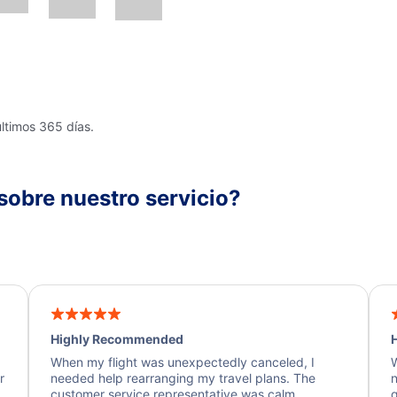
últimos 365 días.
sobre nuestro servicio?
Highly Recommended
H
When my flight was unexpectedly canceled, I
W
r
needed help rearranging my travel plans. The
n
y
customer service representative was calm,
q