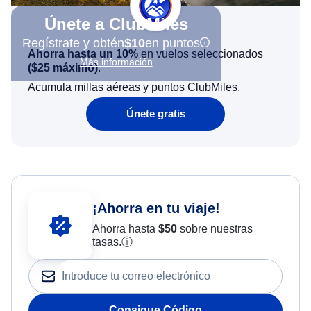
Únete a ClubMiles
Regístrate y obtén
$10
en puntos
Ahorra hasta un 10%
en vuelos seleccionados
Más información
(
$25
máximo)
.
Acumula millas aéreas y puntos ClubMiles.
Únete gratis
¡Ahorra en tu viaje!
Ahorra hasta
$
50
sobre nuestras
tasas.
ⓘ
Consigue Código