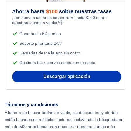
Flights Under $49
Ahorra hasta
$
100
sobre nuestras tasas
Adventure Vacations
¡Los nuevos usuarios se ahorran hasta
$
100
sobre
Flights Under $99
nuestras tasas en vuelos!
ⓘ
Beach Vacations
Flights Under $199
Gana hasta 6X puntos
Soporte prioritario 24/7
Llamadas desde la app sin costo
Gestiona tus reservas estés donde estés
Descargar aplicación
Términos y condiciones
A la hora de buscar tarifas de vuelo, los descuentos y ofertas
están basados en múltiples factores, incluyendo la búsqueda en
más de 500 aerolíneas para encontrar nuestras tarifas más