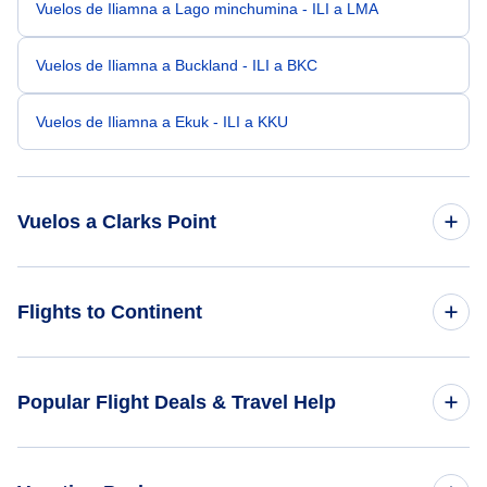
Vuelos de Iliamna a Lago minchumina - ILI a LMA
Vuelos de Iliamna a Buckland - ILI a BKC
Vuelos de Iliamna a Ekuk - ILI a KKU
Vuelos a Clarks Point
Vuelos de Cold Bay a Clarks Point - CDB a CLP
Flights to Continent
Vuelos de Teller Mission a Clarks Point - KTS a CLP
Flights to Africa
Popular Flight Deals & Travel Help
Vuelos de Elfin Cove a Clarks Point - ELV a CLP
Flights to Asia
Vuelos de Cabo Newenham a Clarks Point - EHM a CLP
Domestic Flights