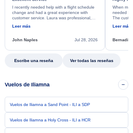
I recently needed help with a flight schedule
When my fl
change and had a great experience with
needed hel
customer service. Laura was professional,
The custom
friendly, and very helpful throughout the
calm, prof
Leer más
Leer más
process. She quickly found a solution and
throughout
kept me informed of the next steps. I truly
alternative
appreciate her excellent service.
necessary f
John Naples
Jul 28, 2026
Bernadine
excellent s
my issue.
Escribe una reseña
Ver todas las reseñas
Vuelos de Iliamna
Vuelos de Iliamna a Sand Point - ILI a SDP
Vuelos de Iliamna a Holy Cross - ILI a HCR