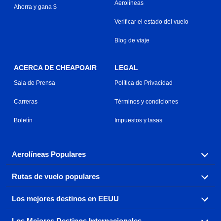
Aerolíneas
Ahorra y gana $
Verificar el estado del vuelo
Blog de viaje
ACERCA DE CHEAPOAIR
LEGAL
Sala de Prensa
Política de Privacidad
Carreras
Términos y condiciones
Boletín
Impuestos y tasas
Aerolíneas Populares
Rutas de vuelo populares
Explora nuestras opciones de tarifas aéreas baratas por
aerolínea, con más de 500 opciones para elegir.
Los mejores destinos en EEUU
Reserva una de nuestras rutas de vuelo más populares
Aeromexico
Air Canada
con tres sencillos clics.
Los Mejores Destinos Internacionales