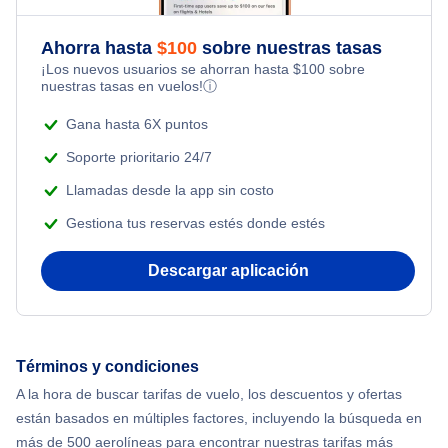
Last Minute Hotels
Kid Friendly Vacations
Ahorra hasta
$
100
sobre nuestras tasas
Flights Under $29
¡Los nuevos usuarios se ahorran hasta
$
100
sobre
Honeymoon Vacations
nuestras tasas en vuelos!
ⓘ
Flights Under $49
Gana hasta 6X puntos
Romantic Vacations
Flights Under $99
Soporte prioritario 24/7
Adventure Vacations
Llamadas desde la app sin costo
Flights Under $199
Gestiona tus reservas estés donde estés
Beach Vacations
Descargar aplicación
Términos y condiciones
A la hora de buscar tarifas de vuelo, los descuentos y ofertas
están basados en múltiples factores, incluyendo la búsqueda en
más de 500 aerolíneas para encontrar nuestras tarifas más