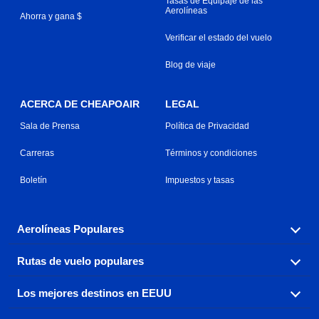
Tasas de Equipaje de las
Aerolíneas
Ahorra y gana $
Verificar el estado del vuelo
Blog de viaje
ACERCA DE CHEAPOAIR
LEGAL
Sala de Prensa
Política de Privacidad
Carreras
Términos y condiciones
Boletín
Impuestos y tasas
Aerolíneas Populares
Rutas de vuelo populares
Explora nuestras opciones de tarifas aéreas baratas por
aerolínea, con más de 500 opciones para elegir.
Los mejores destinos en EEUU
Reserva una de nuestras rutas de vuelo más populares
Aeromexico
Air Canada
con tres sencillos clics.