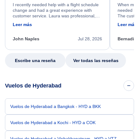
I recently needed help with a flight schedule
When my fl
change and had a great experience with
needed hel
customer service. Laura was professional,
The custom
friendly, and very helpful throughout the
calm, prof
Leer más
Leer más
process. She quickly found a solution and
throughout
kept me informed of the next steps. I truly
alternative
appreciate her excellent service.
necessary f
John Naples
Jul 28, 2026
Bernadine
excellent s
my issue.
Escribe una reseña
Ver todas las reseñas
Vuelos de Hyderabad
Vuelos de Hyderabad a Bangkok - HYD a BKK
Vuelos de Hyderabad a Kochi - HYD a COK
Vuelos de Hyderabad a Vishakhapatnam - HYD a VTZ