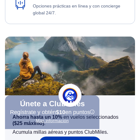
Opciones prácticas en línea y con concierge
global 24/7.
Únete a ClubMiles
Regístrate y obtén
$10
en puntos
Ahorra hasta un 10%
en vuelos seleccionados
Más información
(
$25
máximo)
.
Acumula millas aéreas y puntos ClubMiles.