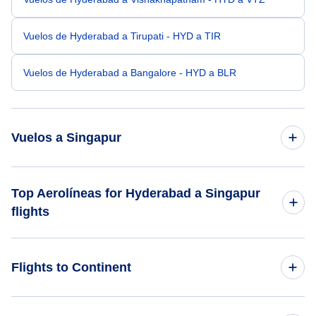
Vuelos de Hyderabad a Tirupati - HYD a TIR
Vuelos de Hyderabad a Bangalore - HYD a BLR
Vuelos a Singapur
Vuelos de Delhi a Singapur - DEL a SIN
Top Aerolíneas for Hyderabad a Singapur
flights
Vuelos de Mumbai a Singapur - BOM a SIN
Singapore Airlines
Vuelos de Bangalore a Singapur - BLR a SIN
Flights to Continent
Vuelos de Chennai a Singapur - MAA a SIN
Flights to Africa