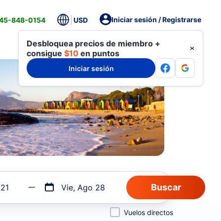
Iniciar sesión / Registrarse
845-848-0154
USD
Desbloquea precios de miembro +
consigue
$10
en puntos
Iniciar sesión
 21
Vie, Ago 28
Vuelos directos