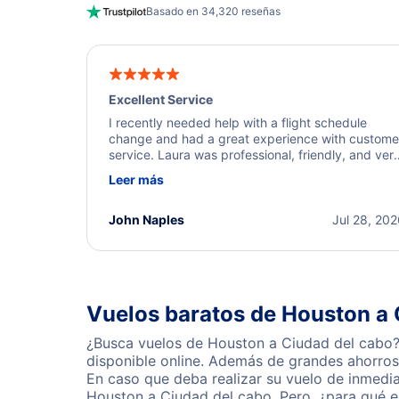
Basado en 34,320 reseñas
Excellent Service
I recently needed help with a flight schedule
change and had a great experience with custome
service. Laura was professional, friendly, and ver
helpful throughout the process. She quickly foun
Leer más
a solution and kept me informed of the next steps
I truly appreciate her excellent service.
John Naples
Jul 28, 20
Vuelos baratos de Houston a 
¿Busca vuelos de Houston a Ciudad del cabo? 
disponible online. Además de grandes ahorros 
En caso que deba realizar su vuelo de inmedi
Houston a Ciudad del cabo. Pero, ¿para qué e