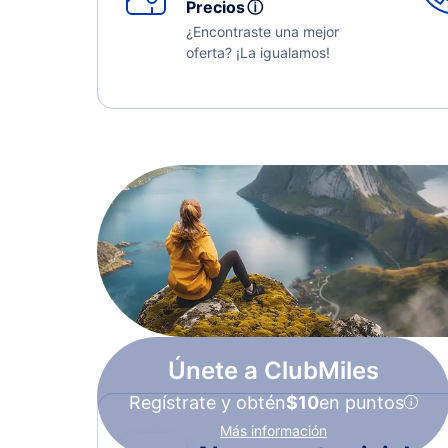
Precios
ⓘ
¿Encontraste una mejor
oferta? ¡La igualamos!
Únete a ClubMiles
Regístrate y obtén
$10
en puntos
Más información