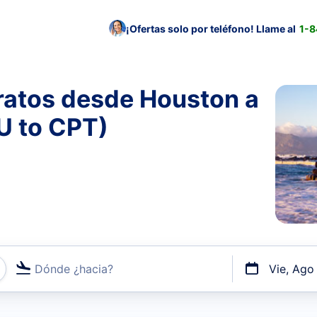
¡Ofertas solo por teléfono! Llame al
1-
ratos desde Houston a
U to CPT)
Dónde ¿hacia?
Vie, Ago
uerto o por vuelos directos