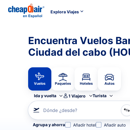
Explora Viajes
Encuentra Vuelos Ba
Ciudad del cabo (HO
Vuelos
Paquetes
Hoteles
Autos
Ida y vuelta
Turista
1
Viajero
Dónde ¿desde?
Refina tu búsqueda por aerolínea, por ciudad o aerop
Agrupa y ahorra
Añadir hotel
Añadir auto