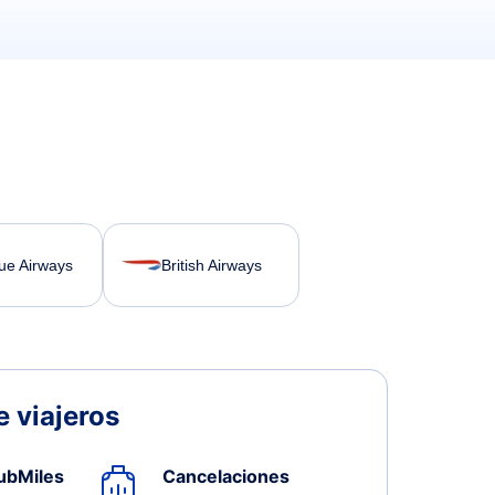
lue Airways
British Airways
 viajeros
ubMiles
Cancelaciones