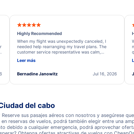
Highly Recommended
H
When my flight was unexpectedly canceled, I
W
r
needed help rearranging my travel plans. The
n
y
customer service representative was calm,
q
d
professional, and extremely helpful throughout the
w
Leer más
.
process. They quickly found alternative flight
b
options and assisted with the necessary follow-up.
e
I truly appreciate the excellent support and
26
Bernadine Janowitz
Jul 16, 2026
dedication to resolving my issue.
Ciudad del cabo
Reserve sus pasajes aéreos con nosotros y asegúrese que 
en reservas de vuelos, podrá también elegir entre una amp
ato debido a cualquier emergencia, podrá aprovechar ofert
sperar? Obtenga ofertas atractivas de vuelos con CheapOa