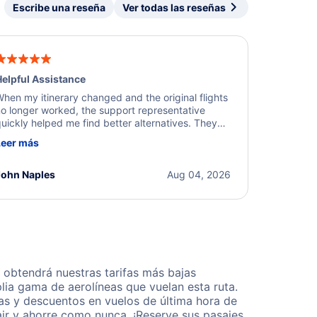
Escribe una reseña
Ver todas las reseñas
elpful Assistance
hen my itinerary changed and the original flights
o longer worked, the support representative
uickly helped me find better alternatives. They
ere professional, courteous, and went above and
Leer más
eyond to resolve the issue. I'm grateful for the
xcellent assistance and smooth experience.
John Naples
Aug 04, 2026
obtendrá nuestras tarifas más bajas
lia gama de aerolíneas que vuelan esta ruta.
as y descuentos en vuelos de última hora de
ir y ahorre como nunca. ¡Reserve sus pasajes