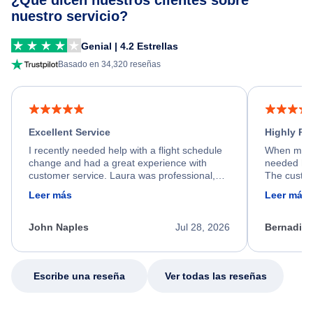
¿Qué dicen nuestros clientes sobre
nuestro servicio?
Genial | 4.2 Estrellas
Basado en 34,320 reseñas
Excellent Service
Highly R
I recently needed help with a flight schedule
When my fl
change and had a great experience with
needed hel
customer service. Laura was professional,
The custom
friendly, and very helpful throughout the
calm, prof
Leer más
Leer más
process. She quickly found a solution and
throughout
kept me informed of the next steps. I truly
alternative
appreciate her excellent service.
necessary f
John Naples
Jul 28, 2026
Bernadine
excellent s
my issue.
Escribe una reseña
Ver todas las reseñas