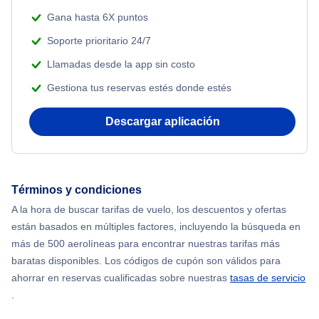
Beach Vacations
Flights from Nueva York to Estanbul
Gana hasta 6X puntos
Soporte prioritario 24/7
Flights from Nueva York to Atenas
Llamadas desde la app sin costo
Gestiona tus reservas estés donde estés
Flights from Nueva York to Mumbai
Descargar aplicación
Flights from Shanghai to Nueva York
Flights from Delhi to Nueva York
Términos y condiciones
Flights from Chicago to Delhi
A la hora de buscar tarifas de vuelo, los descuentos y ofertas
están basados en múltiples factores, incluyendo la búsqueda en
Flights from Nueva York to Hong Kong
más de 500 aerolíneas para encontrar nuestras tarifas más
baratas disponibles. Los códigos de cupón son válidos para
Flights from Nueva York to Seúl
ahorrar en reservas cualificadas sobre nuestras
tasas de servicio
.
Flights from Nueva York to Barcelona