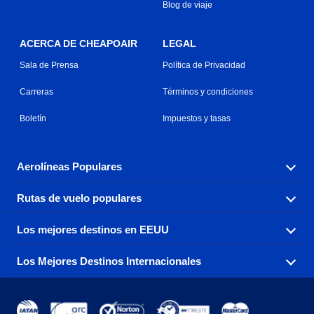
Blog de viaje
ACERCA DE CHEAPOAIR
LEGAL
Sala de Prensa
Política de Privacidad
Carreras
Términos y condiciones
Boletín
Impuestos y tasas
Aerolíneas Populares
Rutas de vuelo populares
Explora nuestras opciones de tarifas aéreas baratas por
aerolínea, con más de 500 opciones para elegir.
Los mejores destinos en EEUU
Reserva una de nuestras rutas de vuelo más populares
Aeromexico
Air Canada
con tres sencillos clics.
Los Mejores Destinos Internacionales
Air France
Encuentra boletos de avión baratos a destinos
Alaska Airlines
populares de los EEUU de costa a costa.
Atlanta a Ft Lauderdale
Chicago a Las Vegas
American Airlines
China Eastern Airlines
Consigue vuelos baratos a destinos globales en Europa,
Asia y más allá.
Ft Lauderdale a Nueva York
Los Ángeles a Las Vegas