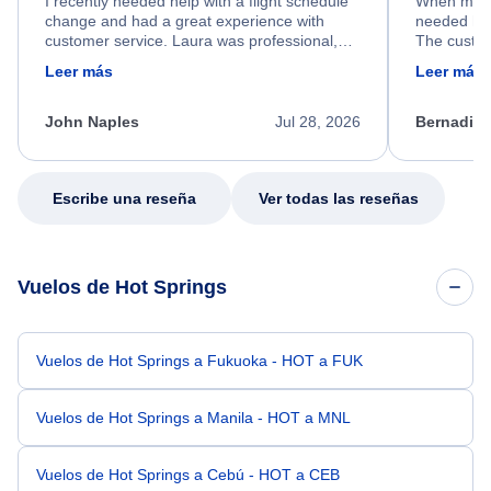
I recently needed help with a flight schedule
When my fl
change and had a great experience with
needed hel
customer service. Laura was professional,
The custom
friendly, and very helpful throughout the
calm, prof
Leer más
Leer más
process. She quickly found a solution and
throughout
kept me informed of the next steps. I truly
alternative
appreciate her excellent service.
necessary f
John Naples
Jul 28, 2026
Bernadine
excellent s
my issue.
Escribe una reseña
Ver todas las reseñas
Vuelos de Hot Springs
Vuelos de Hot Springs a Fukuoka - HOT a FUK
Vuelos de Hot Springs a Manila - HOT a MNL
Vuelos de Hot Springs a Cebú - HOT a CEB