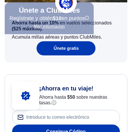
Únete a ClubMiles
Regístrate y obtén
$10
en puntos
Ahorra hasta un 10%
en vuelos seleccionados
Más información
(
$25
máximo)
.
Acumula millas aéreas y puntos ClubMiles.
Únete gratis
¡Ahorra en tu viaje!
Ahorra hasta
$
50
sobre nuestras
tasas.
ⓘ
Consigue Código