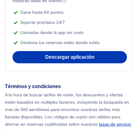
nuestras tasas en vuelos!
ⓘ
Flights from Nueva York to Tel Aviv
Flights Under $199
Gana hasta 6X puntos
Romantic Vacations
Flights from Nueva York to Estanbul
Soporte prioritario 24/7
Adventure Vacations
Llamadas desde la app sin costo
Flights from Nueva York to Atenas
Gestiona tus reservas estés donde estés
Beach Vacations
Flights from Nueva York to Mumbai
Descargar aplicación
Flights from Shanghai to Nueva York
Flights from Delhi to Nueva York
Términos y condiciones
A la hora de buscar tarifas de vuelo, los descuentos y ofertas
Flights from Chicago to Delhi
están basados en múltiples factores, incluyendo la búsqueda en
más de 500 aerolíneas para encontrar nuestras tarifas más
Flights from Nueva York to Hong Kong
baratas disponibles. Los códigos de cupón son válidos para
ahorrar en reservas cualificadas sobre nuestras
tasas de servicio
.
Flights from Nueva York to Seúl