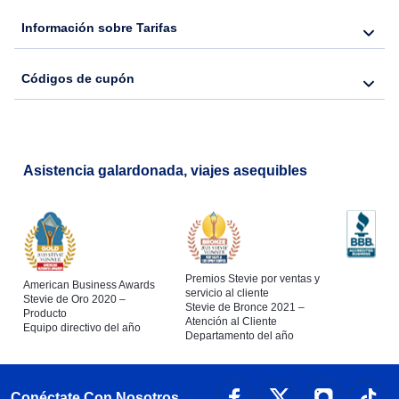
Información sobre Tarifas
Flights from Nueva York to Barcelona
Códigos de cupón
Flights from Londres to Bangkok
Asistencia galardonada, viajes asequibles
Premios Stevie por ventas y
American Business Awards
servicio al cliente
Stevie de Oro 2020 –
Stevie de Bronce 2021 –
Producto
Atención al Cliente
Equipo directivo del año
Departamento del año
Conéctate Con Nosotros