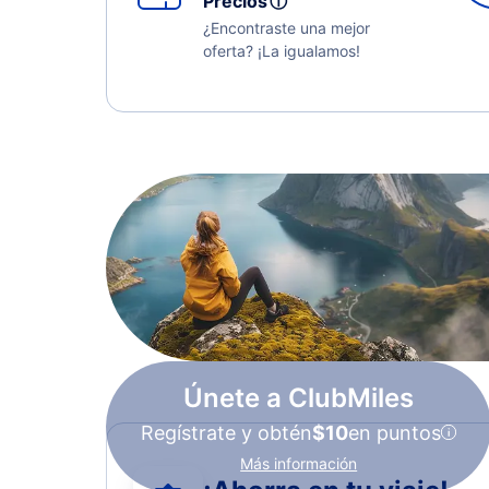
Precios
ⓘ
¿Encontraste una mejor
oferta? ¡La igualamos!
Únete a ClubMiles
Regístrate y obtén
$10
en puntos
Más información