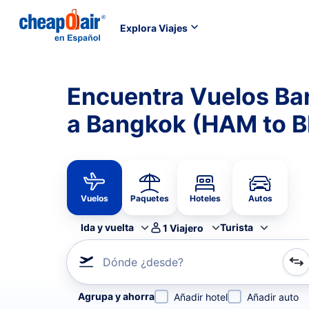
Explora Viajes
Encuentra Vuelos B
a Bangkok (HAM to 
Vuelos
Paquetes
Hoteles
Autos
Ida y vuelta
Turista
1
Viajero
Dónde ¿desde?
Refina tu búsqueda por aerolínea, por ciudad o aerop
Agrupa y ahorra
Añadir hotel
Añadir auto