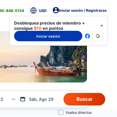
Iniciar sesión / Registrarse
845-848-0154
USD
Desbloquea precios de miembro +
consigue
$10
en puntos
Iniciar sesión
22
Sáb, Ago 29
Vuelos directos