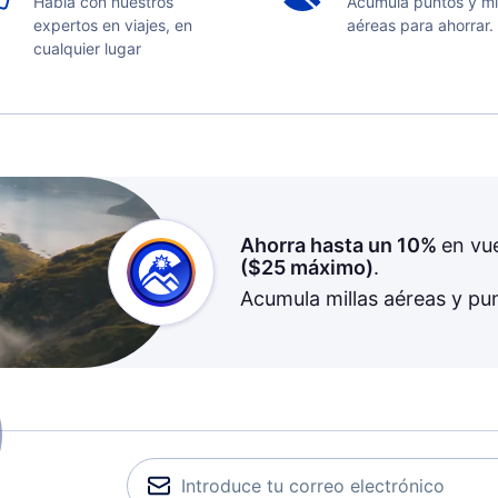
Habla con nuestros
Acumula puntos y mi
expertos en viajes, en
aéreas para ahorrar.
cualquier lugar
Ahorra hasta un 10%
en vu
(
$25
máximo)
.
Acumula millas aéreas y pu