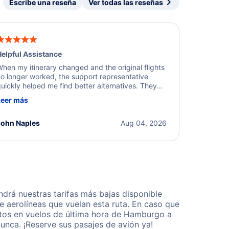
Escribe una reseña
Ver todas las reseñas
elpful Assistance
hen my itinerary changed and the original flights
o longer worked, the support representative
uickly helped me find better alternatives. They
ere professional, courteous, and went above and
Leer más
eyond to resolve the issue. I'm grateful for the
xcellent assistance and smooth experience.
John Naples
Aug 04, 2026
rá nuestras tarifas más bajas disponible
 aerolíneas que vuelan esta ruta. En caso que
ntos en vuelos de última hora de Hamburgo a
nca. ¡Reserve sus pasajes de avión ya!