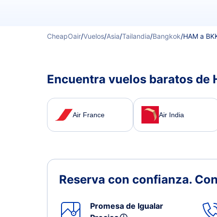
CheapOair
/
Vuelos
/
Asia
/
Tailandia
/
Bangkok
/
HAM a BK
Encuentra vuelos baratos de
Air France
Air India
Reserva con confianza.
Con
Promesa de Igualar