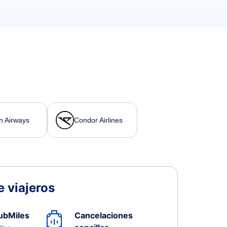
sh Airways
Condor Airlines
 viajeros
ubMiles
Cancelaciones