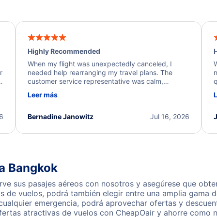
Highly Recommended
H
When my flight was unexpectedly canceled, I
W
r
needed help rearranging my travel plans. The
n
y
customer service representative was calm,
q
d
professional, and extremely helpful throughout the
w
Leer más
.
process. They quickly found alternative flight
b
options and assisted with the necessary follow-up.
e
I truly appreciate the excellent support and
26
Bernadine Janowitz
Jul 16, 2026
dedication to resolving my issue.
 a Bangkok
e sus pasajes aéreos con nosotros y asegúrese que obtend
s de vuelos, podrá también elegir entre una amplia gama de
 cualquier emergencia, podrá aprovechar ofertas y descue
ertas atractivas de vuelos con CheapOair y ahorre como nu