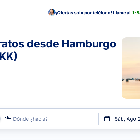
¡Ofertas solo por teléfono! Llame al
1-
aratos desde Hamburgo
BKK)
Dónde ¿hacia?
Sáb, Ago 
uerto o por vuelos directos