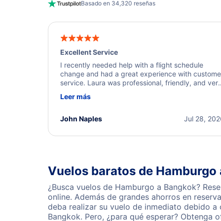
Basado en 34,320 reseñas
Excellent Service
I recently needed help with a flight schedule
change and had a great experience with custome
service. Laura was professional, friendly, and ver
helpful throughout the process. She quickly foun
Leer más
a solution and kept me informed of the next steps
I truly appreciate her excellent service.
John Naples
Jul 28, 20
Vuelos baratos de Hamburgo
¿Busca vuelos de Hamburgo a Bangkok? Reserv
online. Además de grandes ahorros en reserva
deba realizar su vuelo de inmediato debido a
Bangkok. Pero, ¿para qué esperar? Obtenga of