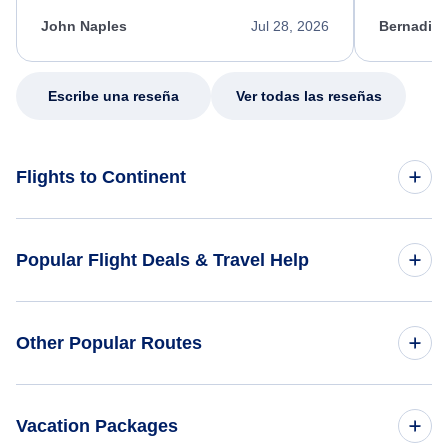
kept me informed of the next steps. I truly
alternative
appreciate her excellent service.
necessary f
John Naples
Jul 28, 2026
Bernadine
excellent s
my issue.
Escribe una reseña
Ver todas las reseñas
Flights to Continent
Flights to Africa
Popular Flight Deals & Travel Help
Flights to Asia
Domestic Flights
Other Popular Routes
Flights to Caribbean
International Flights
Flights to Central America
Flights from Nueva York to Tokio
Vacation Packages
One Way Flights