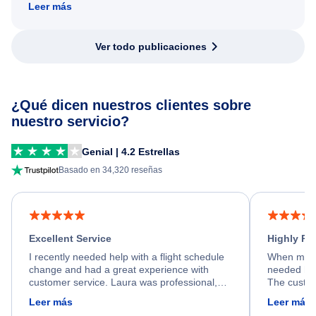
Leer más
Ver todo publicaciones
¿Qué dicen nuestros clientes sobre
nuestro servicio?
Genial | 4.2 Estrellas
Basado en 34,320 reseñas
Excellent Service
Highly R
I recently needed help with a flight schedule
When my fl
change and had a great experience with
needed hel
customer service. Laura was professional,
The custom
friendly, and very helpful throughout the
calm, prof
Leer más
Leer más
process. She quickly found a solution and
throughout