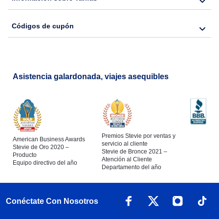
Flights from Nueva York to Hong Kong
Códigos de cupón
Flights from Nueva York to Lisboa
Asistencia galardonada, viajes asequibles
Premios Stevie por ventas y
American Business Awards
servicio al cliente
Stevie de Oro 2020 –
Stevie de Bronce 2021 –
Producto
Atención al Cliente
Equipo directivo del año
Departamento del año
Conéctate Con Nosotros