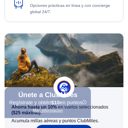
Opciones prácticas en línea y con concierge
global 24/7.
Únete a ClubMiles
Regístrate y obtén
$10
en puntos
Ahorra hasta un 10%
en vuelos seleccionados
Más información
(
$25
máximo)
.
Acumula millas aéreas y puntos ClubMiles.