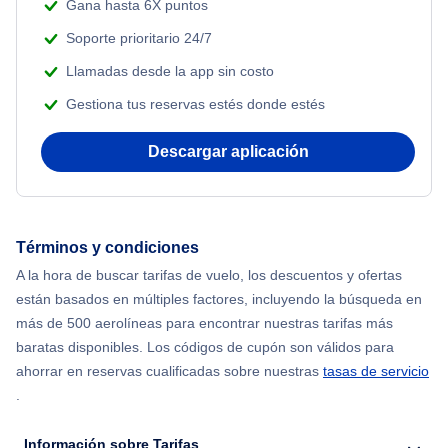
Flights Under $199
Gana hasta 6X puntos
Romantic Vacations
Flights from Nueva York to Estanbul
Soporte prioritario 24/7
Adventure Vacations
Llamadas desde la app sin costo
Flights from Nueva York to Singapur
Gestiona tus reservas estés donde estés
Beach Vacations
Flights from Nueva York to Atenas
Descargar aplicación
Flights from Nueva York to Mumbai
Flights from Shanghai to Nueva York
Términos y condiciones
A la hora de buscar tarifas de vuelo, los descuentos y ofertas
Flights from Delhi to Nueva York
están basados en múltiples factores, incluyendo la búsqueda en
más de 500 aerolíneas para encontrar nuestras tarifas más
Flights from Chicago to Delhi
baratas disponibles. Los códigos de cupón son válidos para
ahorrar en reservas cualificadas sobre nuestras
tasas de servicio
.
Flights from Nueva York to Seúl
Información sobre Tarifas