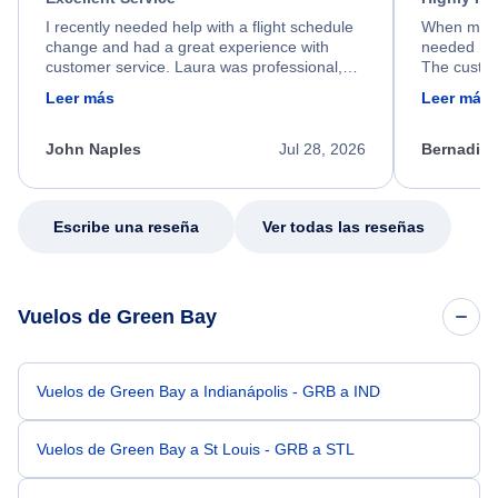
I recently needed help with a flight schedule
When my fl
change and had a great experience with
needed hel
customer service. Laura was professional,
The custom
friendly, and very helpful throughout the
calm, prof
Leer más
Leer más
process. She quickly found a solution and
throughout
kept me informed of the next steps. I truly
alternative
appreciate her excellent service.
necessary f
John Naples
Jul 28, 2026
Bernadine
excellent s
my issue.
Escribe una reseña
Ver todas las reseñas
Vuelos de Green Bay
Vuelos de Green Bay a Indianápolis - GRB a IND
Vuelos de Green Bay a St Louis - GRB a STL