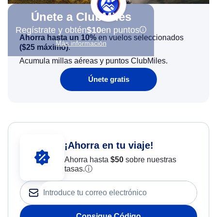
Únete a ClubMiles
Regístrate y obtén
$10
en puntos
Ahorra hasta un 10%
en vuelos seleccionados
Más información
(
$25
máximo)
.
Acumula millas aéreas y puntos ClubMiles.
Únete gratis
¡Ahorra en tu viaje!
Ahorra hasta
$
50
sobre nuestras
tasas.
ⓘ
Consigue Código