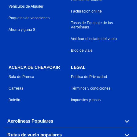
Vehículos de Alquiler
Facturacion online
Paquetes de vacaciones
Tasas de Equipaje de las
Aerolíneas
Ahorra y gana $
Verificar el estado del vuelo
Blog de viaje
ACERCA DE CHEAPOAIR
LEGAL
Sala de Prensa
Política de Privacidad
Carreras
Términos y condiciones
Boletín
Impuestos y tasas
Aerolíneas Populares
Rutas de vuelo populares
Explora nuestras opciones de tarifas aéreas baratas por