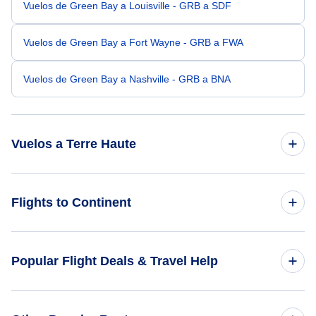
Vuelos de Green Bay a Louisville - GRB a SDF
Vuelos de Green Bay a Fort Wayne - GRB a FWA
Vuelos de Green Bay a Nashville - GRB a BNA
Vuelos a Terre Haute
Vuelos de Grand Rapids a Terre Haute - GRR a HUF
Flights to Continent
Vuelos de Madison a Terre Haute - MSN a HUF
Flights to Africa
Popular Flight Deals & Travel Help
Vuelos de Appleton a Terre Haute - ATW a HUF
Flights to Asia
Vuelos de South Bend a Terre Haute - SBN a HUF
Domestic Flights