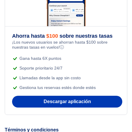
Flights Under $49
Honeymoon Vacations
Terre Haute Paquetes de vacaciones
Flights from Nueva York to Milán
Flights Under $99
Romantic Vacations
Flights from Nueva York to Tel Aviv
Flights Under $199
Ahorra hasta
$
100
sobre nuestras tasas
Adventure Vacations
¡Los nuevos usuarios se ahorran hasta
$
100
sobre
Flights from Nueva York to Estanbul
nuestras tasas en vuelos!
ⓘ
Beach Vacations
Flights from Nueva York to Singapur
Gana hasta 6X puntos
Soporte prioritario 24/7
Flights from Nueva York to Atenas
Llamadas desde la app sin costo
Gestiona tus reservas estés donde estés
Flights from Nueva York to Mumbai
Descargar aplicación
Flights from Shanghai to Nueva York
Flights from Delhi to Nueva York
Términos y condiciones