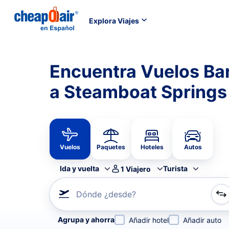
Explora Viajes
Encuentra Vuelos Ba
a Steamboat Springs
Vuelos
Paquetes
Hoteles
Autos
Ida y vuelta
Turista
1
Viajero
Dónde ¿desde?
Refina tu búsqueda por aerolínea, por ciudad o aerop
Agrupa y ahorra
Añadir hotel
Añadir auto