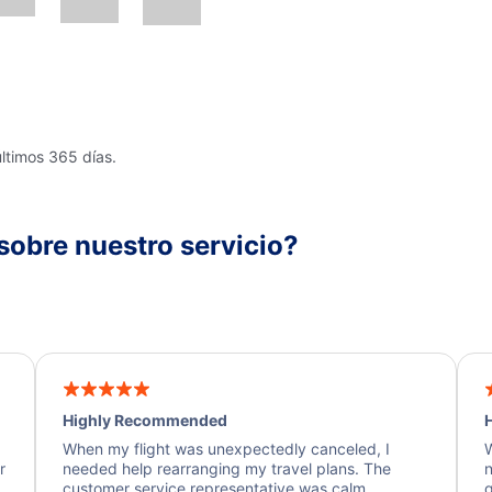
últimos 365 días.
sobre nuestro servicio?
Highly Recommended
H
When my flight was unexpectedly canceled, I
W
r
needed help rearranging my travel plans. The
n
y
customer service representative was calm,
q