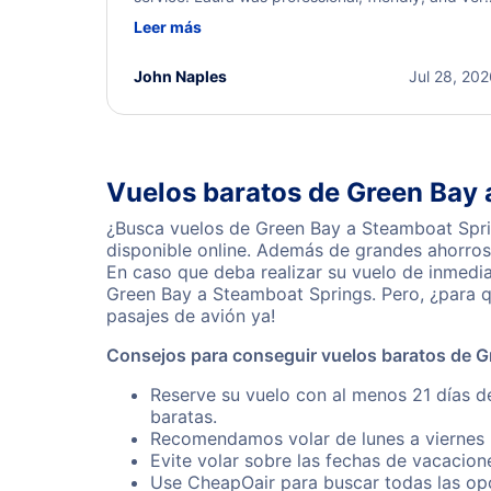
helpful throughout the process. She quickly foun
Leer más
a solution and kept me informed of the next steps
I truly appreciate her excellent service.
John Naples
Jul 28, 20
Vuelos baratos de Green Bay
¿Busca vuelos de Green Bay a Steamboat Spri
disponible online. Además de grandes ahorros 
En caso que deba realizar su vuelo de inmedi
Green Bay a Steamboat Springs. Pero, ¿para q
pasajes de avión ya!
Consejos para conseguir vuelos baratos de G
Reserve su vuelo con al menos 21 días d
baratas.
Recomendamos volar de lunes a viernes p
Evite volar sobre las fechas de vacacion
Use CheapOair para buscar todas las opc