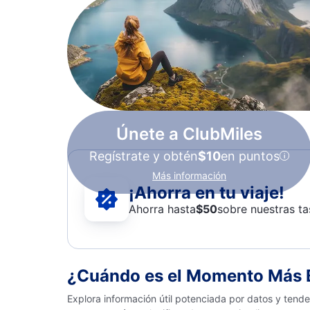
Únete a ClubMiles
Regístrate y obtén
$10
en puntos
Más información
¡Ahorra en tu viaje!
Ahorra hasta
$
50
sobre nuestras ta
¿Cuándo es el Momento Más B
Explora información útil potenciada por datos y ten