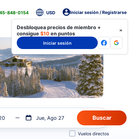
Iniciar sesión / Registrarse
845-848-0154
USD
Desbloquea precios de miembro +
consigue
$10
en puntos
Iniciar sesión
20
Jue, Ago 27
Vuelos directos