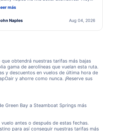
ere professional, courteous, and went above and
Leer más
eyond to resolve the issue. I'm grateful for the
xcellent assistance and smooth experience.
John Naples
Aug 04, 2026
que obtendrá nuestras tarifas más bajas
lia gama de aerolíneas que vuelan esta ruta.
as y descuentos en vuelos de última hora de
apOair y ahorre como nunca. ¡Reserve sus
esde Green Bay a Steamboat Springs más
u vuelo antes o después de estas fechas.
tino para así conseguir nuestras tarifas más