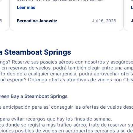
d
professional, and extremely helpful throughout the
w
Leer más
.
process. They quickly found alternative flight
b
options and assisted with the necessary follow-up.
e
I truly appreciate the excellent support and
26
Bernadine Janowitz
Jul 16, 2026
dedication to resolving my issue.
 a Steamboat Springs
ngs? Reserve sus pasajes aéreos con nosotros y asegúrese 
en reservas de vuelos, podrá también elegir entre una amp
ato debido a cualquier emergencia, podrá aprovechar ofert
ué esperar? Obtenga ofertas atractivas de vuelos con Che
reen Bay a Steamboat Springs
e anticipación para así conseguir las ofertas de vuelos d
ara evitar recargos que hay los fines de semana.
es donde se registra más tráfico aéreo, trate de reservar s
iones posibles de vuelos en aeropuertos cercanos a su des