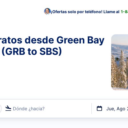
¡Ofertas solo por teléfono! Llame al
1-
ratos desde Green Bay
 (GRB to SBS)
Dónde ¿hacia?
Jue, Ago 
uerto o por vuelos directos