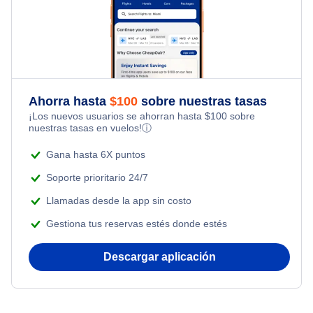
San Angelo Paquetes de vacaciones
Flights from Nueva York to Milán
Last Minute Hotels
Flights Under $49
Honeymoon Vacations
Flights from Toronto to Shanghai
Flights Under $99
Romantic Vacations
Flights from Nueva York to Singapur
Flights Under $199
Ahorra hasta
$
100
sobre nuestras tasas
Adventure Vacations
¡Los nuevos usuarios se ahorran hasta
$
100
sobre
Flights from Nueva York to Tel Aviv
nuestras tasas en vuelos!
ⓘ
Beach Vacations
Flights from Nueva York to Estanbul
Gana hasta 6X puntos
Soporte prioritario 24/7
Flights from Nueva York to Atenas
Llamadas desde la app sin costo
Gestiona tus reservas estés donde estés
Flights from Nueva York to Mumbai
Descargar aplicación
Flights from Shanghai to Nueva York
Flights from Delhi to Nueva York