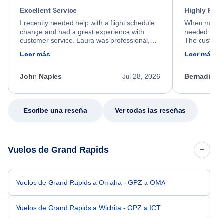
Excellent Service
Highly R
I recently needed help with a flight schedule
When my fl
change and had a great experience with
needed hel
customer service. Laura was professional,
The custom
friendly, and very helpful throughout the
calm, prof
Leer más
Leer más
process. She quickly found a solution and
throughout
kept me informed of the next steps. I truly
alternative
appreciate her excellent service.
necessary f
John Naples
Jul 28, 2026
Bernadine
excellent s
my issue.
Escribe una reseña
Ver todas las reseñas
Vuelos de Grand Rapids
Vuelos de Grand Rapids a Omaha - GPZ a OMA
Vuelos de Grand Rapids a Wichita - GPZ a ICT