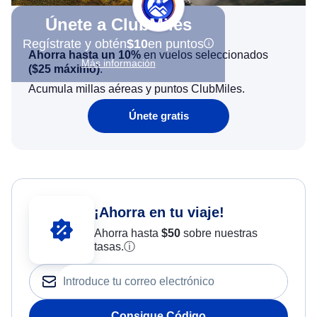
Únete a ClubMiles
Regístrate y obtén
$10
en puntos
Ahorra hasta un 10%
en vuelos seleccionados
Más información
(
$25
máximo)
.
Acumula millas aéreas y puntos ClubMiles.
Únete gratis
¡Ahorra en tu viaje!
Ahorra hasta
$
50
sobre nuestras
tasas.
ⓘ
Consigue Código