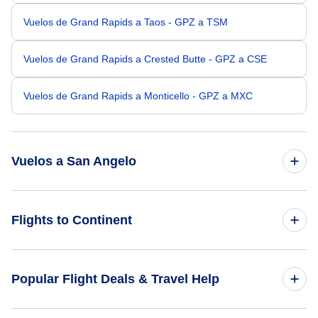
Vuelos de Grand Rapids a Taos - GPZ a TSM
Vuelos de Grand Rapids a Crested Butte - GPZ a CSE
Vuelos de Grand Rapids a Monticello - GPZ a MXC
Vuelos a San Angelo
Vuelos de Denver a San Angelo - DEN a SJT
Flights to Continent
Vuelos de Indianápolis a San Angelo - IND a SJT
Flights to Africa
Popular Flight Deals & Travel Help
Vuelos de Detroit a San Angelo - DTT a SJT
Flights to Asia